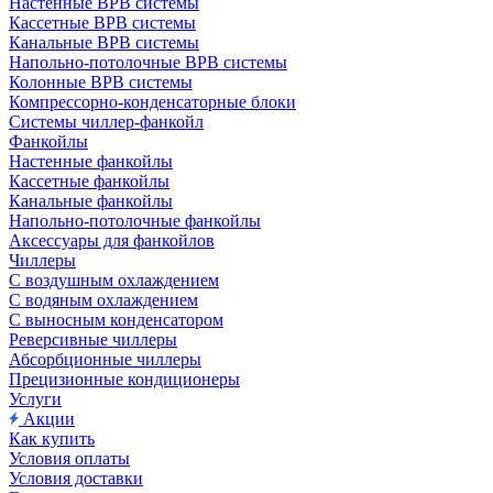
Настенные ВРВ системы
Кассетные ВРВ системы
Канальные ВРВ системы
Напольно-потолочные ВРВ системы
Колонные ВРВ системы
Компрессорно-конденсаторные блоки
Системы чиллер-фанкойл
Фанкойлы
Настенные фанкойлы
Кассетные фанкойлы
Канальные фанкойлы
Напольно-потолочные фанкойлы
Аксессуары для фанкойлов
Чиллеры
С воздушным охлаждением
С водяным охлаждением
С выносным конденсатором
Реверсивные чиллеры
Абсорбционные чиллеры
Прецизионные кондиционеры
Услуги
Акции
Как купить
Условия оплаты
Условия доставки