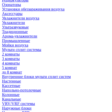
Рециркуляторы
Озонаторы
Установки обеззараживания воздуха
Аксессуары
Увлажнители воздуха
Увлажнители
Ультразвуковые
Традиционные
Арома-увлажнители
Промышленные
Мойки воздуха
Мульти сплит системы
2 комнаты
3 комнаты
4 комнаты
5 комнат
до 8 комнат
Внутренние блоки мульти сплит систем
Настенные
Кассетные
Напольно-потолочные
Колонные
Канальные
VRV/VRF системы
Наружные блоки