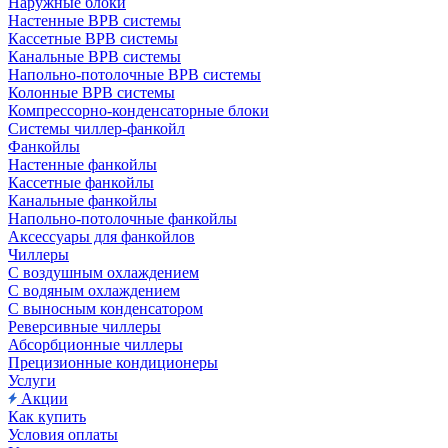
Наружные блоки
Настенные ВРВ системы
Кассетные ВРВ системы
Канальные ВРВ системы
Напольно-потолочные ВРВ системы
Колонные ВРВ системы
Компрессорно-конденсаторные блоки
Системы чиллер-фанкойл
Фанкойлы
Настенные фанкойлы
Кассетные фанкойлы
Канальные фанкойлы
Напольно-потолочные фанкойлы
Аксессуары для фанкойлов
Чиллеры
С воздушным охлаждением
С водяным охлаждением
С выносным конденсатором
Реверсивные чиллеры
Абсорбционные чиллеры
Прецизионные кондиционеры
Услуги
Акции
Как купить
Условия оплаты