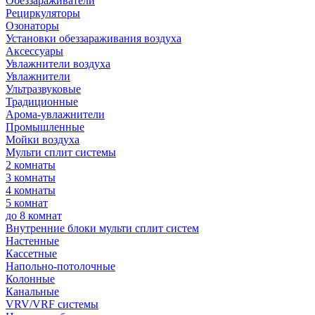
Обеззараживатели
Рециркуляторы
Озонаторы
Установки обеззараживания воздуха
Аксессуары
Увлажнители воздуха
Увлажнители
Ультразвуковые
Традиционные
Арома-увлажнители
Промышленные
Мойки воздуха
Мульти сплит системы
2 комнаты
3 комнаты
4 комнаты
5 комнат
до 8 комнат
Внутренние блоки мульти сплит систем
Настенные
Кассетные
Напольно-потолочные
Колонные
Канальные
VRV/VRF системы