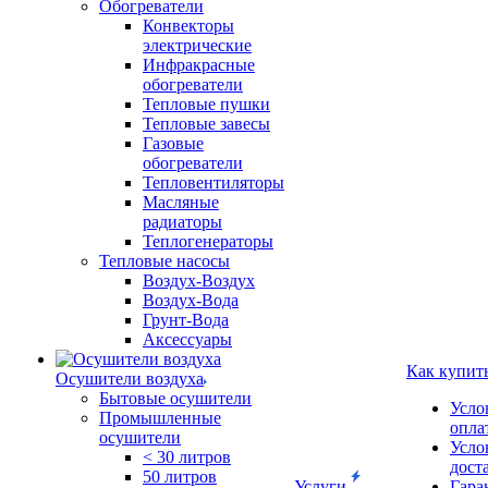
Обогреватели
Конвекторы
электрические
Инфракрасные
обогреватели
Тепловые пушки
Тепловые завесы
Газовые
обогреватели
Тепловентиляторы
Масляные
радиаторы
Теплогенераторы
Тепловые насосы
Воздух-Воздух
Воздух-Вода
Грунт-Вода
Аксессуары
Как купит
Осушители воздуха
Бытовые осушители
Усло
Промышленные
опла
осушители
Усло
< 30 литров
дост
50 литров
Услуги
Гара