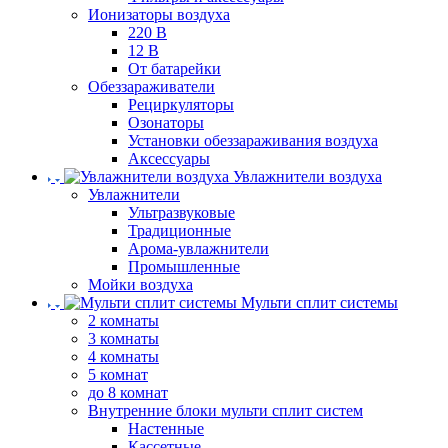
Ионизаторы воздуха
220 В
12 В
От батарейки
Обеззараживатели
Рециркуляторы
Озонаторы
Установки обеззараживания воздуха
Аксессуары
Увлажнители воздуха
Увлажнители
Ультразвуковые
Традиционные
Арома-увлажнители
Промышленные
Мойки воздуха
Мульти сплит системы
2 комнаты
3 комнаты
4 комнаты
5 комнат
до 8 комнат
Внутренние блоки мульти сплит систем
Настенные
Кассетные