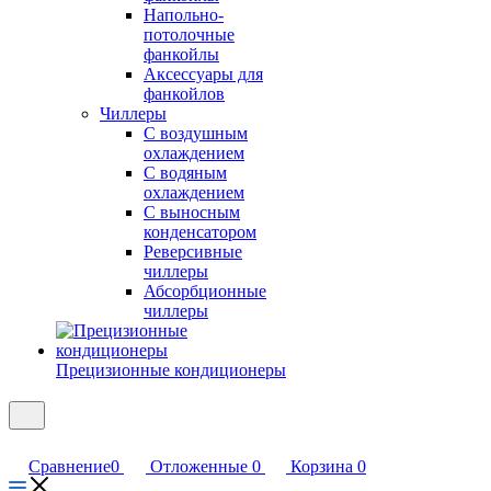
Напольно-
потолочные
фанкойлы
Аксессуары для
фанкойлов
Чиллеры
С воздушным
охлаждением
С водяным
охлаждением
С выносным
конденсатором
Реверсивные
чиллеры
Абсорбционные
чиллеры
Прецизионные кондиционеры
Сравнение
0
Отложенные
0
Корзина
0