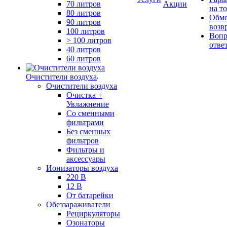
70 литров
Акции
на т
80 литров
Обме
90 литров
возв
100 литров
Вопр
> 100 литров
отве
40 литров
60 литров
Очистители воздуха
Очистители воздуха
Очистка +
Увлажнение
Cо сменными
фильтрами
Без сменных
фильтров
Фильтры и
аксессуары
Ионизаторы воздуха
220 В
12 В
От батарейки
Обеззараживатели
Рециркуляторы
Озонаторы