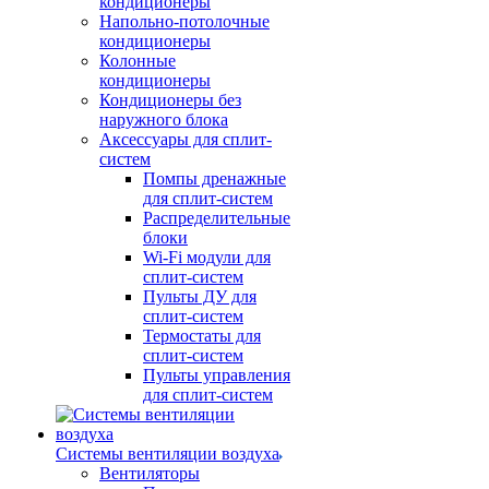
кондиционеры
Напольно-потолочные
кондиционеры
Колонные
кондиционеры
Кондиционеры без
наружного блока
Аксессуары для сплит-
систем
Помпы дренажные
для сплит-систем
Распределительные
блоки
Wi-Fi модули для
сплит-систем
Пульты ДУ для
сплит-систем
Термостаты для
сплит-систем
Пульты управления
для сплит-систем
Системы вентиляции воздуха
Вентиляторы