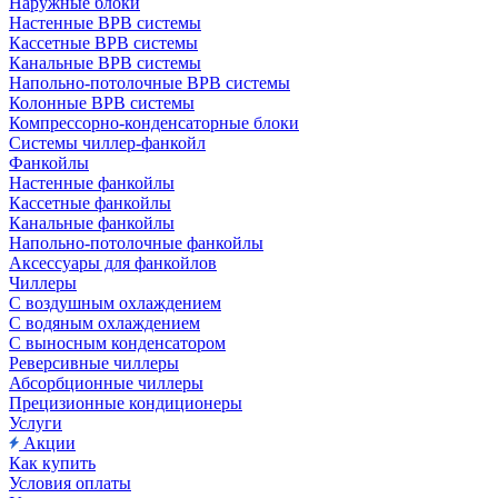
Наружные блоки
Настенные ВРВ системы
Кассетные ВРВ системы
Канальные ВРВ системы
Напольно-потолочные ВРВ системы
Колонные ВРВ системы
Компрессорно-конденсаторные блоки
Системы чиллер-фанкойл
Фанкойлы
Настенные фанкойлы
Кассетные фанкойлы
Канальные фанкойлы
Напольно-потолочные фанкойлы
Аксессуары для фанкойлов
Чиллеры
С воздушным охлаждением
С водяным охлаждением
С выносным конденсатором
Реверсивные чиллеры
Абсорбционные чиллеры
Прецизионные кондиционеры
Услуги
Акции
Как купить
Условия оплаты