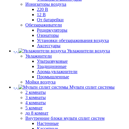
Ионизаторы воздуха
220 В
12 В
От батарейки
Обеззараживатели
Рециркуляторы
Озонаторы
Установки обеззараживания воздуха
Аксессуары
Увлажнители воздуха
Увлажнители
Ультразвуковые
Традиционные
Арома-увлажнители
Промышленные
Мойки воздуха
Мульти сплит системы
2 комнаты
3 комнаты
4 комнаты
5 комнат
до 8 комнат
Внутренние блоки мульти сплит систем
Настенные
Кассетные