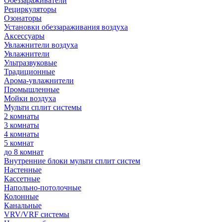
Обеззараживатели
Рециркуляторы
Озонаторы
Установки обеззараживания воздуха
Аксессуары
Увлажнители воздуха
Увлажнители
Ультразвуковые
Традиционные
Арома-увлажнители
Промышленные
Мойки воздуха
Мульти сплит системы
2 комнаты
3 комнаты
4 комнаты
5 комнат
до 8 комнат
Внутренние блоки мульти сплит систем
Настенные
Кассетные
Напольно-потолочные
Колонные
Канальные
VRV/VRF системы