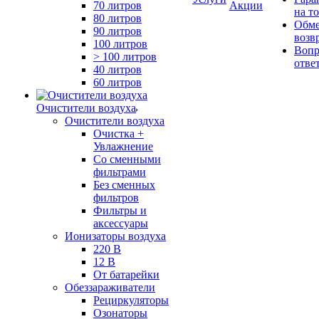
70 литров
Акции
на т
80 литров
Обме
90 литров
возв
100 литров
Вопр
> 100 литров
отве
40 литров
60 литров
Очистители воздуха
Очистители воздуха
Очистка +
Увлажнение
Cо сменными
фильтрами
Без сменных
фильтров
Фильтры и
аксессуары
Ионизаторы воздуха
220 В
12 В
От батарейки
Обеззараживатели
Рециркуляторы
Озонаторы