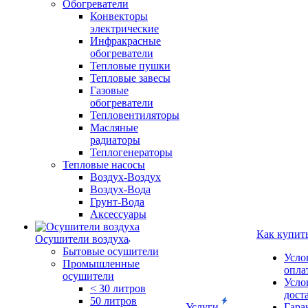
Обогреватели
Конвекторы
электрические
Инфракрасные
обогреватели
Тепловые пушки
Тепловые завесы
Газовые
обогреватели
Тепловентиляторы
Масляные
радиаторы
Теплогенераторы
Тепловые насосы
Воздух-Воздух
Воздух-Вода
Грунт-Вода
Аксессуары
Как купит
Осушители воздуха
Бытовые осушители
Усло
Промышленные
опла
осушители
Усло
< 30 литров
дост
50 литров
Услуги
Гара