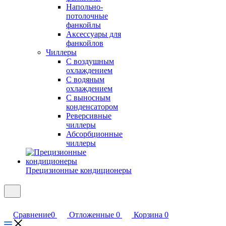
Напольно-
потолочные
фанкойлы
Аксессуары для
фанкойлов
Чиллеры
С воздушным
охлаждением
С водяным
охлаждением
С выносным
конденсатором
Реверсивные
чиллеры
Абсорбционные
чиллеры
Прецизионные кондиционеры
Сравнение
0
Отложенные
0
Корзина
0