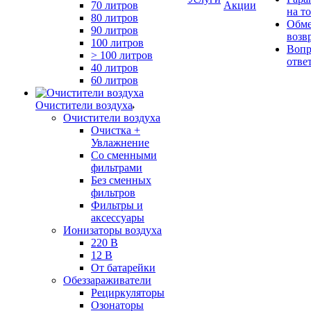
70 литров
Акции
на т
80 литров
Обме
90 литров
возв
100 литров
Вопр
> 100 литров
отве
40 литров
60 литров
Очистители воздуха
Очистители воздуха
Очистка +
Увлажнение
Cо сменными
фильтрами
Без сменных
фильтров
Фильтры и
аксессуары
Ионизаторы воздуха
220 В
12 В
От батарейки
Обеззараживатели
Рециркуляторы
Озонаторы