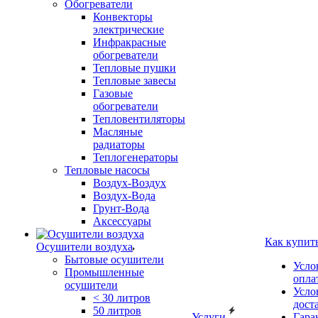
Обогреватели
Конвекторы
электрические
Инфракрасные
обогреватели
Тепловые пушки
Тепловые завесы
Газовые
обогреватели
Тепловентиляторы
Масляные
радиаторы
Теплогенераторы
Тепловые насосы
Воздух-Воздух
Воздух-Вода
Грунт-Вода
Аксессуары
Как купит
Осушители воздуха
Бытовые осушители
Усло
Промышленные
опла
осушители
Усло
< 30 литров
дост
50 литров
Услуги
Гара