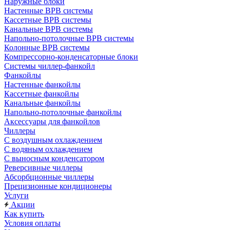
Наружные блоки
Настенные ВРВ системы
Кассетные ВРВ системы
Канальные ВРВ системы
Напольно-потолочные ВРВ системы
Колонные ВРВ системы
Компрессорно-конденсаторные блоки
Системы чиллер-фанкойл
Фанкойлы
Настенные фанкойлы
Кассетные фанкойлы
Канальные фанкойлы
Напольно-потолочные фанкойлы
Аксессуары для фанкойлов
Чиллеры
С воздушным охлаждением
С водяным охлаждением
С выносным конденсатором
Реверсивные чиллеры
Абсорбционные чиллеры
Прецизионные кондиционеры
Услуги
Акции
Как купить
Условия оплаты