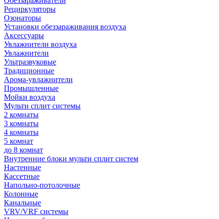
Обеззараживатели
Рециркуляторы
Озонаторы
Установки обеззараживания воздуха
Аксессуары
Увлажнители воздуха
Увлажнители
Ультразвуковые
Традиционные
Арома-увлажнители
Промышленные
Мойки воздуха
Мульти сплит системы
2 комнаты
3 комнаты
4 комнаты
5 комнат
до 8 комнат
Внутренние блоки мульти сплит систем
Настенные
Кассетные
Напольно-потолочные
Колонные
Канальные
VRV/VRF системы