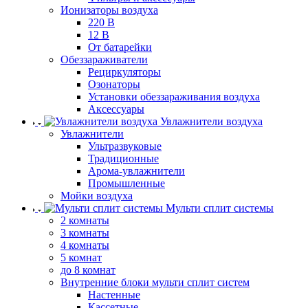
Ионизаторы воздуха
220 В
12 В
От батарейки
Обеззараживатели
Рециркуляторы
Озонаторы
Установки обеззараживания воздуха
Аксессуары
Увлажнители воздуха
Увлажнители
Ультразвуковые
Традиционные
Арома-увлажнители
Промышленные
Мойки воздуха
Мульти сплит системы
2 комнаты
3 комнаты
4 комнаты
5 комнат
до 8 комнат
Внутренние блоки мульти сплит систем
Настенные
Кассетные