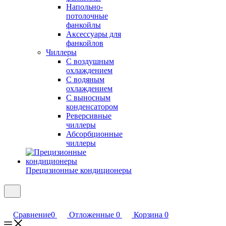
Напольно-
потолочные
фанкойлы
Аксессуары для
фанкойлов
Чиллеры
С воздушным
охлаждением
С водяным
охлаждением
С выносным
конденсатором
Реверсивные
чиллеры
Абсорбционные
чиллеры
Прецизионные кондиционеры
Сравнение
0
Отложенные
0
Корзина
0