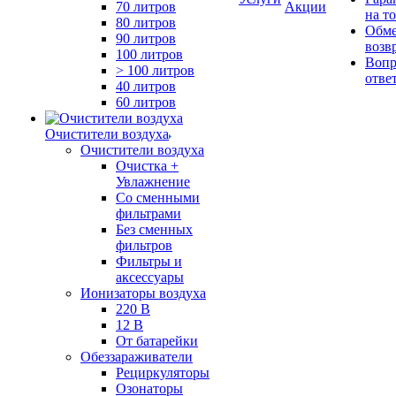
70 литров
Акции
на т
80 литров
Обме
90 литров
возв
100 литров
Вопр
> 100 литров
отве
40 литров
60 литров
Очистители воздуха
Очистители воздуха
Очистка +
Увлажнение
Cо сменными
фильтрами
Без сменных
фильтров
Фильтры и
аксессуары
Ионизаторы воздуха
220 В
12 В
От батарейки
Обеззараживатели
Рециркуляторы
Озонаторы