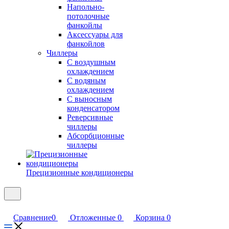
Напольно-
потолочные
фанкойлы
Аксессуары для
фанкойлов
Чиллеры
С воздушным
охлаждением
С водяным
охлаждением
С выносным
конденсатором
Реверсивные
чиллеры
Абсорбционные
чиллеры
Прецизионные кондиционеры
Сравнение
0
Отложенные
0
Корзина
0