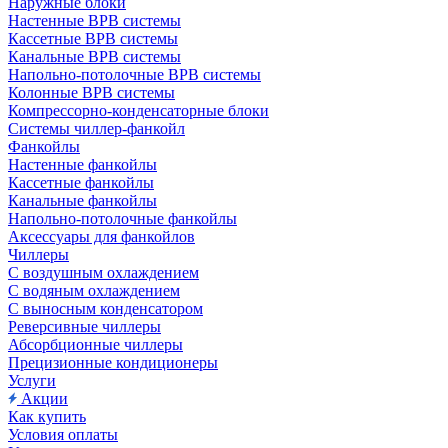
Наружные блоки
Настенные ВРВ системы
Кассетные ВРВ системы
Канальные ВРВ системы
Напольно-потолочные ВРВ системы
Колонные ВРВ системы
Компрессорно-конденсаторные блоки
Системы чиллер-фанкойл
Фанкойлы
Настенные фанкойлы
Кассетные фанкойлы
Канальные фанкойлы
Напольно-потолочные фанкойлы
Аксессуары для фанкойлов
Чиллеры
С воздушным охлаждением
С водяным охлаждением
С выносным конденсатором
Реверсивные чиллеры
Абсорбционные чиллеры
Прецизионные кондиционеры
Услуги
Акции
Как купить
Условия оплаты