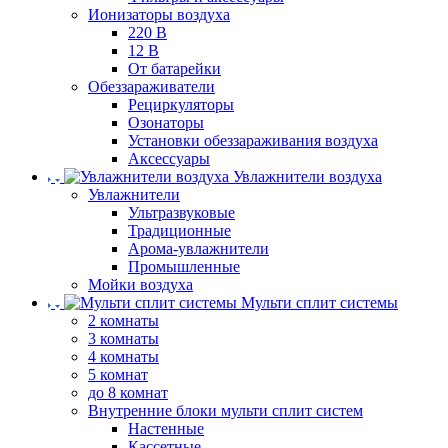
Ионизаторы воздуха
220 В
12 В
От батарейки
Обеззараживатели
Рециркуляторы
Озонаторы
Установки обеззараживания воздуха
Аксессуары
Увлажнители воздуха
Увлажнители
Ультразвуковые
Традиционные
Арома-увлажнители
Промышленные
Мойки воздуха
Мульти сплит системы
2 комнаты
3 комнаты
4 комнаты
5 комнат
до 8 комнат
Внутренние блоки мульти сплит систем
Настенные
Кассетные