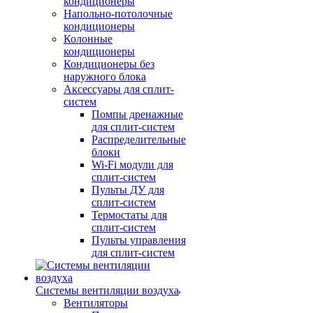
кондиционеры
Напольно-потолочные
кондиционеры
Колонные
кондиционеры
Кондиционеры без
наружного блока
Аксессуары для сплит-
систем
Помпы дренажные
для сплит-систем
Распределительные
блоки
Wi-Fi модули для
сплит-систем
Пульты ДУ для
сплит-систем
Термостаты для
сплит-систем
Пульты управления
для сплит-систем
Системы вентиляции воздуха
Вентиляторы