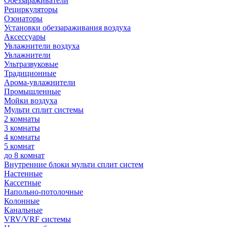
Обеззараживатели
Рециркуляторы
Озонаторы
Установки обеззараживания воздуха
Аксессуары
Увлажнители воздуха
Увлажнители
Ультразвуковые
Традиционные
Арома-увлажнители
Промышленные
Мойки воздуха
Мульти сплит системы
2 комнаты
3 комнаты
4 комнаты
5 комнат
до 8 комнат
Внутренние блоки мульти сплит систем
Настенные
Кассетные
Напольно-потолочные
Колонные
Канальные
VRV/VRF системы