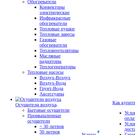
Обогреватели
Конвекторы
электрические
Инфракрасные
обогреватели
Тепловые пушки
Тепловые завесы
Газовые
обогреватели
Тепловентиляторы
Масляные
радиаторы
Теплогенераторы
Тепловые насосы
Воздух-Воздух
Воздух-Вода
Грунт-Вода
Аксессуары
Как купит
Осушители воздуха
Бытовые осушители
Усло
Промышленные
опла
осушители
Усло
< 30 литров
дост
50 литров
Услуги
Гара