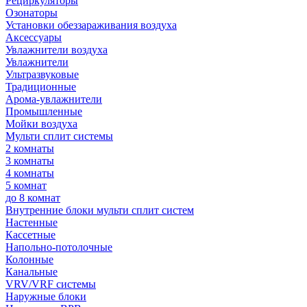
Рециркуляторы
Озонаторы
Установки обеззараживания воздуха
Аксессуары
Увлажнители воздуха
Увлажнители
Ультразвуковые
Традиционные
Арома-увлажнители
Промышленные
Мойки воздуха
Мульти сплит системы
2 комнаты
3 комнаты
4 комнаты
5 комнат
до 8 комнат
Внутренние блоки мульти сплит систем
Настенные
Кассетные
Напольно-потолочные
Колонные
Канальные
VRV/VRF системы
Наружные блоки