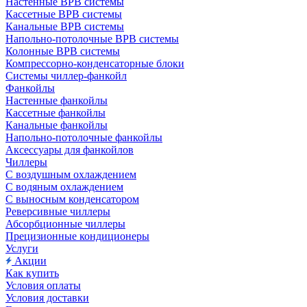
Настенные ВРВ системы
Кассетные ВРВ системы
Канальные ВРВ системы
Напольно-потолочные ВРВ системы
Колонные ВРВ системы
Компрессорно-конденсаторные блоки
Системы чиллер-фанкойл
Фанкойлы
Настенные фанкойлы
Кассетные фанкойлы
Канальные фанкойлы
Напольно-потолочные фанкойлы
Аксессуары для фанкойлов
Чиллеры
С воздушным охлаждением
С водяным охлаждением
С выносным конденсатором
Реверсивные чиллеры
Абсорбционные чиллеры
Прецизионные кондиционеры
Услуги
Акции
Как купить
Условия оплаты
Условия доставки