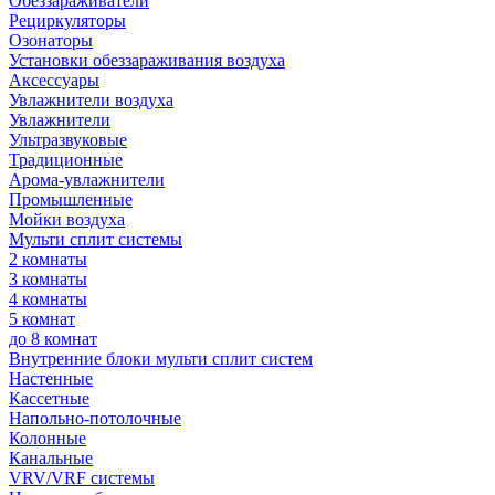
Обеззараживатели
Рециркуляторы
Озонаторы
Установки обеззараживания воздуха
Аксессуары
Увлажнители воздуха
Увлажнители
Ультразвуковые
Традиционные
Арома-увлажнители
Промышленные
Мойки воздуха
Мульти сплит системы
2 комнаты
3 комнаты
4 комнаты
5 комнат
до 8 комнат
Внутренние блоки мульти сплит систем
Настенные
Кассетные
Напольно-потолочные
Колонные
Канальные
VRV/VRF системы