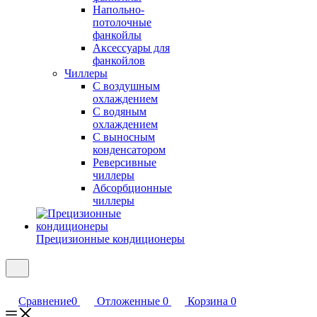
Напольно-
потолочные
фанкойлы
Аксессуары для
фанкойлов
Чиллеры
С воздушным
охлаждением
С водяным
охлаждением
С выносным
конденсатором
Реверсивные
чиллеры
Абсорбционные
чиллеры
Прецизионные кондиционеры
Сравнение
0
Отложенные
0
Корзина
0