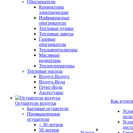
Обогреватели
Конвекторы
электрические
Инфракрасные
обогреватели
Тепловые пушки
Тепловые завесы
Газовые
обогреватели
Тепловентиляторы
Масляные
радиаторы
Теплогенераторы
Тепловые насосы
Воздух-Воздух
Воздух-Вода
Грунт-Вода
Аксессуары
Как купит
Осушители воздуха
Бытовые осушители
Усло
Промышленные
опла
осушители
Усло
< 30 литров
дост
50 литров
Услуги
Гара