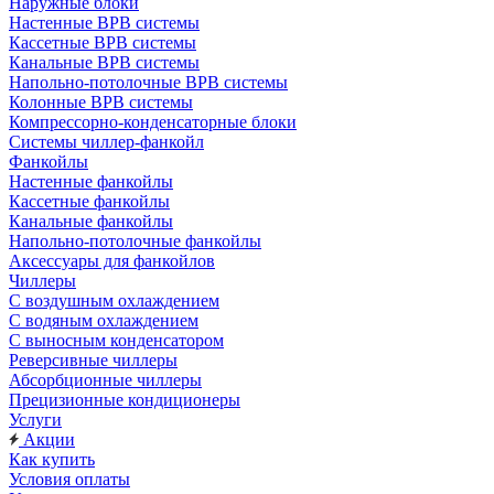
Наружные блоки
Настенные ВРВ системы
Кассетные ВРВ системы
Канальные ВРВ системы
Напольно-потолочные ВРВ системы
Колонные ВРВ системы
Компрессорно-конденсаторные блоки
Системы чиллер-фанкойл
Фанкойлы
Настенные фанкойлы
Кассетные фанкойлы
Канальные фанкойлы
Напольно-потолочные фанкойлы
Аксессуары для фанкойлов
Чиллеры
С воздушным охлаждением
С водяным охлаждением
С выносным конденсатором
Реверсивные чиллеры
Абсорбционные чиллеры
Прецизионные кондиционеры
Услуги
Акции
Как купить
Условия оплаты