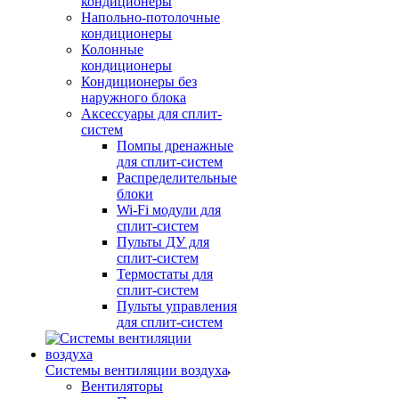
кондиционеры
Напольно-потолочные
кондиционеры
Колонные
кондиционеры
Кондиционеры без
наружного блока
Аксессуары для сплит-
систем
Помпы дренажные
для сплит-систем
Распределительные
блоки
Wi-Fi модули для
сплит-систем
Пульты ДУ для
сплит-систем
Термостаты для
сплит-систем
Пульты управления
для сплит-систем
Системы вентиляции воздуха
Вентиляторы