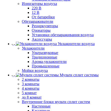
Ионизаторы воздуха
220 В
12 В
От батарейки
Обеззараживатели
Рециркуляторы
Озонаторы
Установки обеззараживания воздуха
Аксессуары
Увлажнители воздуха
Увлажнители
Ультразвуковые
Традиционные
Арома-увлажнители
Промышленные
Мойки воздуха
Мульти сплит системы
2 комнаты
3 комнаты
4 комнаты
5 комнат
до 8 комнат
Внутренние блоки мульти сплит систем
Настенные
Кассетные