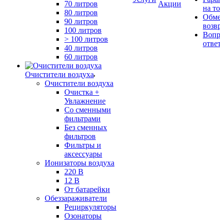
70 литров
Акции
на т
80 литров
Обме
90 литров
возв
100 литров
Вопр
> 100 литров
отве
40 литров
60 литров
Очистители воздуха
Очистители воздуха
Очистка +
Увлажнение
Cо сменными
фильтрами
Без сменных
фильтров
Фильтры и
аксессуары
Ионизаторы воздуха
220 В
12 В
От батарейки
Обеззараживатели
Рециркуляторы
Озонаторы