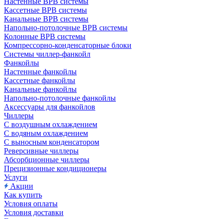
Настенные ВРВ системы
Кассетные ВРВ системы
Канальные ВРВ системы
Напольно-потолочные ВРВ системы
Колонные ВРВ системы
Компрессорно-конденсаторные блоки
Системы чиллер-фанкойл
Фанкойлы
Настенные фанкойлы
Кассетные фанкойлы
Канальные фанкойлы
Напольно-потолочные фанкойлы
Аксессуары для фанкойлов
Чиллеры
С воздушным охлаждением
С водяным охлаждением
С выносным конденсатором
Реверсивные чиллеры
Абсорбционные чиллеры
Прецизионные кондиционеры
Услуги
Акции
Как купить
Условия оплаты
Условия доставки