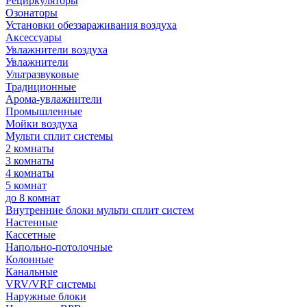
Рециркуляторы
Озонаторы
Установки обеззараживания воздуха
Аксессуары
Увлажнители воздуха
Увлажнители
Ультразвуковые
Традиционные
Арома-увлажнители
Промышленные
Мойки воздуха
Мульти сплит системы
2 комнаты
3 комнаты
4 комнаты
5 комнат
до 8 комнат
Внутренние блоки мульти сплит систем
Настенные
Кассетные
Напольно-потолочные
Колонные
Канальные
VRV/VRF системы
Наружные блоки