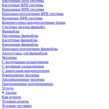
Настенные ВРВ системы
Кассетные ВРВ системы
Канальные ВРВ системы
Напольно-потолочные ВРВ системы
Колонные ВРВ системы
Компрессорно-конденсаторные блоки
Системы чиллер-фанкойл
Фанкойлы
Настенные фанкойлы
Кассетные фанкойлы
Канальные фанкойлы
Напольно-потолочные фанкойлы
Аксессуары для фанкойлов
Чиллеры
С воздушным охлаждением
С водяным охлаждением
С выносным конденсатором
Реверсивные чиллеры
Абсорбционные чиллеры
Прецизионные кондиционеры
Услуги
Акции
Как купить
Условия оплаты
Условия доставки