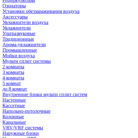
Рециркуляторы
Озонаторы
Установки обеззараживания воздуха
Аксессуары
Увлажнители воздуха
Увлажнители
Ультразвуковые
Традиционные
Арома-увлажнители
Промышленные
Мойки воздуха
Мульти сплит системы
2 комнаты
3 комнаты
4 комнаты
5 комнат
до 8 комнат
Внутренние блоки мульти сплит систем
Настенные
Кассетные
Напольно-потолочные
Колонные
Канальные
VRV/VRF системы
Наружные блоки