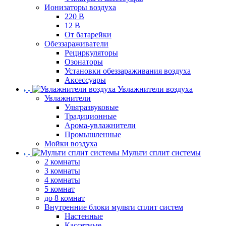
Ионизаторы воздуха
220 В
12 В
От батарейки
Обеззараживатели
Рециркуляторы
Озонаторы
Установки обеззараживания воздуха
Аксессуары
Увлажнители воздуха
Увлажнители
Ультразвуковые
Традиционные
Арома-увлажнители
Промышленные
Мойки воздуха
Мульти сплит системы
2 комнаты
3 комнаты
4 комнаты
5 комнат
до 8 комнат
Внутренние блоки мульти сплит систем
Настенные
Кассетные