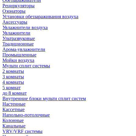
Обеззараживатели
Рециркуляторы
Озонаторы
Установки обеззараживания воздуха
Аксессуары
Увлажнители воздуха
Увлажнители
Ультразвуковые
Традиционные
Арома-увлажнители
Промышленные
Мойки воздуха
Мульти сплит системы
2 комнаты
3 комнаты
4 комнаты
5 комнат
до 8 комнат
Внутренние блоки мульти сплит систем
Настенные
Кассетные
Напольно-потолочные
Колонные
Канальные
VRV/VRF системы