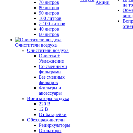
70 литров
Акции
на т
80 литров
Обме
90 литров
возв
100 литров
Вопр
> 100 литров
отве
40 литров
60 литров
Очистители воздуха
Очистители воздуха
Очистка +
Увлажнение
Cо сменными
фильтрами
Без сменных
фильтров
Фильтры и
аксессуары
Ионизаторы воздуха
220 В
12 В
От батарейки
Обеззараживатели
Рециркуляторы
Озонаторы