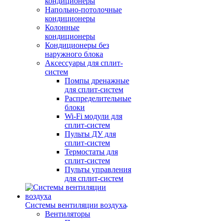
кондиционеры
Напольно-потолочные
кондиционеры
Колонные
кондиционеры
Кондиционеры без
наружного блока
Аксессуары для сплит-
систем
Помпы дренажные
для сплит-систем
Распределительные
блоки
Wi-Fi модули для
сплит-систем
Пульты ДУ для
сплит-систем
Термостаты для
сплит-систем
Пульты управления
для сплит-систем
Системы вентиляции воздуха
Вентиляторы