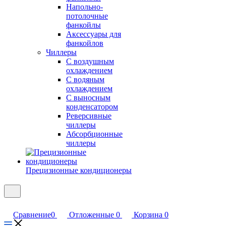
Напольно-
потолочные
фанкойлы
Аксессуары для
фанкойлов
Чиллеры
С воздушным
охлаждением
С водяным
охлаждением
С выносным
конденсатором
Реверсивные
чиллеры
Абсорбционные
чиллеры
Прецизионные кондиционеры
Сравнение
0
Отложенные
0
Корзина
0