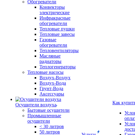
Обогреватели
Конвекторы
электрические
Инфракрасные
обогреватели
Тепловые пушки
Тепловые завесы
Газовые
обогреватели
Тепловентиляторы
Масляные
радиаторы
Теплогенераторы
Тепловые насосы
Воздух-Воздух
Воздух-Вода
Грунт-Вода
Аксессуары
Как купит
Осушители воздуха
Бытовые осушители
Усло
Промышленные
опла
осушители
Усло
< 30 литров
дост
50 литров
Услуги
Гара