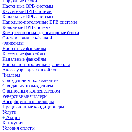
Наружные блоки
Настенные ВРВ системы
Кассетные ВРВ системы
Канальные ВРВ системы
Напольно-потолочные ВРВ системы
Колонные ВРВ системы
Компрессорно-конденсаторные блоки
Системы чиллер-фанкойл
Фанкойлы
Настенные фанкойлы
Кассетные фанкойлы
Канальные фанкойлы
Напольно-потолочные фанкойлы
Аксессуары для фанкойлов
Чиллеры
С воздушным охлаждением
С водяным охлаждением
С выносным конденсатором
Реверсивные чиллеры
Абсорбционные чиллеры
Прецизионные кондиционеры
Услуги
Акции
Как купить
Условия оплаты