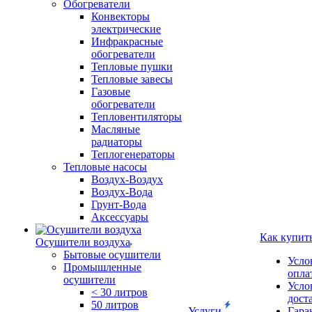
Обогреватели
Конвекторы
электрические
Инфракрасные
обогреватели
Тепловые пушки
Тепловые завесы
Газовые
обогреватели
Тепловентиляторы
Масляные
радиаторы
Теплогенераторы
Тепловые насосы
Воздух-Воздух
Воздух-Вода
Грунт-Вода
Аксессуары
Как купит
Осушители воздуха
Бытовые осушители
Усло
Промышленные
опла
осушители
Усло
< 30 литров
дост
50 литров
Услуги
Гара