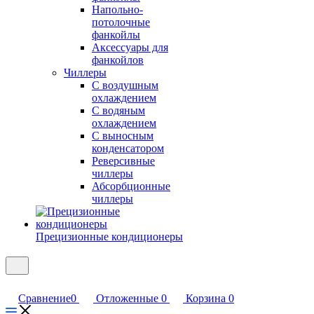
Напольно-
потолочные
фанкойлы
Аксессуары для
фанкойлов
Чиллеры
С воздушным
охлаждением
С водяным
охлаждением
С выносным
конденсатором
Реверсивные
чиллеры
Абсорбционные
чиллеры
Прецизионные кондиционеры
Сравнение
0
Отложенные
0
Корзина
0