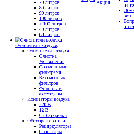
70 литров
Акции
на т
80 литров
Обме
90 литров
возв
100 литров
Вопр
> 100 литров
отве
40 литров
60 литров
Очистители воздуха
Очистители воздуха
Очистка +
Увлажнение
Cо сменными
фильтрами
Без сменных
фильтров
Фильтры и
аксессуары
Ионизаторы воздуха
220 В
12 В
От батарейки
Обеззараживатели
Рециркуляторы
Озонаторы