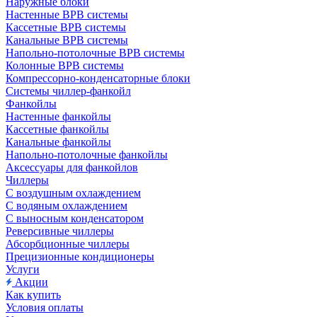
Наружные блоки
Настенные ВРВ системы
Кассетные ВРВ системы
Канальные ВРВ системы
Напольно-потолочные ВРВ системы
Колонные ВРВ системы
Компрессорно-конденсаторные блоки
Системы чиллер-фанкойл
Фанкойлы
Настенные фанкойлы
Кассетные фанкойлы
Канальные фанкойлы
Напольно-потолочные фанкойлы
Аксессуары для фанкойлов
Чиллеры
С воздушным охлаждением
С водяным охлаждением
С выносным конденсатором
Реверсивные чиллеры
Абсорбционные чиллеры
Прецизионные кондиционеры
Услуги
Акции
Как купить
Условия оплаты