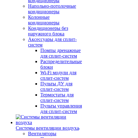
кондиционеры
Напольно-потолочные
кондиционеры
Колонные
кондиционеры
Кондиционеры без
наружного блока
Аксессуары для сплит-
систем
Помпы дренажные
для сплит-систем
Распределительные
блоки
Wi-Fi модули для
сплит-систем
Пульты ДУ для
сплит-систем
Термостаты для
сплит-систем
Пульты управления
для сплит-систем
Системы вентиляции воздуха
Вентиляторы