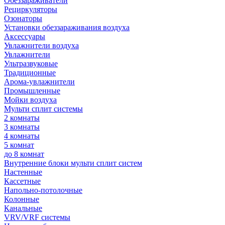
Обеззараживатели
Рециркуляторы
Озонаторы
Установки обеззараживания воздуха
Аксессуары
Увлажнители воздуха
Увлажнители
Ультразвуковые
Традиционные
Арома-увлажнители
Промышленные
Мойки воздуха
Мульти сплит системы
2 комнаты
3 комнаты
4 комнаты
5 комнат
до 8 комнат
Внутренние блоки мульти сплит систем
Настенные
Кассетные
Напольно-потолочные
Колонные
Канальные
VRV/VRF системы