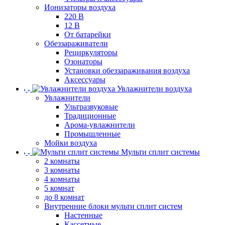
Ионизаторы воздуха
220 В
12 В
От батарейки
Обеззараживатели
Рециркуляторы
Озонаторы
Установки обеззараживания воздуха
Аксессуары
Увлажнители воздуха
Увлажнители
Ультразвуковые
Традиционные
Арома-увлажнители
Промышленные
Мойки воздуха
Мульти сплит системы
2 комнаты
3 комнаты
4 комнаты
5 комнат
до 8 комнат
Внутренние блоки мульти сплит систем
Настенные
Кассетные