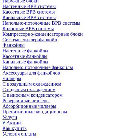
Наружные блоки
Настенные ВРВ системы
Кассетные ВРВ системы
Канальные ВРВ системы
Напольно-потолочные ВРВ системы
Колонные ВРВ системы
Компрессорно-конденсаторные блоки
Системы чиллер-фанкойл
Фанкойлы
Настенные фанкойлы
Кассетные фанкойлы
Канальные фанкойлы
Напольно-потолочные фанкойлы
Аксессуары для фанкойлов
Чиллеры
С воздушным охлаждением
С водяным охлаждением
С выносным конденсатором
Реверсивные чиллеры
Абсорбционные чиллеры
Прецизионные кондиционеры
Услуги
Акции
Как купить
Условия оплаты