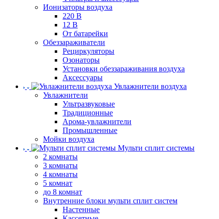
Ионизаторы воздуха
220 В
12 В
От батарейки
Обеззараживатели
Рециркуляторы
Озонаторы
Установки обеззараживания воздуха
Аксессуары
Увлажнители воздуха
Увлажнители
Ультразвуковые
Традиционные
Арома-увлажнители
Промышленные
Мойки воздуха
Мульти сплит системы
2 комнаты
3 комнаты
4 комнаты
5 комнат
до 8 комнат
Внутренние блоки мульти сплит систем
Настенные
Кассетные