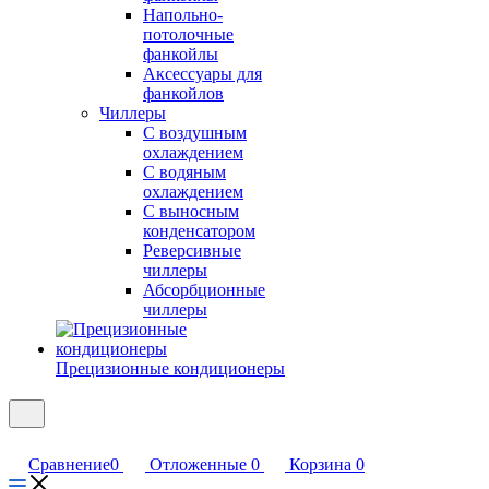
Напольно-
потолочные
фанкойлы
Аксессуары для
фанкойлов
Чиллеры
С воздушным
охлаждением
С водяным
охлаждением
С выносным
конденсатором
Реверсивные
чиллеры
Абсорбционные
чиллеры
Прецизионные кондиционеры
Сравнение
0
Отложенные
0
Корзина
0