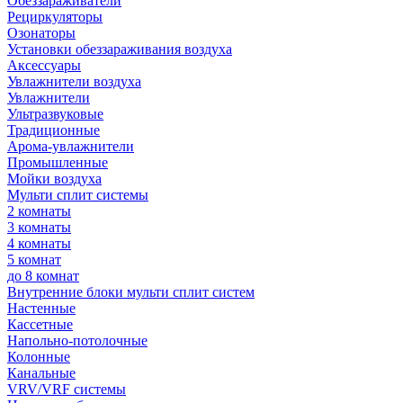
Обеззараживатели
Рециркуляторы
Озонаторы
Установки обеззараживания воздуха
Аксессуары
Увлажнители воздуха
Увлажнители
Ультразвуковые
Традиционные
Арома-увлажнители
Промышленные
Мойки воздуха
Мульти сплит системы
2 комнаты
3 комнаты
4 комнаты
5 комнат
до 8 комнат
Внутренние блоки мульти сплит систем
Настенные
Кассетные
Напольно-потолочные
Колонные
Канальные
VRV/VRF системы