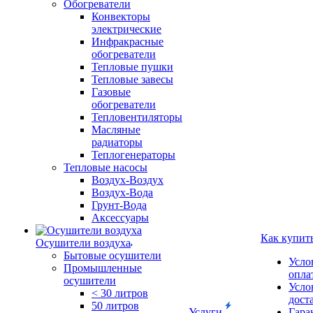
Обогреватели
Конвекторы
электрические
Инфракрасные
обогреватели
Тепловые пушки
Тепловые завесы
Газовые
обогреватели
Тепловентиляторы
Масляные
радиаторы
Теплогенераторы
Тепловые насосы
Воздух-Воздух
Воздух-Вода
Грунт-Вода
Аксессуары
Как купит
Осушители воздуха
Бытовые осушители
Усло
Промышленные
опла
осушители
Усло
< 30 литров
дост
50 литров
Услуги
Гара