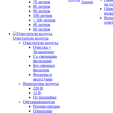
70 литров
Акции
на т
80 литров
Обме
90 литров
возв
100 литров
Вопр
> 100 литров
отве
40 литров
60 литров
Очистители воздуха
Очистители воздуха
Очистка +
Увлажнение
Cо сменными
фильтрами
Без сменных
фильтров
Фильтры и
аксессуары
Ионизаторы воздуха
220 В
12 В
От батарейки
Обеззараживатели
Рециркуляторы
Озонаторы