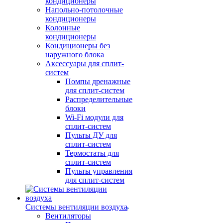
кондиционеры
Напольно-потолочные
кондиционеры
Колонные
кондиционеры
Кондиционеры без
наружного блока
Аксессуары для сплит-
систем
Помпы дренажные
для сплит-систем
Распределительные
блоки
Wi-Fi модули для
сплит-систем
Пульты ДУ для
сплит-систем
Термостаты для
сплит-систем
Пульты управления
для сплит-систем
Системы вентиляции воздуха
Вентиляторы