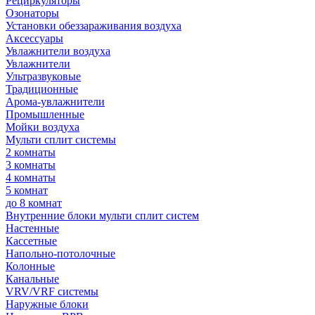
Рециркуляторы
Озонаторы
Установки обеззараживания воздуха
Аксессуары
Увлажнители воздуха
Увлажнители
Ультразвуковые
Традиционные
Арома-увлажнители
Промышленные
Мойки воздуха
Мульти сплит системы
2 комнаты
3 комнаты
4 комнаты
5 комнат
до 8 комнат
Внутренние блоки мульти сплит систем
Настенные
Кассетные
Напольно-потолочные
Колонные
Канальные
VRV/VRF системы
Наружные блоки