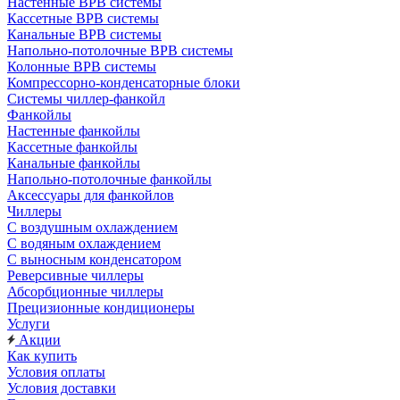
Настенные ВРВ системы
Кассетные ВРВ системы
Канальные ВРВ системы
Напольно-потолочные ВРВ системы
Колонные ВРВ системы
Компрессорно-конденсаторные блоки
Системы чиллер-фанкойл
Фанкойлы
Настенные фанкойлы
Кассетные фанкойлы
Канальные фанкойлы
Напольно-потолочные фанкойлы
Аксессуары для фанкойлов
Чиллеры
С воздушным охлаждением
С водяным охлаждением
С выносным конденсатором
Реверсивные чиллеры
Абсорбционные чиллеры
Прецизионные кондиционеры
Услуги
Акции
Как купить
Условия оплаты
Условия доставки