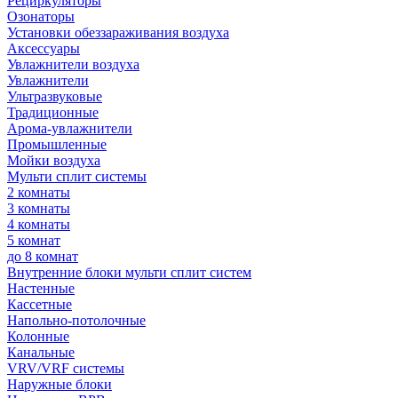
Рециркуляторы
Озонаторы
Установки обеззараживания воздуха
Аксессуары
Увлажнители воздуха
Увлажнители
Ультразвуковые
Традиционные
Арома-увлажнители
Промышленные
Мойки воздуха
Мульти сплит системы
2 комнаты
3 комнаты
4 комнаты
5 комнат
до 8 комнат
Внутренние блоки мульти сплит систем
Настенные
Кассетные
Напольно-потолочные
Колонные
Канальные
VRV/VRF системы
Наружные блоки