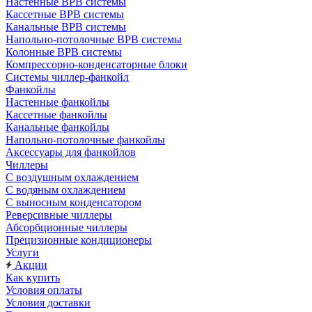
Настенные ВРВ системы
Кассетные ВРВ системы
Канальные ВРВ системы
Напольно-потолочные ВРВ системы
Колонные ВРВ системы
Компрессорно-конденсаторные блоки
Системы чиллер-фанкойл
Фанкойлы
Настенные фанкойлы
Кассетные фанкойлы
Канальные фанкойлы
Напольно-потолочные фанкойлы
Аксессуары для фанкойлов
Чиллеры
С воздушным охлаждением
С водяным охлаждением
С выносным конденсатором
Реверсивные чиллеры
Абсорбционные чиллеры
Прецизионные кондиционеры
Услуги
Акции
Как купить
Условия оплаты
Условия доставки