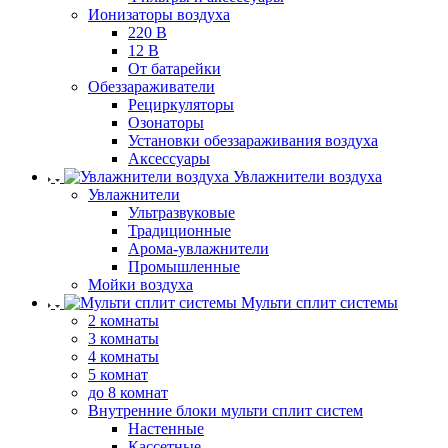
Ионизаторы воздуха
220 В
12 В
От батарейки
Обеззараживатели
Рециркуляторы
Озонаторы
Установки обеззараживания воздуха
Аксессуары
Увлажнители воздуха
Увлажнители
Ультразвуковые
Традиционные
Арома-увлажнители
Промышленные
Мойки воздуха
Мульти сплит системы
2 комнаты
3 комнаты
4 комнаты
5 комнат
до 8 комнат
Внутренние блоки мульти сплит систем
Настенные
Кассетные