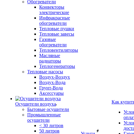
Обогреватели
Конвекторы
электрические
Инфракрасные
обогреватели
Тепловые пушки
Тепловые завесы
Газовые
обогреватели
Тепловентиляторы
Масляные
радиаторы
Теплогенераторы
Тепловые насосы
Воздух-Воздух
Воздух-Вода
Грунт-Вода
Аксессуары
Как купит
Осушители воздуха
Бытовые осушители
Усло
Промышленные
опла
осушители
Усло
< 30 литров
дост
50 литров
Услуги
Гара