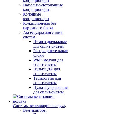
кондиционеры
Напольно-потолочные
кондиционеры
Колонные
кондиционеры
Кондиционеры без
наружного блока
Аксессуары для сплит-
систем
Помпы дренажные
для сплит-систем
Распределительные
блоки
Wi-Fi модули для
сплит-систем
Пульты ДУ для
сплит-систем
Термостаты для
сплит-систем
Пульты управления
для сплит-систем
Системы вентиляции воздуха
Вентиляторы