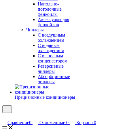
Напольно-
потолочные
фанкойлы
Аксессуары для
фанкойлов
Чиллеры
С воздушным
охлаждением
С водяным
охлаждением
С выносным
конденсатором
Реверсивные
чиллеры
Абсорбционные
чиллеры
Прецизионные кондиционеры
Сравнение
0
Отложенные
0
Корзина
0