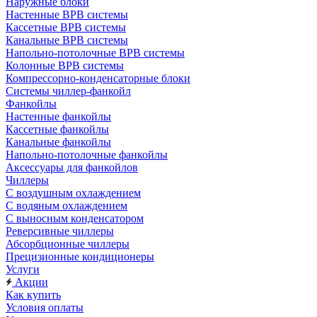
Наружные блоки
Настенные ВРВ системы
Кассетные ВРВ системы
Канальные ВРВ системы
Напольно-потолочные ВРВ системы
Колонные ВРВ системы
Компрессорно-конденсаторные блоки
Системы чиллер-фанкойл
Фанкойлы
Настенные фанкойлы
Кассетные фанкойлы
Канальные фанкойлы
Напольно-потолочные фанкойлы
Аксессуары для фанкойлов
Чиллеры
С воздушным охлаждением
С водяным охлаждением
С выносным конденсатором
Реверсивные чиллеры
Абсорбционные чиллеры
Прецизионные кондиционеры
Услуги
Акции
Как купить
Условия оплаты