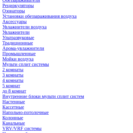
Обеззараживатели
Рециркуляторы
Озонаторы
Установки обеззараживания воздуха
Аксессуары
Увлажнители воздуха
Увлажнители
Ультразвуковые
Традиционные
Арома-увлажнители
Промышленные
Мойки воздуха
Мульти сплит системы
2 комнаты
3 комнаты
4 комнаты
5 комнат
до 8 комнат
Внутренние блоки мульти сплит систем
Настенные
Кассетные
Напольно-потолочные
Колонные
Канальные
VRV/VRF системы