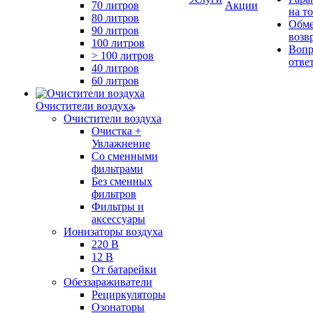
70 литров
Акции
на т
80 литров
Обме
90 литров
возв
100 литров
Вопр
> 100 литров
отве
40 литров
60 литров
Очистители воздуха
Очистители воздуха
Очистка +
Увлажнение
Cо сменными
фильтрами
Без сменных
фильтров
Фильтры и
аксессуары
Ионизаторы воздуха
220 В
12 В
От батарейки
Обеззараживатели
Рециркуляторы
Озонаторы