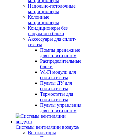
кондиционеры
Напольно-потолочные
кондиционеры
Колонные
кондиционеры
Кондиционеры без
наружного блока
Аксессуары для сплит-
систем
Помпы дренажные
для сплит-систем
Распределительные
блоки
Wi-Fi модули для
сплит-систем
Пульты ДУ для
сплит-систем
Термостаты для
сплит-систем
Пульты управления
для сплит-систем
Системы вентиляции воздуха
Вентиляторы