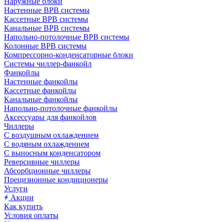
Наружные блоки
Настенные ВРВ системы
Кассетные ВРВ системы
Канальные ВРВ системы
Напольно-потолочные ВРВ системы
Колонные ВРВ системы
Компрессорно-конденсаторные блоки
Системы чиллер-фанкойл
Фанкойлы
Настенные фанкойлы
Кассетные фанкойлы
Канальные фанкойлы
Напольно-потолочные фанкойлы
Аксессуары для фанкойлов
Чиллеры
С воздушным охлаждением
С водяным охлаждением
С выносным конденсатором
Реверсивные чиллеры
Абсорбционные чиллеры
Прецизионные кондиционеры
Услуги
Акции
Как купить
Условия оплаты