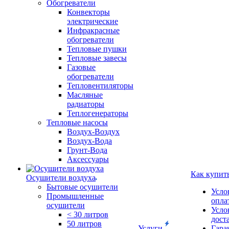
Обогреватели
Конвекторы
электрические
Инфракрасные
обогреватели
Тепловые пушки
Тепловые завесы
Газовые
обогреватели
Тепловентиляторы
Масляные
радиаторы
Теплогенераторы
Тепловые насосы
Воздух-Воздух
Воздух-Вода
Грунт-Вода
Аксессуары
Как купит
Осушители воздуха
Бытовые осушители
Усло
Промышленные
опла
осушители
Усло
< 30 литров
дост
50 литров
Услуги
Гара