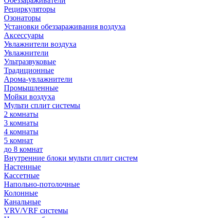
Обеззараживатели
Рециркуляторы
Озонаторы
Установки обеззараживания воздуха
Аксессуары
Увлажнители воздуха
Увлажнители
Ультразвуковые
Традиционные
Арома-увлажнители
Промышленные
Мойки воздуха
Мульти сплит системы
2 комнаты
3 комнаты
4 комнаты
5 комнат
до 8 комнат
Внутренние блоки мульти сплит систем
Настенные
Кассетные
Напольно-потолочные
Колонные
Канальные
VRV/VRF системы