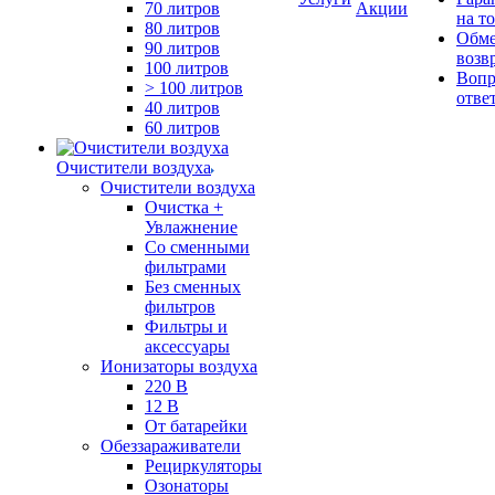
70 литров
Акции
на т
80 литров
Обме
90 литров
возв
100 литров
Вопр
> 100 литров
отве
40 литров
60 литров
Очистители воздуха
Очистители воздуха
Очистка +
Увлажнение
Cо сменными
фильтрами
Без сменных
фильтров
Фильтры и
аксессуары
Ионизаторы воздуха
220 В
12 В
От батарейки
Обеззараживатели
Рециркуляторы
Озонаторы