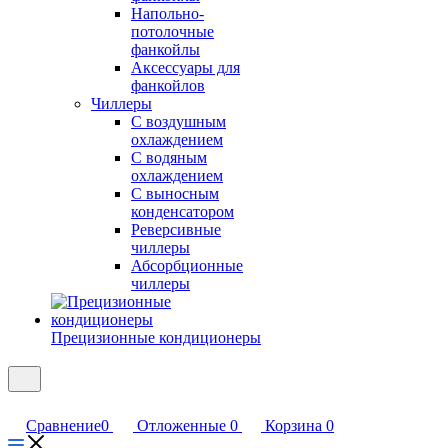
Напольно-
потолочные
фанкойлы
Аксессуары для
фанкойлов
Чиллеры
С воздушным
охлаждением
С водяным
охлаждением
С выносным
конденсатором
Реверсивные
чиллеры
Абсорбционные
чиллеры
Прецизионные кондиционеры
Сравнение
0
Отложенные
0
Корзина
0