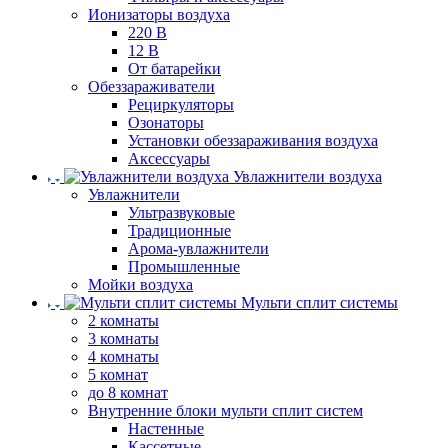
Ионизаторы воздуха
220 В
12 В
От батарейки
Обеззараживатели
Рециркуляторы
Озонаторы
Установки обеззараживания воздуха
Аксессуары
Увлажнители воздуха
Увлажнители
Ультразвуковые
Традиционные
Арома-увлажнители
Промышленные
Мойки воздуха
Мульти сплит системы
2 комнаты
3 комнаты
4 комнаты
5 комнат
до 8 комнат
Внутренние блоки мульти сплит систем
Настенные
Кассетные