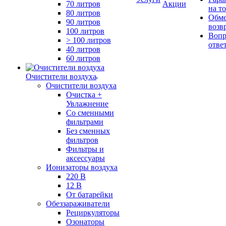
70 литров
Акции
на т
80 литров
Обме
90 литров
возв
100 литров
Вопр
> 100 литров
отве
40 литров
60 литров
Очистители воздуха
Очистители воздуха
Очистка +
Увлажнение
Cо сменными
фильтрами
Без сменных
фильтров
Фильтры и
аксессуары
Ионизаторы воздуха
220 В
12 В
От батарейки
Обеззараживатели
Рециркуляторы
Озонаторы