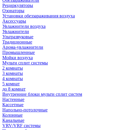
Обеззараживатели
Рециркуляторы
Озонаторы
Установки обеззараживания воздуха
Аксессуары
Увлажнители воздуха
Увлажнители
Ультразвуковые
Традиционные
Арома-увлажнители
Промышленные
Мойки воздуха
Мульти сплит системы
2 комнаты
3 комнаты
4 комнаты
5 комнат
до 8 комнат
Внутренние блоки мульти сплит систем
Настенные
Кассетные
Напольно-потолочные
Колонные
Канальные
VRV/VRF системы