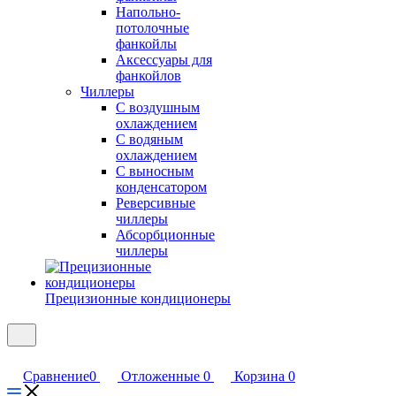
Напольно-
потолочные
фанкойлы
Аксессуары для
фанкойлов
Чиллеры
С воздушным
охлаждением
С водяным
охлаждением
С выносным
конденсатором
Реверсивные
чиллеры
Абсорбционные
чиллеры
Прецизионные кондиционеры
Сравнение
0
Отложенные
0
Корзина
0