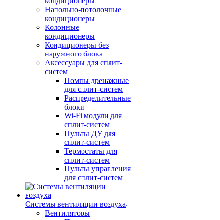
кондиционеры
Напольно-потолочные
кондиционеры
Колонные
кондиционеры
Кондиционеры без
наружного блока
Аксессуары для сплит-
систем
Помпы дренажные
для сплит-систем
Распределительные
блоки
Wi-Fi модули для
сплит-систем
Пульты ДУ для
сплит-систем
Термостаты для
сплит-систем
Пульты управления
для сплит-систем
Системы вентиляции воздуха
Вентиляторы