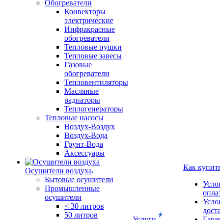
Обогреватели
Конвекторы
электрические
Инфракрасные
обогреватели
Тепловые пушки
Тепловые завесы
Газовые
обогреватели
Тепловентиляторы
Масляные
радиаторы
Теплогенераторы
Тепловые насосы
Воздух-Воздух
Воздух-Вода
Грунт-Вода
Аксессуары
Как купит
Осушители воздуха
Бытовые осушители
Усло
Промышленные
опла
осушители
Усло
< 30 литров
дост
50 литров
Услуги
Гара