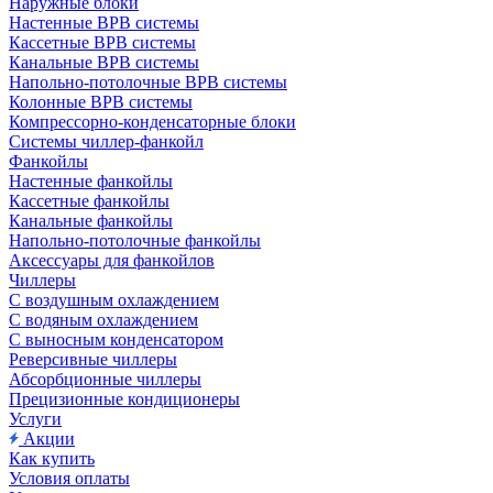
Наружные блоки
Настенные ВРВ системы
Кассетные ВРВ системы
Канальные ВРВ системы
Напольно-потолочные ВРВ системы
Колонные ВРВ системы
Компрессорно-конденсаторные блоки
Системы чиллер-фанкойл
Фанкойлы
Настенные фанкойлы
Кассетные фанкойлы
Канальные фанкойлы
Напольно-потолочные фанкойлы
Аксессуары для фанкойлов
Чиллеры
С воздушным охлаждением
С водяным охлаждением
С выносным конденсатором
Реверсивные чиллеры
Абсорбционные чиллеры
Прецизионные кондиционеры
Услуги
Акции
Как купить
Условия оплаты