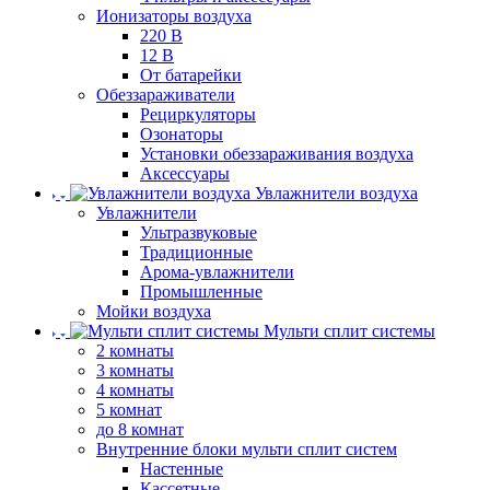
Ионизаторы воздуха
220 В
12 В
От батарейки
Обеззараживатели
Рециркуляторы
Озонаторы
Установки обеззараживания воздуха
Аксессуары
Увлажнители воздуха
Увлажнители
Ультразвуковые
Традиционные
Арома-увлажнители
Промышленные
Мойки воздуха
Мульти сплит системы
2 комнаты
3 комнаты
4 комнаты
5 комнат
до 8 комнат
Внутренние блоки мульти сплит систем
Настенные
Кассетные