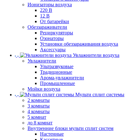
Ионизаторы воздуха
220 В
12 В
От батарейки
Обеззараживатели
Рециркуляторы
Озонаторы
Установки обеззараживания воздуха
Аксессуары
Увлажнители воздуха
Увлажнители
Ультразвуковые
Традиционные
Арома-увлажнители
Промышленные
Мойки воздуха
Мульти сплит системы
2 комнаты
3 комнаты
4 комнаты
5 комнат
до 8 комнат
Внутренние блоки мульти сплит систем
Настенные
Кассетные