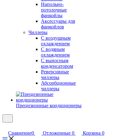
Напольно-
потолочные
фанкойлы
Аксессуары для
фанкойлов
Чиллеры
С воздушным
охлаждением
С водяным
охлаждением
С выносным
конденсатором
Реверсивные
чиллеры
Абсорбционные
чиллеры
Прецизионные кондиционеры
Сравнение
0
Отложенные
0
Корзина
0