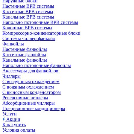
Наружные блоки
Настенные ВРВ системы
Кассетные ВРВ системы
Канальные ВРВ системы
Напольно-потолочные ВРВ системы
Колонные ВРВ системы
Компрессорно-конденсаторные блоки
Системы чиллер-фанкойл
Фанкойлы
Настенные фанкойлы
Кассетные фанкойлы
Канальные фанкойлы
Напольно-потолочные фанкойлы
Аксессуары для фанкойлов
Чиллеры
С воздушным охлаждением
С водяным охлаждением
С выносным конденсатором
Реверсивные чиллеры
Абсорбционные чиллеры
Прецизионные кондиционеры
Услуги
Акции
Как купить
Условия оплаты