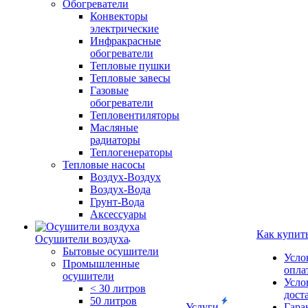
Обогреватели
Конвекторы
электрические
Инфракрасные
обогреватели
Тепловые пушки
Тепловые завесы
Газовые
обогреватели
Тепловентиляторы
Масляные
радиаторы
Теплогенераторы
Тепловые насосы
Воздух-Воздух
Воздух-Вода
Грунт-Вода
Аксессуары
Как купит
Осушители воздуха
Бытовые осушители
Усло
Промышленные
опла
осушители
Усло
< 30 литров
дост
50 литров
Услуги
Гара