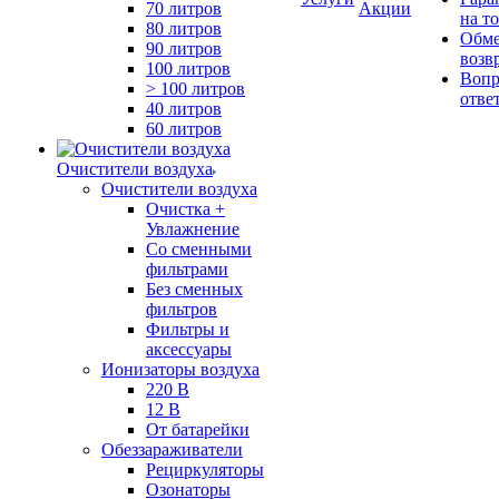
70 литров
Акции
на т
80 литров
Обме
90 литров
возв
100 литров
Вопр
> 100 литров
отве
40 литров
60 литров
Очистители воздуха
Очистители воздуха
Очистка +
Увлажнение
Cо сменными
фильтрами
Без сменных
фильтров
Фильтры и
аксессуары
Ионизаторы воздуха
220 В
12 В
От батарейки
Обеззараживатели
Рециркуляторы
Озонаторы