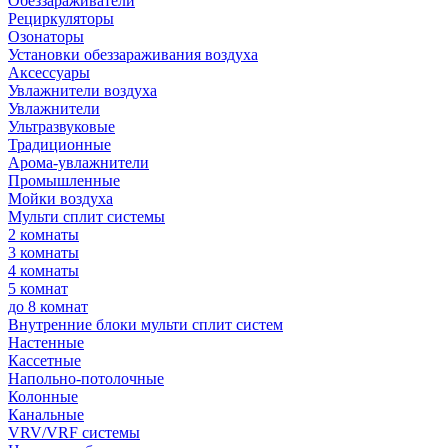
Обеззараживатели
Рециркуляторы
Озонаторы
Установки обеззараживания воздуха
Аксессуары
Увлажнители воздуха
Увлажнители
Ультразвуковые
Традиционные
Арома-увлажнители
Промышленные
Мойки воздуха
Мульти сплит системы
2 комнаты
3 комнаты
4 комнаты
5 комнат
до 8 комнат
Внутренние блоки мульти сплит систем
Настенные
Кассетные
Напольно-потолочные
Колонные
Канальные
VRV/VRF системы