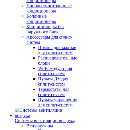
кондиционеры
Напольно-потолочные
кондиционеры
Колонные
кондиционеры
Кондиционеры без
наружного блока
Аксессуары для сплит-
систем
Помпы дренажные
для сплит-систем
Распределительные
блоки
Wi-Fi модули для
сплит-систем
Пульты ДУ для
сплит-систем
Термостаты для
сплит-систем
Пульты управления
для сплит-систем
Системы вентиляции воздуха
Вентиляторы