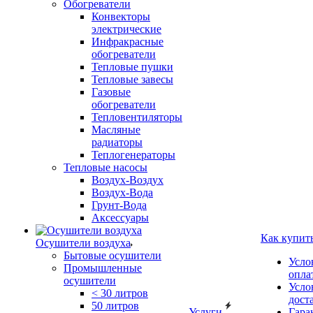
Обогреватели
Конвекторы
электрические
Инфракрасные
обогреватели
Тепловые пушки
Тепловые завесы
Газовые
обогреватели
Тепловентиляторы
Масляные
радиаторы
Теплогенераторы
Тепловые насосы
Воздух-Воздух
Воздух-Вода
Грунт-Вода
Аксессуары
Как купит
Осушители воздуха
Бытовые осушители
Усло
Промышленные
опла
осушители
Усло
< 30 литров
дост
50 литров
Услуги
Гара