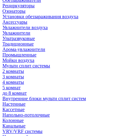
Обеззараживатели
Рециркуляторы
Озонаторы
Установки обеззараживания воздуха
Аксессуары
Увлажнители воздуха
Увлажнители
Ультразвуковые
Традиционные
Арома-увлажнители
Промышленные
Мойки воздуха
Мульти сплит системы
2 комнаты
3 комнаты
4 комнаты
5 комнат
до 8 комнат
Внутренние блоки мульти сплит систем
Настенные
Кассетные
Напольно-потолочные
Колонные
Канальные
VRV/VRF системы