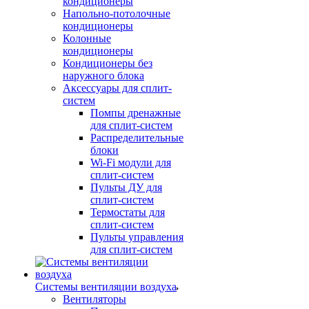
кондиционеры
Напольно-потолочные
кондиционеры
Колонные
кондиционеры
Кондиционеры без
наружного блока
Аксессуары для сплит-
систем
Помпы дренажные
для сплит-систем
Распределительные
блоки
Wi-Fi модули для
сплит-систем
Пульты ДУ для
сплит-систем
Термостаты для
сплит-систем
Пульты управления
для сплит-систем
Системы вентиляции воздуха
Вентиляторы