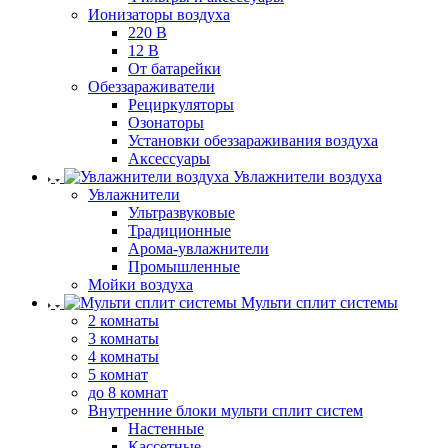
Ионизаторы воздуха
220 В
12 В
От батарейки
Обеззараживатели
Рециркуляторы
Озонаторы
Установки обеззараживания воздуха
Аксессуары
Увлажнители воздуха
Увлажнители
Ультразвуковые
Традиционные
Арома-увлажнители
Промышленные
Мойки воздуха
Мульти сплит системы
2 комнаты
3 комнаты
4 комнаты
5 комнат
до 8 комнат
Внутренние блоки мульти сплит систем
Настенные
Кассетные