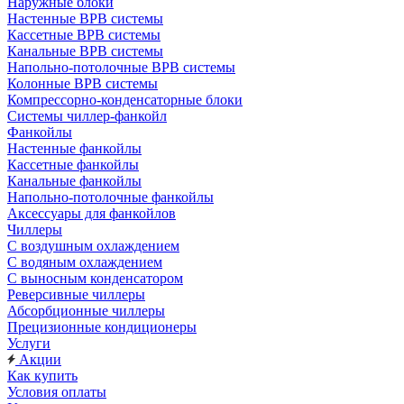
Наружные блоки
Настенные ВРВ системы
Кассетные ВРВ системы
Канальные ВРВ системы
Напольно-потолочные ВРВ системы
Колонные ВРВ системы
Компрессорно-конденсаторные блоки
Системы чиллер-фанкойл
Фанкойлы
Настенные фанкойлы
Кассетные фанкойлы
Канальные фанкойлы
Напольно-потолочные фанкойлы
Аксессуары для фанкойлов
Чиллеры
С воздушным охлаждением
С водяным охлаждением
С выносным конденсатором
Реверсивные чиллеры
Абсорбционные чиллеры
Прецизионные кондиционеры
Услуги
Акции
Как купить
Условия оплаты