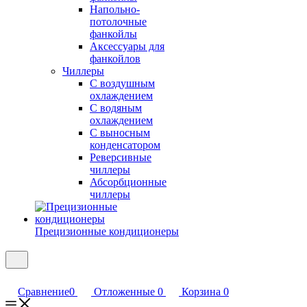
Напольно-
потолочные
фанкойлы
Аксессуары для
фанкойлов
Чиллеры
С воздушным
охлаждением
С водяным
охлаждением
С выносным
конденсатором
Реверсивные
чиллеры
Абсорбционные
чиллеры
Прецизионные кондиционеры
Сравнение
0
Отложенные
0
Корзина
0