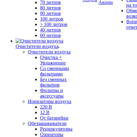
70 литров
Акции
на т
80 литров
Обме
90 литров
возв
100 литров
Вопр
> 100 литров
отве
40 литров
60 литров
Очистители воздуха
Очистители воздуха
Очистка +
Увлажнение
Cо сменными
фильтрами
Без сменных
фильтров
Фильтры и
аксессуары
Ионизаторы воздуха
220 В
12 В
От батарейки
Обеззараживатели
Рециркуляторы
Озонаторы