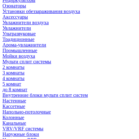
Рециркуляторы
Озонаторы
Установки обеззараживания воздуха
Аксессуары
Увлажнители воздуха
Увлажнители
Ультразвуковые
Традиционные
Арома-увлажнители
Промышленные
Мойки воздуха
Мульти сплит системы
2 комнаты
3 комнаты
4 комнаты
5 комнат
до 8 комнат
Внутренние блоки мульти сплит систем
Настенные
Кассетные
Напольно-потолочные
Колонные
Канальные
VRV/VRF системы
Наружные блоки