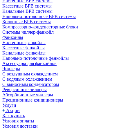
Настенные ВРВ системы
Кассетные ВРВ системы
Канальные ВРВ системы
Напольно-потолочные ВРВ системы
Колонные ВРВ системы
Компрессорно-конденсаторные блоки
Системы чиллер-фанкойл
Фанкойлы
Настенные фанкойлы
Кассетные фанкойлы
Канальные фанкойлы
Напольно-потолочные фанкойлы
Аксессуары для фанкойлов
Чиллеры
С воздушным охлаждением
С водяным охлаждением
С выносным конденсатором
Реверсивные чиллеры
Абсорбционные чиллеры
Прецизионные кондиционеры
Услуги
Акции
Как купить
Условия оплаты
Условия доставки