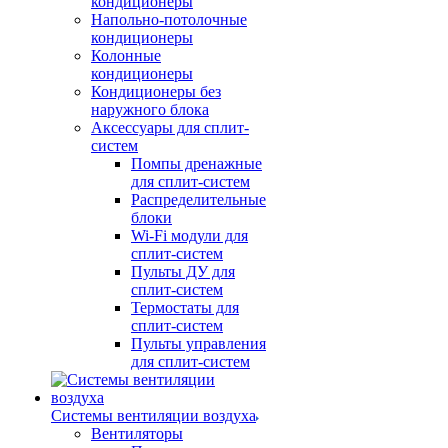
кондиционеры
Напольно-потолочные
кондиционеры
Колонные
кондиционеры
Кондиционеры без
наружного блока
Аксессуары для сплит-
систем
Помпы дренажные
для сплит-систем
Распределительные
блоки
Wi-Fi модули для
сплит-систем
Пульты ДУ для
сплит-систем
Термостаты для
сплит-систем
Пульты управления
для сплит-систем
Системы вентиляции воздуха
Вентиляторы