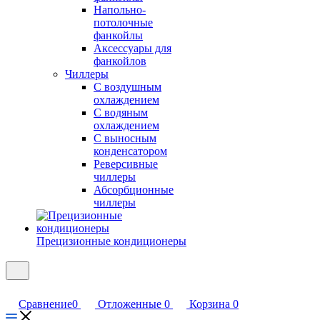
Напольно-
потолочные
фанкойлы
Аксессуары для
фанкойлов
Чиллеры
С воздушным
охлаждением
С водяным
охлаждением
С выносным
конденсатором
Реверсивные
чиллеры
Абсорбционные
чиллеры
Прецизионные кондиционеры
Сравнение
0
Отложенные
0
Корзина
0