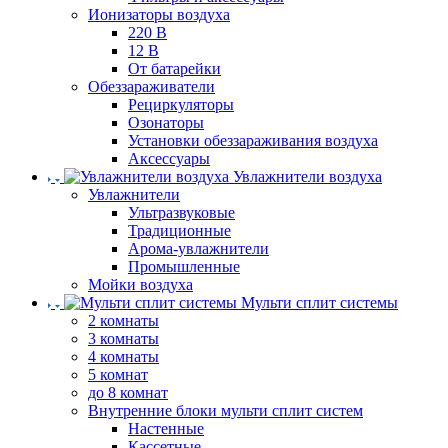
Ионизаторы воздуха
220 В
12 В
От батарейки
Обеззараживатели
Рециркуляторы
Озонаторы
Установки обеззараживания воздуха
Аксессуары
Увлажнители воздуха
Увлажнители
Ультразвуковые
Традиционные
Арома-увлажнители
Промышленные
Мойки воздуха
Мульти сплит системы
2 комнаты
3 комнаты
4 комнаты
5 комнат
до 8 комнат
Внутренние блоки мульти сплит систем
Настенные
Кассетные