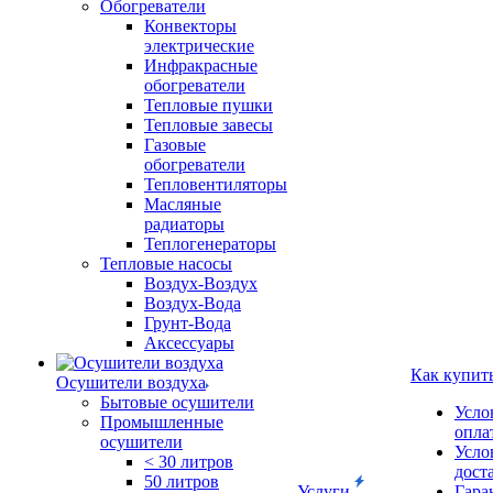
Обогреватели
Конвекторы
электрические
Инфракрасные
обогреватели
Тепловые пушки
Тепловые завесы
Газовые
обогреватели
Тепловентиляторы
Масляные
радиаторы
Теплогенераторы
Тепловые насосы
Воздух-Воздух
Воздух-Вода
Грунт-Вода
Аксессуары
Как купит
Осушители воздуха
Бытовые осушители
Усло
Промышленные
опла
осушители
Усло
< 30 литров
дост
50 литров
Услуги
Гара