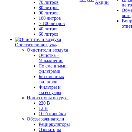
70 литров
Акции
на т
80 литров
Обме
90 литров
возв
100 литров
Вопр
> 100 литров
отве
40 литров
60 литров
Очистители воздуха
Очистители воздуха
Очистка +
Увлажнение
Cо сменными
фильтрами
Без сменных
фильтров
Фильтры и
аксессуары
Ионизаторы воздуха
220 В
12 В
От батарейки
Обеззараживатели
Рециркуляторы
Озонаторы