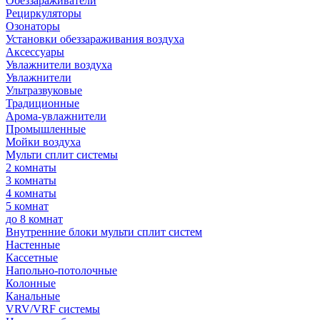
Обеззараживатели
Рециркуляторы
Озонаторы
Установки обеззараживания воздуха
Аксессуары
Увлажнители воздуха
Увлажнители
Ультразвуковые
Традиционные
Арома-увлажнители
Промышленные
Мойки воздуха
Мульти сплит системы
2 комнаты
3 комнаты
4 комнаты
5 комнат
до 8 комнат
Внутренние блоки мульти сплит систем
Настенные
Кассетные
Напольно-потолочные
Колонные
Канальные
VRV/VRF системы