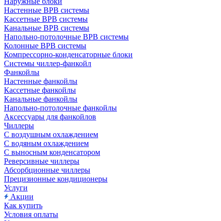
Наружные блоки
Настенные ВРВ системы
Кассетные ВРВ системы
Канальные ВРВ системы
Напольно-потолочные ВРВ системы
Колонные ВРВ системы
Компрессорно-конденсаторные блоки
Системы чиллер-фанкойл
Фанкойлы
Настенные фанкойлы
Кассетные фанкойлы
Канальные фанкойлы
Напольно-потолочные фанкойлы
Аксессуары для фанкойлов
Чиллеры
С воздушным охлаждением
С водяным охлаждением
С выносным конденсатором
Реверсивные чиллеры
Абсорбционные чиллеры
Прецизионные кондиционеры
Услуги
Акции
Как купить
Условия оплаты