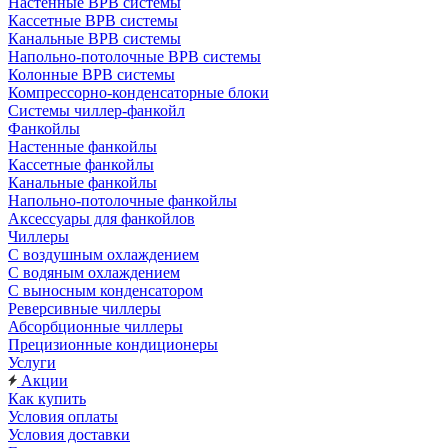
Настенные ВРВ системы
Кассетные ВРВ системы
Канальные ВРВ системы
Напольно-потолочные ВРВ системы
Колонные ВРВ системы
Компрессорно-конденсаторные блоки
Системы чиллер-фанкойл
Фанкойлы
Настенные фанкойлы
Кассетные фанкойлы
Канальные фанкойлы
Напольно-потолочные фанкойлы
Аксессуары для фанкойлов
Чиллеры
С воздушным охлаждением
С водяным охлаждением
С выносным конденсатором
Реверсивные чиллеры
Абсорбционные чиллеры
Прецизионные кондиционеры
Услуги
Акции
Как купить
Условия оплаты
Условия доставки