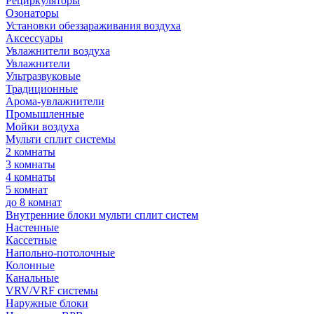
Рециркуляторы
Озонаторы
Установки обеззараживания воздуха
Аксессуары
Увлажнители воздуха
Увлажнители
Ультразвуковые
Традиционные
Арома-увлажнители
Промышленные
Мойки воздуха
Мульти сплит системы
2 комнаты
3 комнаты
4 комнаты
5 комнат
до 8 комнат
Внутренние блоки мульти сплит систем
Настенные
Кассетные
Напольно-потолочные
Колонные
Канальные
VRV/VRF системы
Наружные блоки