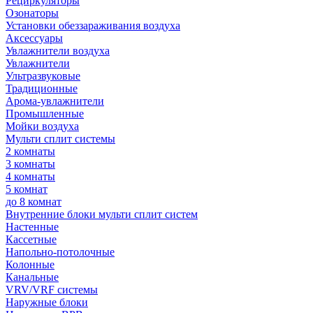
Рециркуляторы
Озонаторы
Установки обеззараживания воздуха
Аксессуары
Увлажнители воздуха
Увлажнители
Ультразвуковые
Традиционные
Арома-увлажнители
Промышленные
Мойки воздуха
Мульти сплит системы
2 комнаты
3 комнаты
4 комнаты
5 комнат
до 8 комнат
Внутренние блоки мульти сплит систем
Настенные
Кассетные
Напольно-потолочные
Колонные
Канальные
VRV/VRF системы
Наружные блоки