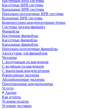
Настенные ВРВ системы
Кассетные ВРВ системы
Канальные ВРВ системы
Напольно-потолочные ВРВ системы
Колонные ВРВ системы
Компрессорно-конденсаторные блоки
Системы чиллер-фанкойл
Фанкойлы
Настенные фанкойлы
Кассетные фанкойлы
Канальные фанкойлы
Напольно-потолочные фанкойлы
Аксессуары для фанкойлов
Чиллеры
С воздушным охлаждением
С водяным охлаждением
С выносным конденсатором
Реверсивные чиллеры
Абсорбционные чиллеры
Прецизионные кондиционеры
Услуги
Акции
Как купить
Условия оплаты
Условия доставки