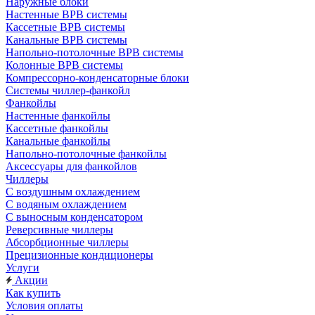
Наружные блоки
Настенные ВРВ системы
Кассетные ВРВ системы
Канальные ВРВ системы
Напольно-потолочные ВРВ системы
Колонные ВРВ системы
Компрессорно-конденсаторные блоки
Системы чиллер-фанкойл
Фанкойлы
Настенные фанкойлы
Кассетные фанкойлы
Канальные фанкойлы
Напольно-потолочные фанкойлы
Аксессуары для фанкойлов
Чиллеры
С воздушным охлаждением
С водяным охлаждением
С выносным конденсатором
Реверсивные чиллеры
Абсорбционные чиллеры
Прецизионные кондиционеры
Услуги
Акции
Как купить
Условия оплаты