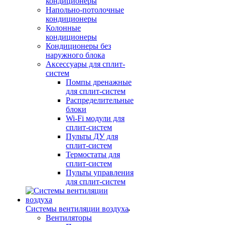
кондиционеры
Напольно-потолочные
кондиционеры
Колонные
кондиционеры
Кондиционеры без
наружного блока
Аксессуары для сплит-
систем
Помпы дренажные
для сплит-систем
Распределительные
блоки
Wi-Fi модули для
сплит-систем
Пульты ДУ для
сплит-систем
Термостаты для
сплит-систем
Пульты управления
для сплит-систем
Системы вентиляции воздуха
Вентиляторы