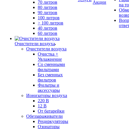
70 литров
Акции
на т
80 литров
Обме
90 литров
возв
100 литров
Вопр
> 100 литров
отве
40 литров
60 литров
Очистители воздуха
Очистители воздуха
Очистка +
Увлажнение
Cо сменными
фильтрами
Без сменных
фильтров
Фильтры и
аксессуары
Ионизаторы воздуха
220 В
12 В
От батарейки
Обеззараживатели
Рециркуляторы
Озонаторы