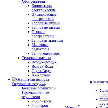
Обогреватели
Конвекторы
электрические
Инфракрасные
обогреватели
Тепловые пушки
Тепловые завесы
Газовые
обогреватели
Тепловентиляторы
Масляные
радиаторы
Теплогенераторы
Тепловые насосы
Воздух-Воздух
Воздух-Вода
Грунт-Вода
Аксессуары
Как купит
Осушители воздуха
Бытовые осушители
Усло
Промышленные
опла
осушители
Усло
< 30 литров
дост
50 литров
Услуги
Гара