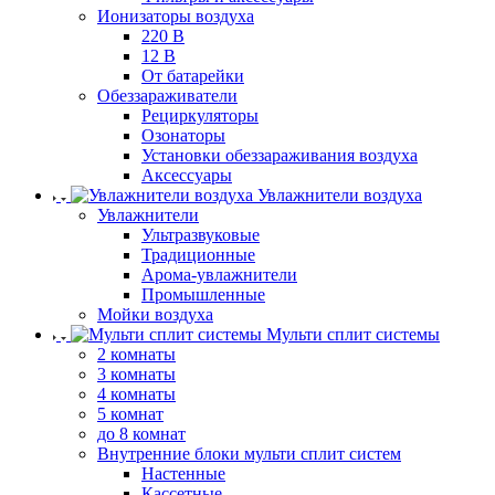
Ионизаторы воздуха
220 В
12 В
От батарейки
Обеззараживатели
Рециркуляторы
Озонаторы
Установки обеззараживания воздуха
Аксессуары
Увлажнители воздуха
Увлажнители
Ультразвуковые
Традиционные
Арома-увлажнители
Промышленные
Мойки воздуха
Мульти сплит системы
2 комнаты
3 комнаты
4 комнаты
5 комнат
до 8 комнат
Внутренние блоки мульти сплит систем
Настенные
Кассетные