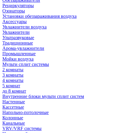
Обеззараживатели
Рециркуляторы
Озонаторы
Установки обеззараживания воздуха
Аксессуары
Увлажнители воздуха
Увлажнители
Ультразвуковые
Традиционные
Арома-увлажнители
Промышленные
Мойки воздуха
Мульти сплит системы
2 комнаты
3 комнаты
4 комнаты
5 комнат
до 8 комнат
Внутренние блоки мульти сплит систем
Настенные
Кассетные
Напольно-потолочные
Колонные
Канальные
VRV/VRF системы