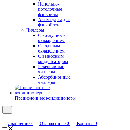
Напольно-
потолочные
фанкойлы
Аксессуары для
фанкойлов
Чиллеры
С воздушным
охлаждением
С водяным
охлаждением
С выносным
конденсатором
Реверсивные
чиллеры
Абсорбционные
чиллеры
Прецизионные кондиционеры
Сравнение
0
Отложенные
0
Корзина
0