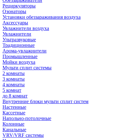
Обеззараживатели
Рециркуляторы
Озонаторы
Установки обеззараживания воздуха
Аксессуары
Увлажнители воздуха
Увлажнители
Ультразвуковые
Традиционные
Арома-увлажнители
Промышленные
Мойки воздуха
Мульти сплит системы
2 комнаты
3 комнаты
4 комнаты
5 комнат
до 8 комнат
Внутренние блоки мульти сплит систем
Настенные
Кассетные
Напольно-потолочные
Колонные
Канальные
VRV/VRF системы