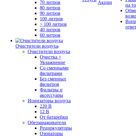
70 литров
Акции
на т
80 литров
Обме
90 литров
возв
100 литров
Вопр
> 100 литров
отве
40 литров
60 литров
Очистители воздуха
Очистители воздуха
Очистка +
Увлажнение
Cо сменными
фильтрами
Без сменных
фильтров
Фильтры и
аксессуары
Ионизаторы воздуха
220 В
12 В
От батарейки
Обеззараживатели
Рециркуляторы
Озонаторы