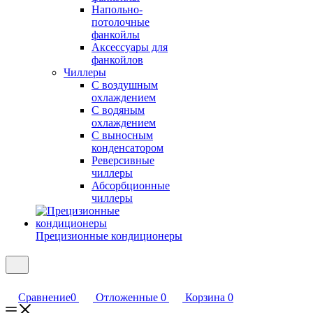
Напольно-
потолочные
фанкойлы
Аксессуары для
фанкойлов
Чиллеры
С воздушным
охлаждением
С водяным
охлаждением
С выносным
конденсатором
Реверсивные
чиллеры
Абсорбционные
чиллеры
Прецизионные кондиционеры
Сравнение
0
Отложенные
0
Корзина
0