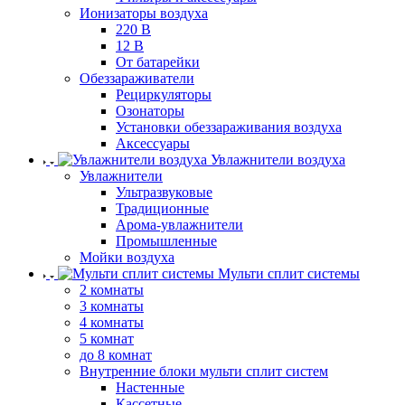
Ионизаторы воздуха
220 В
12 В
От батарейки
Обеззараживатели
Рециркуляторы
Озонаторы
Установки обеззараживания воздуха
Аксессуары
Увлажнители воздуха
Увлажнители
Ультразвуковые
Традиционные
Арома-увлажнители
Промышленные
Мойки воздуха
Мульти сплит системы
2 комнаты
3 комнаты
4 комнаты
5 комнат
до 8 комнат
Внутренние блоки мульти сплит систем
Настенные
Кассетные