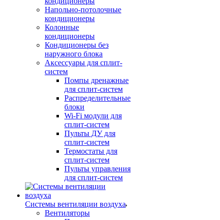
кондиционеры
Напольно-потолочные
кондиционеры
Колонные
кондиционеры
Кондиционеры без
наружного блока
Аксессуары для сплит-
систем
Помпы дренажные
для сплит-систем
Распределительные
блоки
Wi-Fi модули для
сплит-систем
Пульты ДУ для
сплит-систем
Термостаты для
сплит-систем
Пульты управления
для сплит-систем
Системы вентиляции воздуха
Вентиляторы