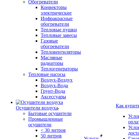
Обогреватели
Конвекторы
электрические
Инфракрасные
обогреватели
Тепловые пушки
Тепловые завесы
Газовые
обогреватели
Тепловентиляторы
Масляные
радиаторы
Теплогенераторы
Тепловые насосы
Воздух-Воздух
Воздух-Вода
Грунт-Вода
Аксессуары
Как купит
Осушители воздуха
Бытовые осушители
Усло
Промышленные
опла
осушители
Усло
< 30 литров
дост
50 литров
Услуги
Гара