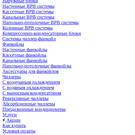
Наружные блоки
Настенные ВРВ системы
Кассетные ВРВ системы
Канальные ВРВ системы
Напольно-потолочные ВРВ системы
Колонные ВРВ системы
Компрессорно-конденсаторные блоки
Системы чиллер-фанкойл
Фанкойлы
Настенные фанкойлы
Кассетные фанкойлы
Канальные фанкойлы
Напольно-потолочные фанкойлы
Аксессуары для фанкойлов
Чиллеры
С воздушным охлаждением
С водяным охлаждением
С выносным конденсатором
Реверсивные чиллеры
Абсорбционные чиллеры
Прецизионные кондиционеры
Услуги
Акции
Как купить
Условия оплаты