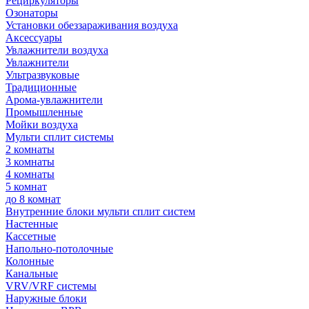
Рециркуляторы
Озонаторы
Установки обеззараживания воздуха
Аксессуары
Увлажнители воздуха
Увлажнители
Ультразвуковые
Традиционные
Арома-увлажнители
Промышленные
Мойки воздуха
Мульти сплит системы
2 комнаты
3 комнаты
4 комнаты
5 комнат
до 8 комнат
Внутренние блоки мульти сплит систем
Настенные
Кассетные
Напольно-потолочные
Колонные
Канальные
VRV/VRF системы
Наружные блоки