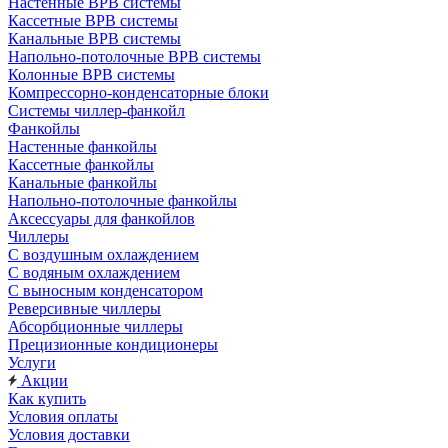
Настенные ВРВ системы
Кассетные ВРВ системы
Канальные ВРВ системы
Напольно-потолочные ВРВ системы
Колонные ВРВ системы
Компрессорно-конденсаторные блоки
Системы чиллер-фанкойл
Фанкойлы
Настенные фанкойлы
Кассетные фанкойлы
Канальные фанкойлы
Напольно-потолочные фанкойлы
Аксессуары для фанкойлов
Чиллеры
С воздушным охлаждением
С водяным охлаждением
С выносным конденсатором
Реверсивные чиллеры
Абсорбционные чиллеры
Прецизионные кондиционеры
Услуги
Акции
Как купить
Условия оплаты
Условия доставки