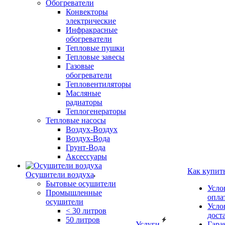
Обогреватели
Конвекторы
электрические
Инфракрасные
обогреватели
Тепловые пушки
Тепловые завесы
Газовые
обогреватели
Тепловентиляторы
Масляные
радиаторы
Теплогенераторы
Тепловые насосы
Воздух-Воздух
Воздух-Вода
Грунт-Вода
Аксессуары
Как купит
Осушители воздуха
Бытовые осушители
Усло
Промышленные
опла
осушители
Усло
< 30 литров
дост
50 литров
Услуги
Гара