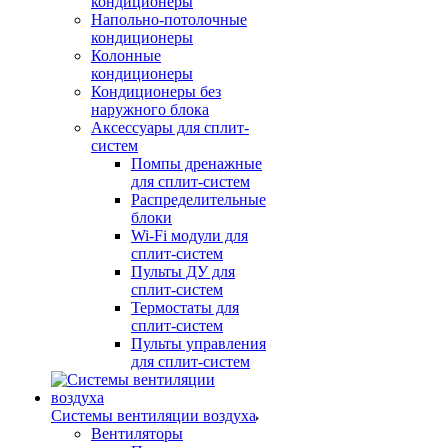
кондиционеры
Напольно-потолочные
кондиционеры
Колонные
кондиционеры
Кондиционеры без
наружного блока
Аксессуары для сплит-
систем
Помпы дренажные
для сплит-систем
Распределительные
блоки
Wi-Fi модули для
сплит-систем
Пульты ДУ для
сплит-систем
Термостаты для
сплит-систем
Пульты управления
для сплит-систем
Системы вентиляции воздуха
Вентиляторы