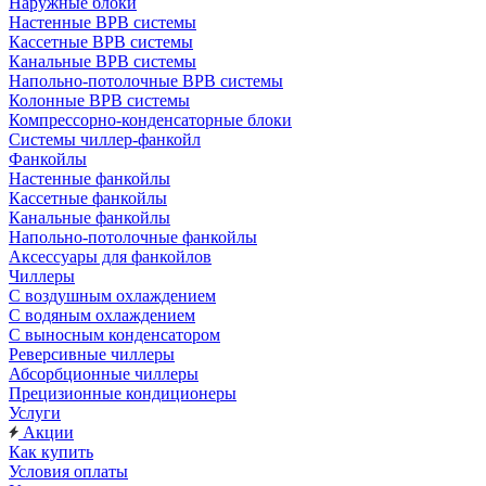
Наружные блоки
Настенные ВРВ системы
Кассетные ВРВ системы
Канальные ВРВ системы
Напольно-потолочные ВРВ системы
Колонные ВРВ системы
Компрессорно-конденсаторные блоки
Системы чиллер-фанкойл
Фанкойлы
Настенные фанкойлы
Кассетные фанкойлы
Канальные фанкойлы
Напольно-потолочные фанкойлы
Аксессуары для фанкойлов
Чиллеры
С воздушным охлаждением
С водяным охлаждением
С выносным конденсатором
Реверсивные чиллеры
Абсорбционные чиллеры
Прецизионные кондиционеры
Услуги
Акции
Как купить
Условия оплаты