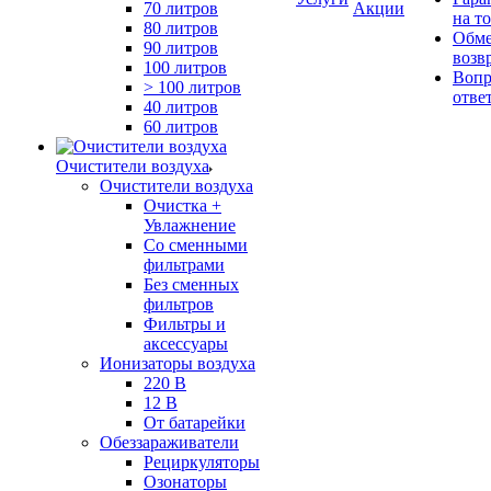
70 литров
Акции
на т
80 литров
Обме
90 литров
возв
100 литров
Вопр
> 100 литров
отве
40 литров
60 литров
Очистители воздуха
Очистители воздуха
Очистка +
Увлажнение
Cо сменными
фильтрами
Без сменных
фильтров
Фильтры и
аксессуары
Ионизаторы воздуха
220 В
12 В
От батарейки
Обеззараживатели
Рециркуляторы
Озонаторы