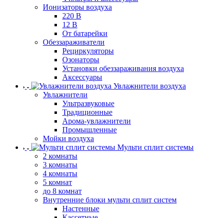
Ионизаторы воздуха
220 В
12 В
От батарейки
Обеззараживатели
Рециркуляторы
Озонаторы
Установки обеззараживания воздуха
Аксессуары
Увлажнители воздуха
Увлажнители
Ультразвуковые
Традиционные
Арома-увлажнители
Промышленные
Мойки воздуха
Мульти сплит системы
2 комнаты
3 комнаты
4 комнаты
5 комнат
до 8 комнат
Внутренние блоки мульти сплит систем
Настенные
Кассетные