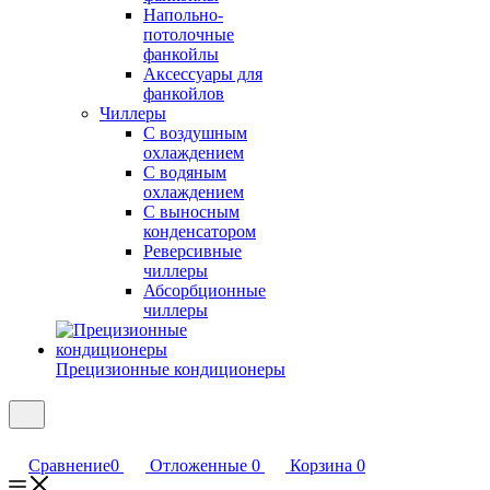
Напольно-
потолочные
фанкойлы
Аксессуары для
фанкойлов
Чиллеры
С воздушным
охлаждением
С водяным
охлаждением
С выносным
конденсатором
Реверсивные
чиллеры
Абсорбционные
чиллеры
Прецизионные кондиционеры
Сравнение
0
Отложенные
0
Корзина
0