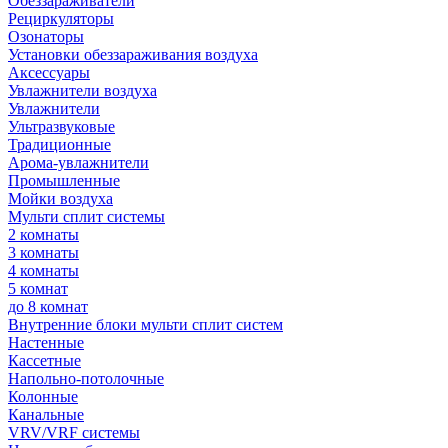
Обеззараживатели
Рециркуляторы
Озонаторы
Установки обеззараживания воздуха
Аксессуары
Увлажнители воздуха
Увлажнители
Ультразвуковые
Традиционные
Арома-увлажнители
Промышленные
Мойки воздуха
Мульти сплит системы
2 комнаты
3 комнаты
4 комнаты
5 комнат
до 8 комнат
Внутренние блоки мульти сплит систем
Настенные
Кассетные
Напольно-потолочные
Колонные
Канальные
VRV/VRF системы