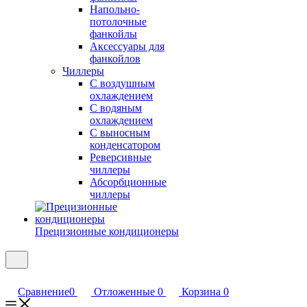
Напольно-
потолочные
фанкойлы
Аксессуары для
фанкойлов
Чиллеры
С воздушным
охлаждением
С водяным
охлаждением
С выносным
конденсатором
Реверсивные
чиллеры
Абсорбционные
чиллеры
Прецизионные кондиционеры
Сравнение
0
Отложенные
0
Корзина
0