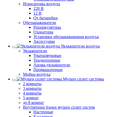
Ионизаторы воздуха
220 В
12 В
От батарейки
Обеззараживатели
Рециркуляторы
Озонаторы
Установки обеззараживания воздуха
Аксессуары
Увлажнители воздуха
Увлажнители
Ультразвуковые
Традиционные
Арома-увлажнители
Промышленные
Мойки воздуха
Мульти сплит системы
2 комнаты
3 комнаты
4 комнаты
5 комнат
до 8 комнат
Внутренние блоки мульти сплит систем
Настенные
Кассетные