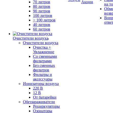
70 литров
Акции
на т
80 литров
Обме
90 литров
возв
100 литров
Вопр
> 100 литров
отве
40 литров
60 литров
Очистители воздуха
Очистители воздуха
Очистка +
Увлажнение
Cо сменными
фильтрами
Без сменных
фильтров
Фильтры и
аксессуары
Ионизаторы воздуха
220 В
12 В
От батарейки
Обеззараживатели
Рециркуляторы
Озонаторы