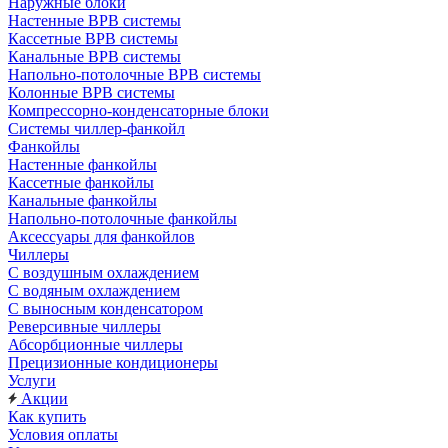
Наружные блоки
Настенные ВРВ системы
Кассетные ВРВ системы
Канальные ВРВ системы
Напольно-потолочные ВРВ системы
Колонные ВРВ системы
Компрессорно-конденсаторные блоки
Системы чиллер-фанкойл
Фанкойлы
Настенные фанкойлы
Кассетные фанкойлы
Канальные фанкойлы
Напольно-потолочные фанкойлы
Аксессуары для фанкойлов
Чиллеры
С воздушным охлаждением
С водяным охлаждением
С выносным конденсатором
Реверсивные чиллеры
Абсорбционные чиллеры
Прецизионные кондиционеры
Услуги
Акции
Как купить
Условия оплаты