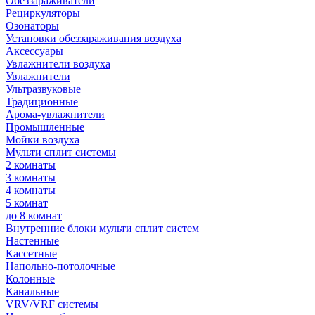
Обеззараживатели
Рециркуляторы
Озонаторы
Установки обеззараживания воздуха
Аксессуары
Увлажнители воздуха
Увлажнители
Ультразвуковые
Традиционные
Арома-увлажнители
Промышленные
Мойки воздуха
Мульти сплит системы
2 комнаты
3 комнаты
4 комнаты
5 комнат
до 8 комнат
Внутренние блоки мульти сплит систем
Настенные
Кассетные
Напольно-потолочные
Колонные
Канальные
VRV/VRF системы