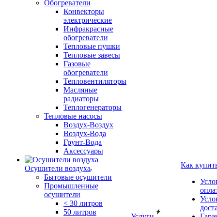
Обогреватели
Конвекторы
электрические
Инфракрасные
обогреватели
Тепловые пушки
Тепловые завесы
Газовые
обогреватели
Тепловентиляторы
Масляные
радиаторы
Теплогенераторы
Тепловые насосы
Воздух-Воздух
Воздух-Вода
Грунт-Вода
Аксессуары
Как купит
Осушители воздуха
Бытовые осушители
Усло
Промышленные
опла
осушители
Усло
< 30 литров
дост
50 литров
Услуги
Гара