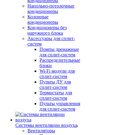
кондиционеры
Напольно-потолочные
кондиционеры
Колонные
кондиционеры
Кондиционеры без
наружного блока
Аксессуары для сплит-
систем
Помпы дренажные
для сплит-систем
Распределительные
блоки
Wi-Fi модули для
сплит-систем
Пульты ДУ для
сплит-систем
Термостаты для
сплит-систем
Пульты управления
для сплит-систем
Системы вентиляции воздуха
Вентиляторы