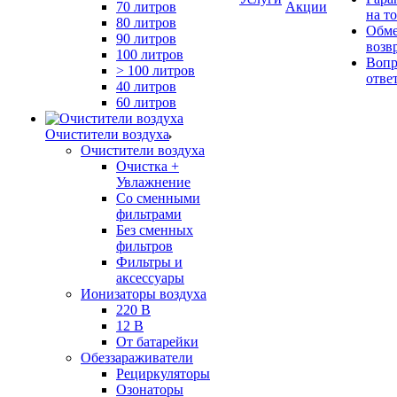
70 литров
Акции
на т
80 литров
Обме
90 литров
возв
100 литров
Вопр
> 100 литров
отве
40 литров
60 литров
Очистители воздуха
Очистители воздуха
Очистка +
Увлажнение
Cо сменными
фильтрами
Без сменных
фильтров
Фильтры и
аксессуары
Ионизаторы воздуха
220 В
12 В
От батарейки
Обеззараживатели
Рециркуляторы
Озонаторы