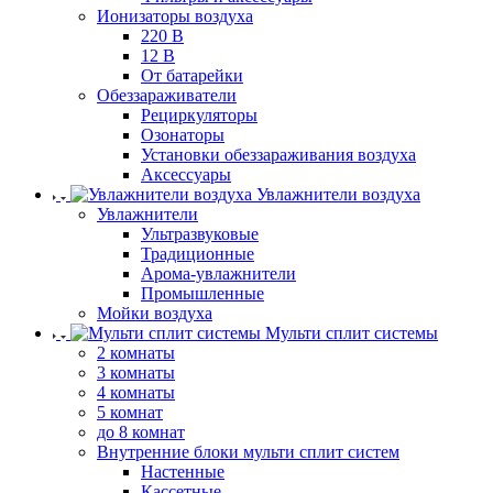
Ионизаторы воздуха
220 В
12 В
От батарейки
Обеззараживатели
Рециркуляторы
Озонаторы
Установки обеззараживания воздуха
Аксессуары
Увлажнители воздуха
Увлажнители
Ультразвуковые
Традиционные
Арома-увлажнители
Промышленные
Мойки воздуха
Мульти сплит системы
2 комнаты
3 комнаты
4 комнаты
5 комнат
до 8 комнат
Внутренние блоки мульти сплит систем
Настенные
Кассетные