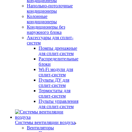
кондиционеры
Напольно-потолочные
кондиционеры
Колонные
кондиционеры
Кондиционеры без
наружного блока
Аксессуары для сплит-
систем
Помпы дренажные
для сплит-систем
Распределительные
блоки
Wi-Fi модули для
сплит-систем
Пульты ДУ для
сплит-систем
Термостаты для
сплит-систем
Пульты управления
для сплит-систем
Системы вентиляции воздуха
Вентиляторы