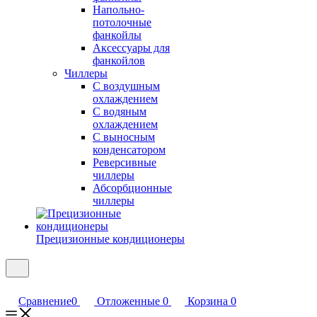
Напольно-
потолочные
фанкойлы
Аксессуары для
фанкойлов
Чиллеры
С воздушным
охлаждением
С водяным
охлаждением
С выносным
конденсатором
Реверсивные
чиллеры
Абсорбционные
чиллеры
Прецизионные кондиционеры
Сравнение
0
Отложенные
0
Корзина
0