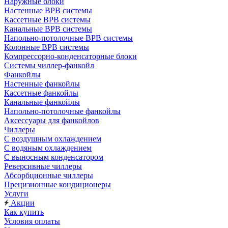
Наружные блоки
Настенные ВРВ системы
Кассетные ВРВ системы
Канальные ВРВ системы
Напольно-потолочные ВРВ системы
Колонные ВРВ системы
Компрессорно-конденсаторные блоки
Системы чиллер-фанкойл
Фанкойлы
Настенные фанкойлы
Кассетные фанкойлы
Канальные фанкойлы
Напольно-потолочные фанкойлы
Аксессуары для фанкойлов
Чиллеры
С воздушным охлаждением
С водяным охлаждением
С выносным конденсатором
Реверсивные чиллеры
Абсорбционные чиллеры
Прецизионные кондиционеры
Услуги
Акции
Как купить
Условия оплаты