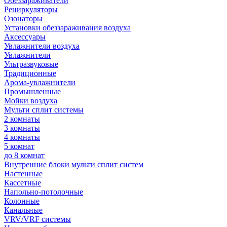
Обеззараживатели
Рециркуляторы
Озонаторы
Установки обеззараживания воздуха
Аксессуары
Увлажнители воздуха
Увлажнители
Ультразвуковые
Традиционные
Арома-увлажнители
Промышленные
Мойки воздуха
Мульти сплит системы
2 комнаты
3 комнаты
4 комнаты
5 комнат
до 8 комнат
Внутренние блоки мульти сплит систем
Настенные
Кассетные
Напольно-потолочные
Колонные
Канальные
VRV/VRF системы