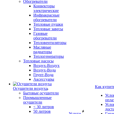
Обогреватели
Конвекторы
электрические
Инфракрасные
обогреватели
Тепловые пушки
Тепловые завесы
Газовые
обогреватели
Тепловентиляторы
Масляные
радиаторы
Теплогенераторы
Тепловые насосы
Воздух-Воздух
Воздух-Вода
Грунт-Вода
Аксессуары
Как купит
Осушители воздуха
Бытовые осушители
Усло
Промышленные
опла
осушители
Усло
< 30 литров
дост
50 литров
Услуги
Гара