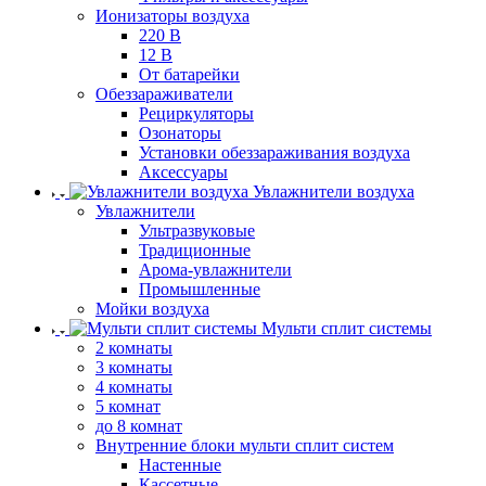
Ионизаторы воздуха
220 В
12 В
От батарейки
Обеззараживатели
Рециркуляторы
Озонаторы
Установки обеззараживания воздуха
Аксессуары
Увлажнители воздуха
Увлажнители
Ультразвуковые
Традиционные
Арома-увлажнители
Промышленные
Мойки воздуха
Мульти сплит системы
2 комнаты
3 комнаты
4 комнаты
5 комнат
до 8 комнат
Внутренние блоки мульти сплит систем
Настенные
Кассетные