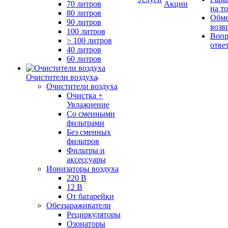
70 литров
Акции
на т
80 литров
Обме
90 литров
возв
100 литров
Вопр
> 100 литров
отве
40 литров
60 литров
Очистители воздуха
Очистители воздуха
Очистка +
Увлажнение
Cо сменными
фильтрами
Без сменных
фильтров
Фильтры и
аксессуары
Ионизаторы воздуха
220 В
12 В
От батарейки
Обеззараживатели
Рециркуляторы
Озонаторы