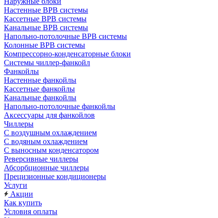
Наружные блоки
Настенные ВРВ системы
Кассетные ВРВ системы
Канальные ВРВ системы
Напольно-потолочные ВРВ системы
Колонные ВРВ системы
Компрессорно-конденсаторные блоки
Системы чиллер-фанкойл
Фанкойлы
Настенные фанкойлы
Кассетные фанкойлы
Канальные фанкойлы
Напольно-потолочные фанкойлы
Аксессуары для фанкойлов
Чиллеры
С воздушным охлаждением
С водяным охлаждением
С выносным конденсатором
Реверсивные чиллеры
Абсорбционные чиллеры
Прецизионные кондиционеры
Услуги
Акции
Как купить
Условия оплаты