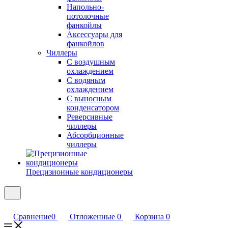
Напольно-
потолочные
фанкойлы
Аксессуары для
фанкойлов
Чиллеры
С воздушным
охлаждением
С водяным
охлаждением
С выносным
конденсатором
Реверсивные
чиллеры
Абсорбционные
чиллеры
Прецизионные кондиционеры
Сравнение
0
Отложенные
0
Корзина
0