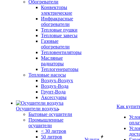
Обогреватели
Конвекторы
электрические
Инфракрасные
обогреватели
Тепловые пушки
Тепловые завесы
Газовые
обогреватели
Тепловентиляторы
Масляные
радиаторы
Теплогенераторы
Тепловые насосы
Воздух-Воздух
Воздух-Вода
Грунт-Вода
Аксессуары
Как купит
Осушители воздуха
Бытовые осушители
Усло
Промышленные
опла
осушители
Усло
< 30 литров
дост
50 литров
Услуги
Гара