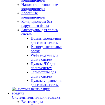
кондиционеры
Напольно-потолочные
кондиционеры
Колонные
кондиционеры
Кондиционеры без
наружного блока
Аксессуары для сплит-
систем
Помпы дренажные
для сплит-систем
Распределительные
блоки
Wi-Fi модули для
сплит-систем
Пульты ДУ для
сплит-систем
Термостаты для
сплит-систем
Пульты управления
для сплит-систем
Системы вентиляции воздуха
Вентиляторы