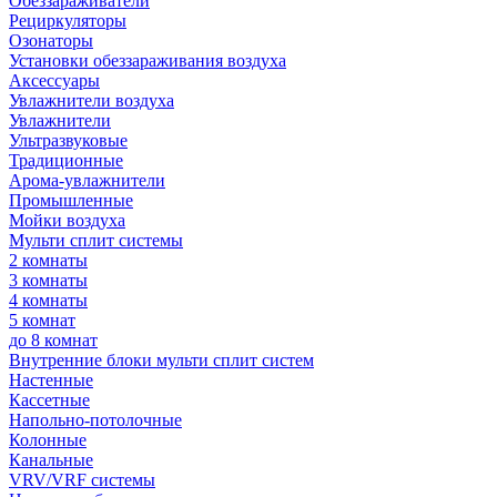
Обеззараживатели
Рециркуляторы
Озонаторы
Установки обеззараживания воздуха
Аксессуары
Увлажнители воздуха
Увлажнители
Ультразвуковые
Традиционные
Арома-увлажнители
Промышленные
Мойки воздуха
Мульти сплит системы
2 комнаты
3 комнаты
4 комнаты
5 комнат
до 8 комнат
Внутренние блоки мульти сплит систем
Настенные
Кассетные
Напольно-потолочные
Колонные
Канальные
VRV/VRF системы