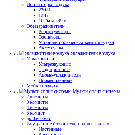
Ионизаторы воздуха
220 В
12 В
От батарейки
Обеззараживатели
Рециркуляторы
Озонаторы
Установки обеззараживания воздуха
Аксессуары
Увлажнители воздуха
Увлажнители
Ультразвуковые
Традиционные
Арома-увлажнители
Промышленные
Мойки воздуха
Мульти сплит системы
2 комнаты
3 комнаты
4 комнаты
5 комнат
до 8 комнат
Внутренние блоки мульти сплит систем
Настенные
Кассетные