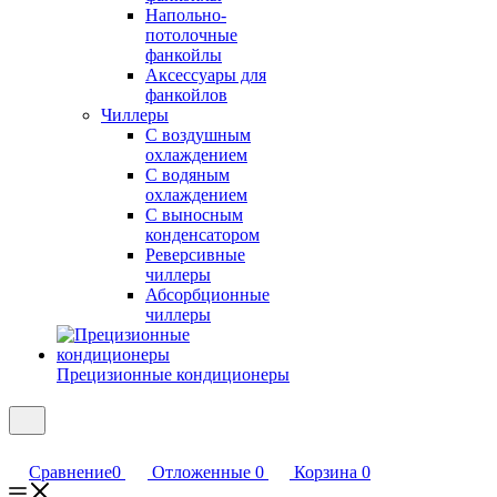
Напольно-
потолочные
фанкойлы
Аксессуары для
фанкойлов
Чиллеры
С воздушным
охлаждением
С водяным
охлаждением
С выносным
конденсатором
Реверсивные
чиллеры
Абсорбционные
чиллеры
Прецизионные кондиционеры
Сравнение
0
Отложенные
0
Корзина
0