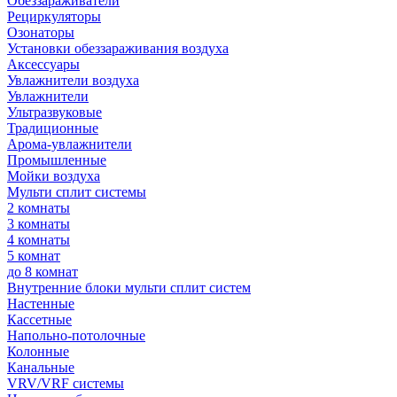
Обеззараживатели
Рециркуляторы
Озонаторы
Установки обеззараживания воздуха
Аксессуары
Увлажнители воздуха
Увлажнители
Ультразвуковые
Традиционные
Арома-увлажнители
Промышленные
Мойки воздуха
Мульти сплит системы
2 комнаты
3 комнаты
4 комнаты
5 комнат
до 8 комнат
Внутренние блоки мульти сплит систем
Настенные
Кассетные
Напольно-потолочные
Колонные
Канальные
VRV/VRF системы