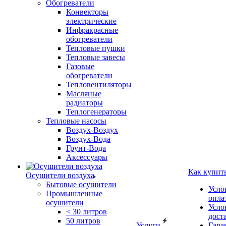
Обогреватели
Конвекторы
электрические
Инфракрасные
обогреватели
Тепловые пушки
Тепловые завесы
Газовые
обогреватели
Тепловентиляторы
Масляные
радиаторы
Теплогенераторы
Тепловые насосы
Воздух-Воздух
Воздух-Вода
Грунт-Вода
Аксессуары
Как купит
Осушители воздуха
Бытовые осушители
Усло
Промышленные
опла
осушители
Усло
< 30 литров
дост
50 литров
Услуги
Гара