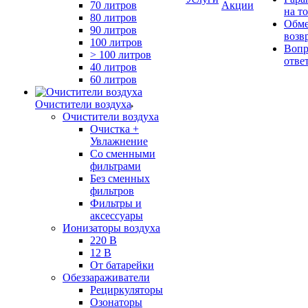
70 литров
Акции
на т
80 литров
Обме
90 литров
возв
100 литров
Вопр
> 100 литров
отве
40 литров
60 литров
Очистители воздуха
Очистители воздуха
Очистка +
Увлажнение
Cо сменными
фильтрами
Без сменных
фильтров
Фильтры и
аксессуары
Ионизаторы воздуха
220 В
12 В
От батарейки
Обеззараживатели
Рециркуляторы
Озонаторы