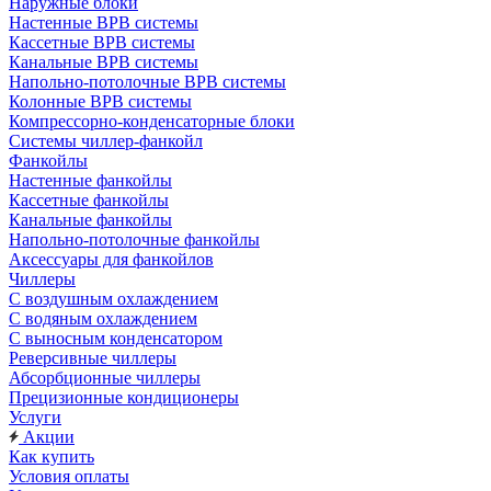
Наружные блоки
Настенные ВРВ системы
Кассетные ВРВ системы
Канальные ВРВ системы
Напольно-потолочные ВРВ системы
Колонные ВРВ системы
Компрессорно-конденсаторные блоки
Системы чиллер-фанкойл
Фанкойлы
Настенные фанкойлы
Кассетные фанкойлы
Канальные фанкойлы
Напольно-потолочные фанкойлы
Аксессуары для фанкойлов
Чиллеры
С воздушным охлаждением
С водяным охлаждением
С выносным конденсатором
Реверсивные чиллеры
Абсорбционные чиллеры
Прецизионные кондиционеры
Услуги
Акции
Как купить
Условия оплаты