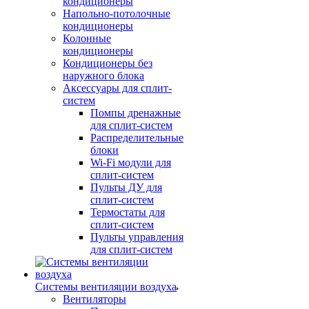
кондиционеры
Напольно-потолочные
кондиционеры
Колонные
кондиционеры
Кондиционеры без
наружного блока
Аксессуары для сплит-
систем
Помпы дренажные
для сплит-систем
Распределительные
блоки
Wi-Fi модули для
сплит-систем
Пульты ДУ для
сплит-систем
Термостаты для
сплит-систем
Пульты управления
для сплит-систем
Системы вентиляции воздуха
Вентиляторы