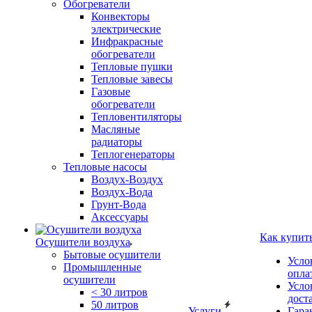
Обогреватели
Конвекторы
электрические
Инфракрасные
обогреватели
Тепловые пушки
Тепловые завесы
Газовые
обогреватели
Тепловентиляторы
Масляные
радиаторы
Теплогенераторы
Тепловые насосы
Воздух-Воздух
Воздух-Вода
Грунт-Вода
Аксессуары
Как купит
Осушители воздуха
Бытовые осушители
Усло
Промышленные
опла
осушители
Усло
< 30 литров
дост
50 литров
Услуги
Гара