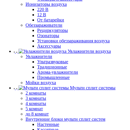
Ионизаторы воздуха
220 В
12 В
От батарейки
Обеззараживатели
Рециркуляторы
Озонаторы
Установки обеззараживания воздуха
Аксессуары
Увлажнители воздуха
Увлажнители
Ультразвуковые
Традиционные
Арома-увлажнители
Промышленные
Мойки воздуха
Мульти сплит системы
2 комнаты
3 комнаты
4 комнаты
5 комнат
до 8 комнат
Внутренние блоки мульти сплит систем
Настенные
Кассетные