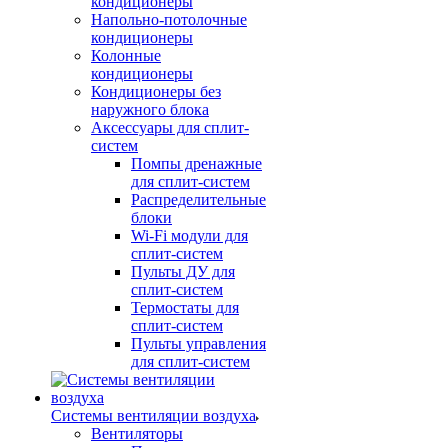
кондиционеры
Напольно-потолочные
кондиционеры
Колонные
кондиционеры
Кондиционеры без
наружного блока
Аксессуары для сплит-
систем
Помпы дренажные
для сплит-систем
Распределительные
блоки
Wi-Fi модули для
сплит-систем
Пульты ДУ для
сплит-систем
Термостаты для
сплит-систем
Пульты управления
для сплит-систем
Системы вентиляции воздуха
Вентиляторы