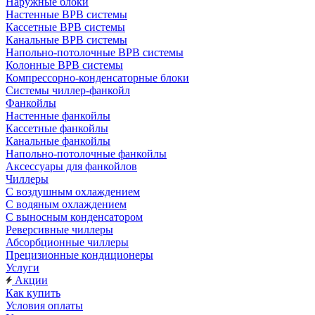
Наружные блоки
Настенные ВРВ системы
Кассетные ВРВ системы
Канальные ВРВ системы
Напольно-потолочные ВРВ системы
Колонные ВРВ системы
Компрессорно-конденсаторные блоки
Системы чиллер-фанкойл
Фанкойлы
Настенные фанкойлы
Кассетные фанкойлы
Канальные фанкойлы
Напольно-потолочные фанкойлы
Аксессуары для фанкойлов
Чиллеры
С воздушным охлаждением
С водяным охлаждением
С выносным конденсатором
Реверсивные чиллеры
Абсорбционные чиллеры
Прецизионные кондиционеры
Услуги
Акции
Как купить
Условия оплаты