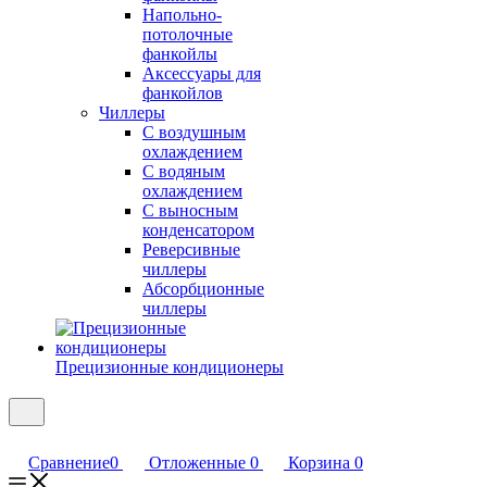
Напольно-
потолочные
фанкойлы
Аксессуары для
фанкойлов
Чиллеры
С воздушным
охлаждением
С водяным
охлаждением
С выносным
конденсатором
Реверсивные
чиллеры
Абсорбционные
чиллеры
Прецизионные кондиционеры
Сравнение
0
Отложенные
0
Корзина
0