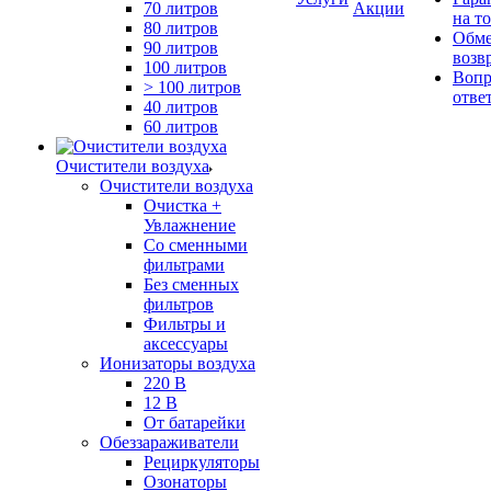
70 литров
Акции
на т
80 литров
Обме
90 литров
возв
100 литров
Вопр
> 100 литров
отве
40 литров
60 литров
Очистители воздуха
Очистители воздуха
Очистка +
Увлажнение
Cо сменными
фильтрами
Без сменных
фильтров
Фильтры и
аксессуары
Ионизаторы воздуха
220 В
12 В
От батарейки
Обеззараживатели
Рециркуляторы
Озонаторы