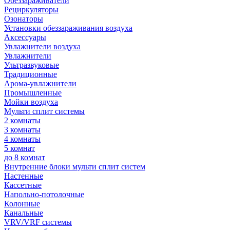
Обеззараживатели
Рециркуляторы
Озонаторы
Установки обеззараживания воздуха
Аксессуары
Увлажнители воздуха
Увлажнители
Ультразвуковые
Традиционные
Арома-увлажнители
Промышленные
Мойки воздуха
Мульти сплит системы
2 комнаты
3 комнаты
4 комнаты
5 комнат
до 8 комнат
Внутренние блоки мульти сплит систем
Настенные
Кассетные
Напольно-потолочные
Колонные
Канальные
VRV/VRF системы