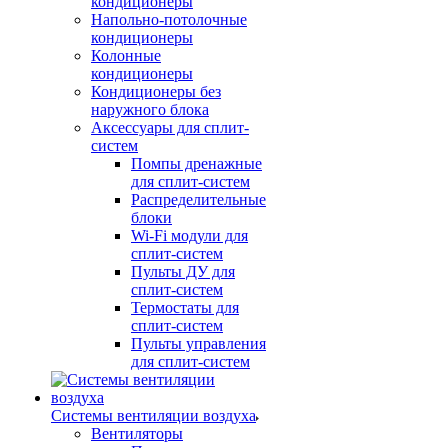
кондиционеры
Напольно-потолочные
кондиционеры
Колонные
кондиционеры
Кондиционеры без
наружного блока
Аксессуары для сплит-
систем
Помпы дренажные
для сплит-систем
Распределительные
блоки
Wi-Fi модули для
сплит-систем
Пульты ДУ для
сплит-систем
Термостаты для
сплит-систем
Пульты управления
для сплит-систем
Системы вентиляции воздуха
Вентиляторы