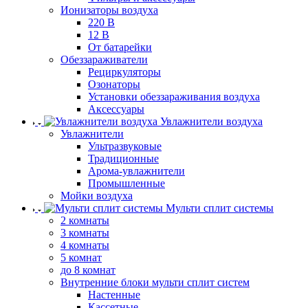
Ионизаторы воздуха
220 В
12 В
От батарейки
Обеззараживатели
Рециркуляторы
Озонаторы
Установки обеззараживания воздуха
Аксессуары
Увлажнители воздуха
Увлажнители
Ультразвуковые
Традиционные
Арома-увлажнители
Промышленные
Мойки воздуха
Мульти сплит системы
2 комнаты
3 комнаты
4 комнаты
5 комнат
до 8 комнат
Внутренние блоки мульти сплит систем
Настенные
Кассетные