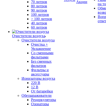
70 литров
Акции
на т
80 литров
Обме
90 литров
возв
100 литров
Вопр
> 100 литров
отве
40 литров
60 литров
Очистители воздуха
Очистители воздуха
Очистка +
Увлажнение
Cо сменными
фильтрами
Без сменных
фильтров
Фильтры и
аксессуары
Ионизаторы воздуха
220 В
12 В
От батарейки
Обеззараживатели
Рециркуляторы
Озонаторы