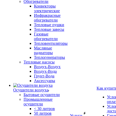
Обогреватели
Конвекторы
электрические
Инфракрасные
обогреватели
Тепловые пушки
Тепловые завесы
Газовые
обогреватели
Тепловентиляторы
Масляные
радиаторы
Теплогенераторы
Тепловые насосы
Воздух-Воздух
Воздух-Вода
Грунт-Вода
Аксессуары
Как купит
Осушители воздуха
Бытовые осушители
Усло
Промышленные
опла
осушители
Усло
< 30 литров
дост
50 литров
Услуги
Гара