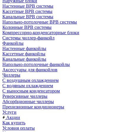
Наружные блоки
Настенные ВРВ системы
Кассетные ВРВ системы
Канальные ВРВ системы
Напольно-потолочные ВРВ системы
Колонные ВРВ системы
Компрессорно-конденсаторные блоки
Системы чиллер-фанкойл
Фанкойлы
Настенные фанкойлы
Кассетные фанкойлы
Канальные фанкойлы
Напольно-потолочные фанкойлы
Аксессуары для фанкойлов
Чиллеры
С воздушным охлаждением
С водяным охлаждением
С выносным конденсатором
Реверсивные чиллеры
Абсорбционные чиллеры
Прецизионные кондиционеры
Услуги
Акции
Как купить
Условия оплаты