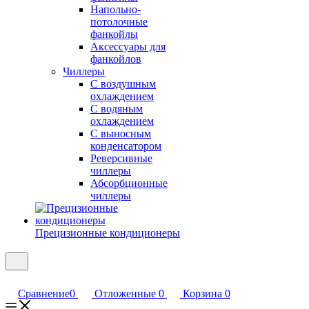
Напольно-
потолочные
фанкойлы
Аксессуары для
фанкойлов
Чиллеры
С воздушным
охлаждением
С водяным
охлаждением
С выносным
конденсатором
Реверсивные
чиллеры
Абсорбционные
чиллеры
Прецизионные кондиционеры
Сравнение
0
Отложенные
0
Корзина
0