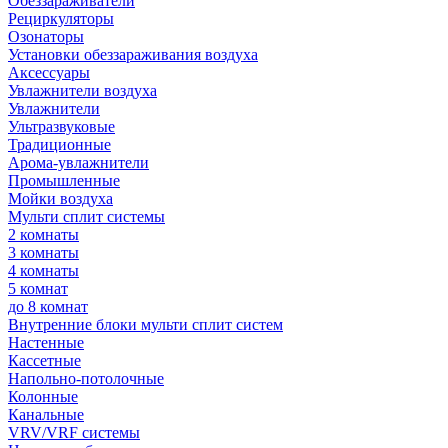
Обеззараживатели
Рециркуляторы
Озонаторы
Установки обеззараживания воздуха
Аксессуары
Увлажнители воздуха
Увлажнители
Ультразвуковые
Традиционные
Арома-увлажнители
Промышленные
Мойки воздуха
Мульти сплит системы
2 комнаты
3 комнаты
4 комнаты
5 комнат
до 8 комнат
Внутренние блоки мульти сплит систем
Настенные
Кассетные
Напольно-потолочные
Колонные
Канальные
VRV/VRF системы