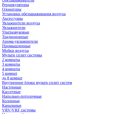
Обеззараживатели
Рециркуляторы
Озонаторы
Установки обеззараживания воздуха
Аксессуары
Увлажнители воздуха
Увлажнители
Ультразвуковые
Традиционные
Арома-увлажнители
Промышленные
Мойки воздуха
Мульти сплит системы
2 комнаты
3 комнаты
4 комнаты
5 комнат
до 8 комнат
Внутренние блоки мульти сплит систем
Настенные
Кассетные
Напольно-потолочные
Колонные
Канальные
VRV/VRF системы