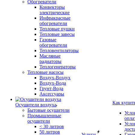
Обогреватели
Конвекторы
электрические
Инфракрасные
обогреватели
Тепловые пушки
Тепловые завесы
Газовые
обогреватели
Тепловентиляторы
Масляные
радиаторы
Теплогенераторы
Тепловые насосы
Воздух-Воздух
Воздух-Вода
Грунт-Вода
Аксессуары
Как купит
Осушители воздуха
Бытовые осушители
Усло
Промышленные
опла
осушители
Усло
< 30 литров
дост
50 литров
Услуги
Гара