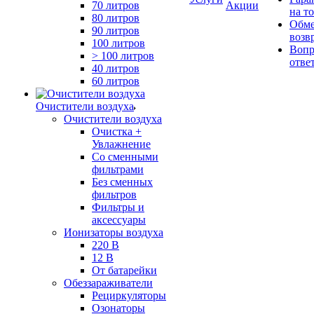
70 литров
Акции
на т
80 литров
Обме
90 литров
возв
100 литров
Вопр
> 100 литров
отве
40 литров
60 литров
Очистители воздуха
Очистители воздуха
Очистка +
Увлажнение
Cо сменными
фильтрами
Без сменных
фильтров
Фильтры и
аксессуары
Ионизаторы воздуха
220 В
12 В
От батарейки
Обеззараживатели
Рециркуляторы
Озонаторы