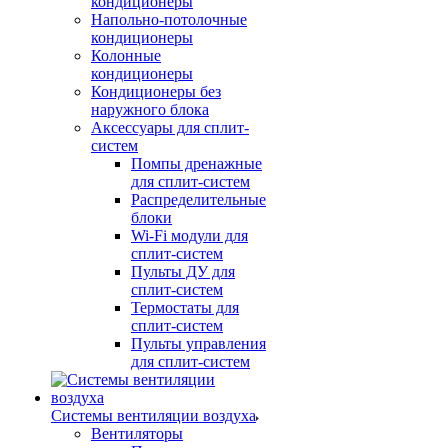
кондиционеры
Напольно-потолочные
кондиционеры
Колонные
кондиционеры
Кондиционеры без
наружного блока
Аксессуары для сплит-
систем
Помпы дренажные
для сплит-систем
Распределительные
блоки
Wi-Fi модули для
сплит-систем
Пульты ДУ для
сплит-систем
Термостаты для
сплит-систем
Пульты управления
для сплит-систем
Системы вентиляции воздуха
Вентиляторы