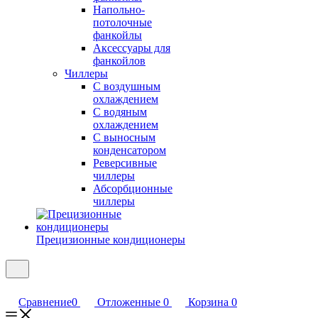
Напольно-
потолочные
фанкойлы
Аксессуары для
фанкойлов
Чиллеры
С воздушным
охлаждением
С водяным
охлаждением
С выносным
конденсатором
Реверсивные
чиллеры
Абсорбционные
чиллеры
Прецизионные кондиционеры
Сравнение
0
Отложенные
0
Корзина
0