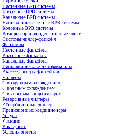
Наружные блоки
Настенные ВРВ системы
Кассетные ВРВ системы
Канальные ВРВ системы
Напольно-потолочные ВРВ системы
Колонные ВРВ системы
Компрессорно-конденсаторные блоки
Системы чиллер-фанкойл
Фанкойлы
Настенные фанкойлы
Кассетные фанкойлы
Канальные фанкойлы
Напольно-потолочные фанкойлы
Аксессуары для фанкойлов
Чиллеры
С воздушным охлаждением
С водяным охлаждением
С выносным конденсатором
Реверсивные чиллеры
Абсорбционные чиллеры
Прецизионные кондиционеры
Услуги
Акции
Как купить
Условия оплаты