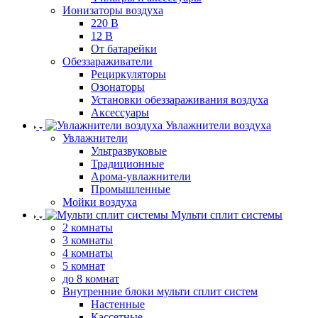
Ионизаторы воздуха
220 В
12 В
От батарейки
Обеззараживатели
Рециркуляторы
Озонаторы
Установки обеззараживания воздуха
Аксессуары
Увлажнители воздуха
Увлажнители
Ультразвуковые
Традиционные
Арома-увлажнители
Промышленные
Мойки воздуха
Мульти сплит системы
2 комнаты
3 комнаты
4 комнаты
5 комнат
до 8 комнат
Внутренние блоки мульти сплит систем
Настенные
Кассетные