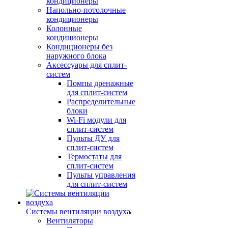
кондиционеры
Напольно-потолочные
кондиционеры
Колонные
кондиционеры
Кондиционеры без
наружного блока
Аксессуары для сплит-
систем
Помпы дренажные
для сплит-систем
Распределительные
блоки
Wi-Fi модули для
сплит-систем
Пульты ДУ для
сплит-систем
Термостаты для
сплит-систем
Пульты управления
для сплит-систем
Системы вентиляции воздуха
Вентиляторы