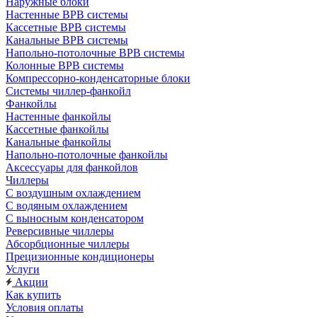
Наружные блоки
Настенные ВРВ системы
Кассетные ВРВ системы
Канальные ВРВ системы
Напольно-потолочные ВРВ системы
Колонные ВРВ системы
Компрессорно-конденсаторные блоки
Системы чиллер-фанкойл
Фанкойлы
Настенные фанкойлы
Кассетные фанкойлы
Канальные фанкойлы
Напольно-потолочные фанкойлы
Аксессуары для фанкойлов
Чиллеры
С воздушным охлаждением
С водяным охлаждением
С выносным конденсатором
Реверсивные чиллеры
Абсорбционные чиллеры
Прецизионные кондиционеры
Услуги
Акции
Как купить
Условия оплаты