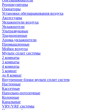
Обеззараживатели
Рециркуляторы
Озонаторы
Установки обеззараживания воздуха
Аксессуары
Увлажнители воздуха
Увлажнители
Ультразвуковые
Традиционные
Арома-увлажнители
Промышленные
Мойки воздуха
Мульти сплит системы
2 комнаты
3 комнаты
4 комнаты
5 комнат
до 8 комнат
Внутренние блоки мульти сплит систем
Настенные
Кассетные
Напольно-потолочные
Колонные
Канальные
VRV/VRF системы