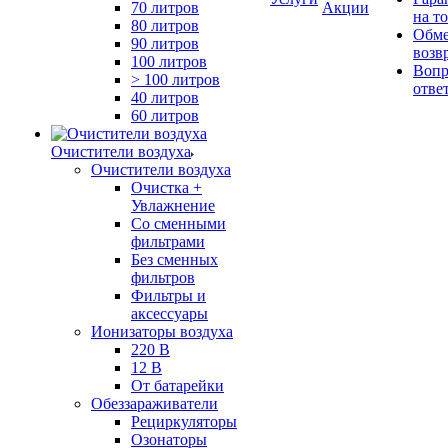
70 литров
Акции
на т
80 литров
Обме
90 литров
возв
100 литров
Вопр
> 100 литров
отве
40 литров
60 литров
Очистители воздуха
Очистители воздуха
Очистка +
Увлажнение
Cо сменными
фильтрами
Без сменных
фильтров
Фильтры и
аксессуары
Ионизаторы воздуха
220 В
12 В
От батарейки
Обеззараживатели
Рециркуляторы
Озонаторы