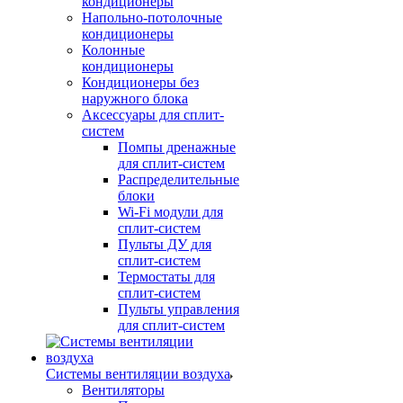
кондиционеры
Напольно-потолочные
кондиционеры
Колонные
кондиционеры
Кондиционеры без
наружного блока
Аксессуары для сплит-
систем
Помпы дренажные
для сплит-систем
Распределительные
блоки
Wi-Fi модули для
сплит-систем
Пульты ДУ для
сплит-систем
Термостаты для
сплит-систем
Пульты управления
для сплит-систем
Системы вентиляции воздуха
Вентиляторы