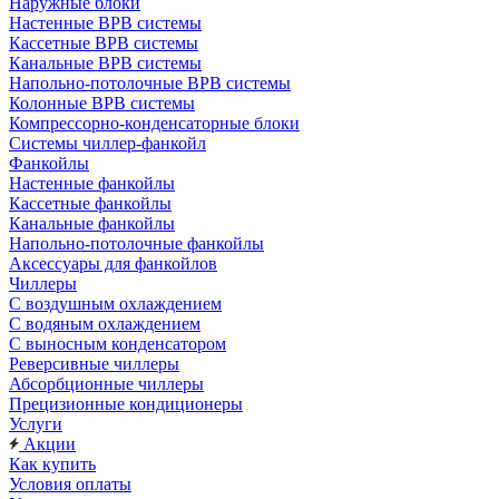
Наружные блоки
Настенные ВРВ системы
Кассетные ВРВ системы
Канальные ВРВ системы
Напольно-потолочные ВРВ системы
Колонные ВРВ системы
Компрессорно-конденсаторные блоки
Системы чиллер-фанкойл
Фанкойлы
Настенные фанкойлы
Кассетные фанкойлы
Канальные фанкойлы
Напольно-потолочные фанкойлы
Аксессуары для фанкойлов
Чиллеры
С воздушным охлаждением
С водяным охлаждением
С выносным конденсатором
Реверсивные чиллеры
Абсорбционные чиллеры
Прецизионные кондиционеры
Услуги
Акции
Как купить
Условия оплаты