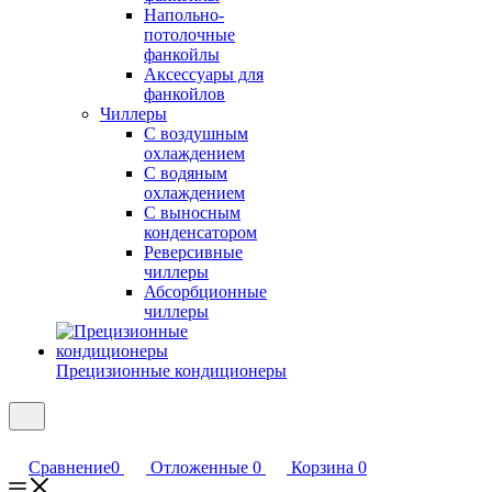
Напольно-
потолочные
фанкойлы
Аксессуары для
фанкойлов
Чиллеры
С воздушным
охлаждением
С водяным
охлаждением
С выносным
конденсатором
Реверсивные
чиллеры
Абсорбционные
чиллеры
Прецизионные кондиционеры
Сравнение
0
Отложенные
0
Корзина
0