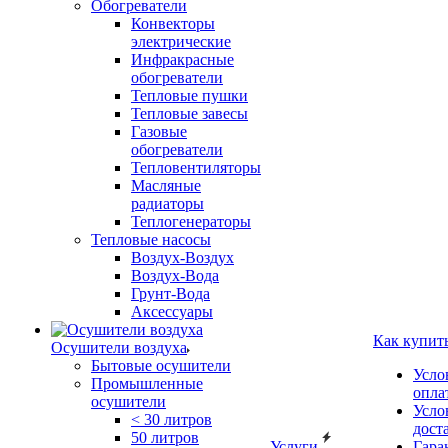
Обогреватели
Конвекторы
электрические
Инфракрасные
обогреватели
Тепловые пушки
Тепловые завесы
Газовые
обогреватели
Тепловентиляторы
Масляные
радиаторы
Теплогенераторы
Тепловые насосы
Воздух-Воздух
Воздух-Вода
Грунт-Вода
Аксессуары
Как купит
Осушители воздуха
Бытовые осушители
Усло
Промышленные
опла
осушители
Усло
< 30 литров
дост
50 литров
Услуги
Гара