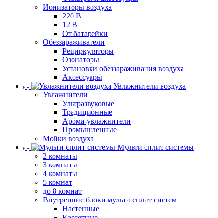
Ионизаторы воздуха
220 В
12 В
От батарейки
Обеззараживатели
Рециркуляторы
Озонаторы
Установки обеззараживания воздуха
Аксессуары
Увлажнители воздуха
Увлажнители
Ультразвуковые
Традиционные
Арома-увлажнители
Промышленные
Мойки воздуха
Мульти сплит системы
2 комнаты
3 комнаты
4 комнаты
5 комнат
до 8 комнат
Внутренние блоки мульти сплит систем
Настенные
Кассетные