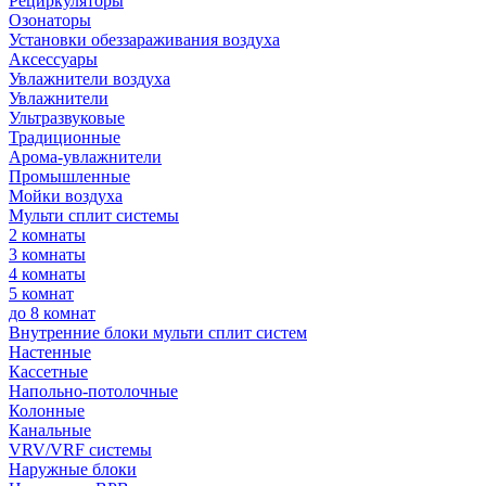
Рециркуляторы
Озонаторы
Установки обеззараживания воздуха
Аксессуары
Увлажнители воздуха
Увлажнители
Ультразвуковые
Традиционные
Арома-увлажнители
Промышленные
Мойки воздуха
Мульти сплит системы
2 комнаты
3 комнаты
4 комнаты
5 комнат
до 8 комнат
Внутренние блоки мульти сплит систем
Настенные
Кассетные
Напольно-потолочные
Колонные
Канальные
VRV/VRF системы
Наружные блоки