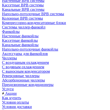
Настенные ВРВ системы
Кассетные ВРВ системы
Канальные ВРВ системы
Напольно-потолочные ВРВ системы
Колонные ВРВ системы
Компрессорно-конденсаторные блоки
Системы чиллер-фанкойл
Фанкойлы
Настенные фанкойлы
Кассетные фанкойлы
Канальные фанкойлы
Напольно-потолочные фанкойлы
Аксессуары для фанкойлов
Чиллеры
С воздушным охлаждением
С водяным охлаждением
С выносным конденсатором
Реверсивные чиллеры
Абсорбционные чиллеры
Прецизионные кондиционеры
Услуги
Акции
Как купить
Условия оплаты
Условия доставки