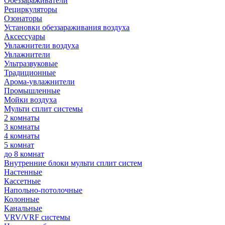
Обеззараживатели
Рециркуляторы
Озонаторы
Установки обеззараживания воздуха
Аксессуары
Увлажнители воздуха
Увлажнители
Ультразвуковые
Традиционные
Арома-увлажнители
Промышленные
Мойки воздуха
Мульти сплит системы
2 комнаты
3 комнаты
4 комнаты
5 комнат
до 8 комнат
Внутренние блоки мульти сплит систем
Настенные
Кассетные
Напольно-потолочные
Колонные
Канальные
VRV/VRF системы