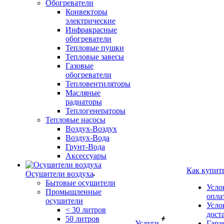
Обогреватели
Конвекторы
электрические
Инфракрасные
обогреватели
Тепловые пушки
Тепловые завесы
Газовые
обогреватели
Тепловентиляторы
Масляные
радиаторы
Теплогенераторы
Тепловые насосы
Воздух-Воздух
Воздух-Вода
Грунт-Вода
Аксессуары
Как купит
Осушители воздуха
Бытовые осушители
Усло
Промышленные
опла
осушители
Усло
< 30 литров
дост
50 литров
Услуги
Гара