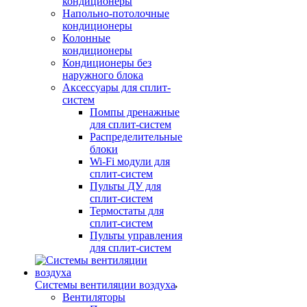
кондиционеры
Напольно-потолочные
кондиционеры
Колонные
кондиционеры
Кондиционеры без
наружного блока
Аксессуары для сплит-
систем
Помпы дренажные
для сплит-систем
Распределительные
блоки
Wi-Fi модули для
сплит-систем
Пульты ДУ для
сплит-систем
Термостаты для
сплит-систем
Пульты управления
для сплит-систем
Системы вентиляции воздуха
Вентиляторы