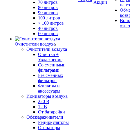
70 литров
Акции
на т
80 литров
Обме
90 литров
возв
100 литров
Вопр
> 100 литров
отве
40 литров
60 литров
Очистители воздуха
Очистители воздуха
Очистка +
Увлажнение
Cо сменными
фильтрами
Без сменных
фильтров
Фильтры и
аксессуары
Ионизаторы воздуха
220 В
12 В
От батарейки
Обеззараживатели
Рециркуляторы
Озонаторы