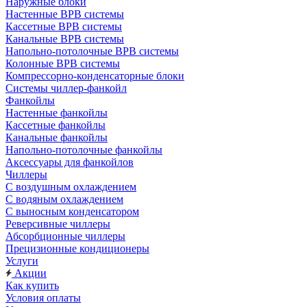
Наружные блоки
Настенные ВРВ системы
Кассетные ВРВ системы
Канальные ВРВ системы
Напольно-потолочные ВРВ системы
Колонные ВРВ системы
Компрессорно-конденсаторные блоки
Системы чиллер-фанкойл
Фанкойлы
Настенные фанкойлы
Кассетные фанкойлы
Канальные фанкойлы
Напольно-потолочные фанкойлы
Аксессуары для фанкойлов
Чиллеры
С воздушным охлаждением
С водяным охлаждением
С выносным конденсатором
Реверсивные чиллеры
Абсорбционные чиллеры
Прецизионные кондиционеры
Услуги
Акции
Как купить
Условия оплаты