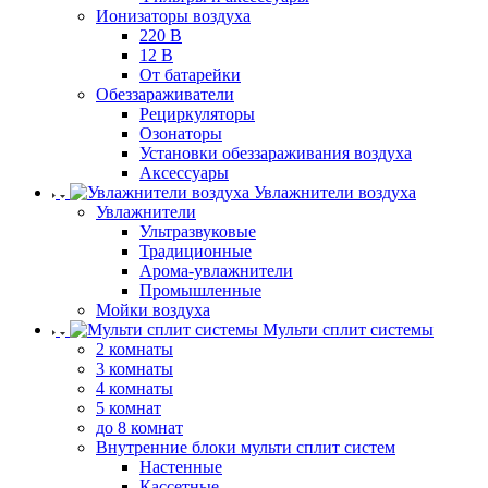
Ионизаторы воздуха
220 В
12 В
От батарейки
Обеззараживатели
Рециркуляторы
Озонаторы
Установки обеззараживания воздуха
Аксессуары
Увлажнители воздуха
Увлажнители
Ультразвуковые
Традиционные
Арома-увлажнители
Промышленные
Мойки воздуха
Мульти сплит системы
2 комнаты
3 комнаты
4 комнаты
5 комнат
до 8 комнат
Внутренние блоки мульти сплит систем
Настенные
Кассетные