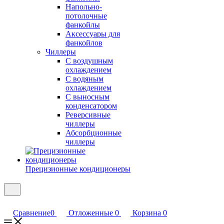
Напольно-
потолочные
фанкойлы
Аксессуары для
фанкойлов
Чиллеры
С воздушным
охлаждением
С водяным
охлаждением
С выносным
конденсатором
Реверсивные
чиллеры
Абсорбционные
чиллеры
Прецизионные кондиционеры
Сравнение
0
Отложенные
0
Корзина
0