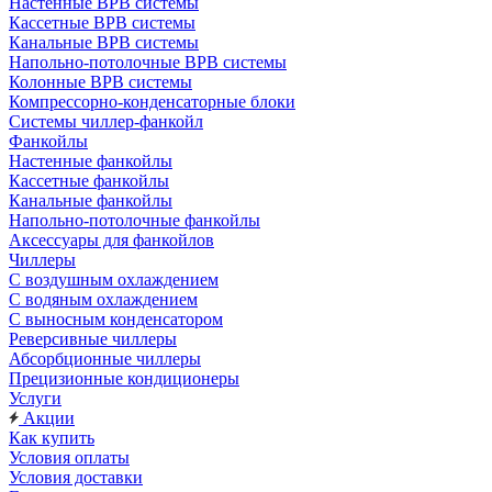
Настенные ВРВ системы
Кассетные ВРВ системы
Канальные ВРВ системы
Напольно-потолочные ВРВ системы
Колонные ВРВ системы
Компрессорно-конденсаторные блоки
Системы чиллер-фанкойл
Фанкойлы
Настенные фанкойлы
Кассетные фанкойлы
Канальные фанкойлы
Напольно-потолочные фанкойлы
Аксессуары для фанкойлов
Чиллеры
С воздушным охлаждением
С водяным охлаждением
С выносным конденсатором
Реверсивные чиллеры
Абсорбционные чиллеры
Прецизионные кондиционеры
Услуги
Акции
Как купить
Условия оплаты
Условия доставки