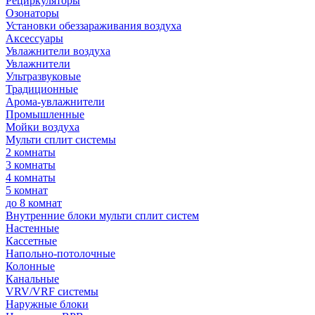
Рециркуляторы
Озонаторы
Установки обеззараживания воздуха
Аксессуары
Увлажнители воздуха
Увлажнители
Ультразвуковые
Традиционные
Арома-увлажнители
Промышленные
Мойки воздуха
Мульти сплит системы
2 комнаты
3 комнаты
4 комнаты
5 комнат
до 8 комнат
Внутренние блоки мульти сплит систем
Настенные
Кассетные
Напольно-потолочные
Колонные
Канальные
VRV/VRF системы
Наружные блоки