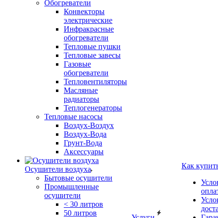
Обогреватели
Конвекторы
электрические
Инфракрасные
обогреватели
Тепловые пушки
Тепловые завесы
Газовые
обогреватели
Тепловентиляторы
Масляные
радиаторы
Теплогенераторы
Тепловые насосы
Воздух-Воздух
Воздух-Вода
Грунт-Вода
Аксессуары
Как купит
Осушители воздуха
Бытовые осушители
Усло
Промышленные
опла
осушители
Усло
< 30 литров
дост
50 литров
Услуги
Гара