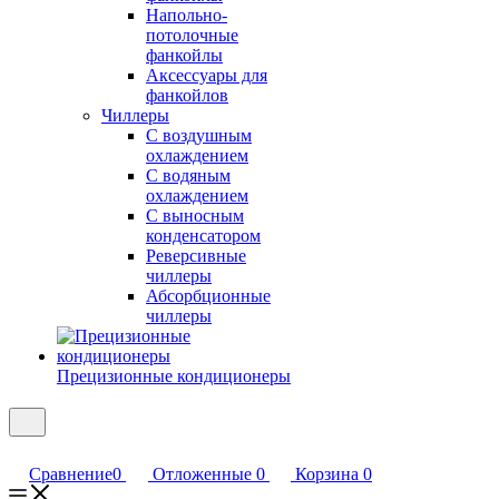
Напольно-
потолочные
фанкойлы
Аксессуары для
фанкойлов
Чиллеры
С воздушным
охлаждением
С водяным
охлаждением
С выносным
конденсатором
Реверсивные
чиллеры
Абсорбционные
чиллеры
Прецизионные кондиционеры
Сравнение
0
Отложенные
0
Корзина
0