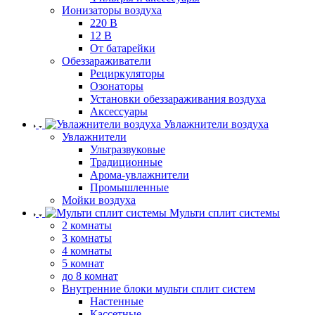
Ионизаторы воздуха
220 В
12 В
От батарейки
Обеззараживатели
Рециркуляторы
Озонаторы
Установки обеззараживания воздуха
Аксессуары
Увлажнители воздуха
Увлажнители
Ультразвуковые
Традиционные
Арома-увлажнители
Промышленные
Мойки воздуха
Мульти сплит системы
2 комнаты
3 комнаты
4 комнаты
5 комнат
до 8 комнат
Внутренние блоки мульти сплит систем
Настенные
Кассетные