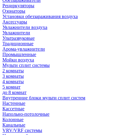
Обеззараживатели
Рециркуляторы
Озонаторы
Установки обеззараживания воздуха
Аксессуары
Увлажнители воздуха
Увлажнители
Ультразвуковые
Традиционные
Арома-увлажнители
Промышленные
Мойки воздуха
Мульти сплит системы
2 комнаты
3 комнаты
4 комнаты
5 комнат
до 8 комнат
Внутренние блоки мульти сплит систем
Настенные
Кассетные
Напольно-потолочные
Колонные
Канальные
VRV/VRF системы