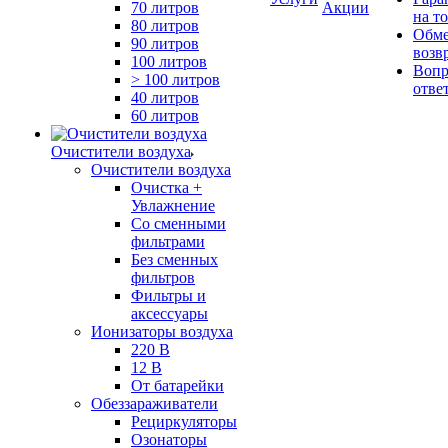
70 литров
Акции
на т
80 литров
Обме
90 литров
возв
100 литров
Вопр
> 100 литров
отве
40 литров
60 литров
Очистители воздуха
Очистители воздуха
Очистка +
Увлажнение
Cо сменными
фильтрами
Без сменных
фильтров
Фильтры и
аксессуары
Ионизаторы воздуха
220 В
12 В
От батарейки
Обеззараживатели
Рециркуляторы
Озонаторы