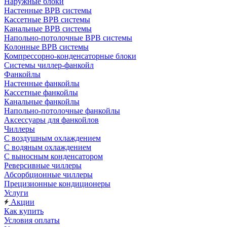
Наружные блоки
Настенные ВРВ системы
Кассетные ВРВ системы
Канальные ВРВ системы
Напольно-потолочные ВРВ системы
Колонные ВРВ системы
Компрессорно-конденсаторные блоки
Системы чиллер-фанкойл
Фанкойлы
Настенные фанкойлы
Кассетные фанкойлы
Канальные фанкойлы
Напольно-потолочные фанкойлы
Аксессуары для фанкойлов
Чиллеры
С воздушным охлаждением
С водяным охлаждением
С выносным конденсатором
Реверсивные чиллеры
Абсорбционные чиллеры
Прецизионные кондиционеры
Услуги
Акции
Как купить
Условия оплаты