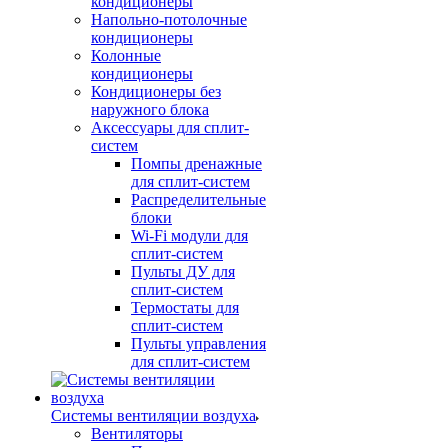
кондиционеры
Напольно-потолочные
кондиционеры
Колонные
кондиционеры
Кондиционеры без
наружного блока
Аксессуары для сплит-
систем
Помпы дренажные
для сплит-систем
Распределительные
блоки
Wi-Fi модули для
сплит-систем
Пульты ДУ для
сплит-систем
Термостаты для
сплит-систем
Пульты управления
для сплит-систем
Системы вентиляции воздуха
Вентиляторы