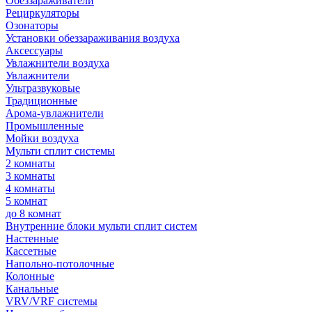
Обеззараживатели
Рециркуляторы
Озонаторы
Установки обеззараживания воздуха
Аксессуары
Увлажнители воздуха
Увлажнители
Ультразвуковые
Традиционные
Арома-увлажнители
Промышленные
Мойки воздуха
Мульти сплит системы
2 комнаты
3 комнаты
4 комнаты
5 комнат
до 8 комнат
Внутренние блоки мульти сплит систем
Настенные
Кассетные
Напольно-потолочные
Колонные
Канальные
VRV/VRF системы