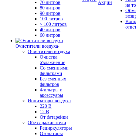
70 литров
Акции
на т
80 литров
Обме
90 литров
возв
100 литров
Вопр
> 100 литров
отве
40 литров
60 литров
Очистители воздуха
Очистители воздуха
Очистка +
Увлажнение
Cо сменными
фильтрами
Без сменных
фильтров
Фильтры и
аксессуары
Ионизаторы воздуха
220 В
12 В
От батарейки
Обеззараживатели
Рециркуляторы
Озонаторы