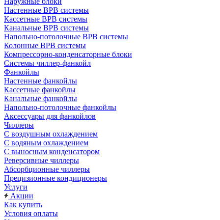
Наружные блоки
Настенные ВРВ системы
Кассетные ВРВ системы
Канальные ВРВ системы
Напольно-потолочные ВРВ системы
Колонные ВРВ системы
Компрессорно-конденсаторные блоки
Системы чиллер-фанкойл
Фанкойлы
Настенные фанкойлы
Кассетные фанкойлы
Канальные фанкойлы
Напольно-потолочные фанкойлы
Аксессуары для фанкойлов
Чиллеры
С воздушным охлаждением
С водяным охлаждением
С выносным конденсатором
Реверсивные чиллеры
Абсорбционные чиллеры
Прецизионные кондиционеры
Услуги
Акции
Как купить
Условия оплаты