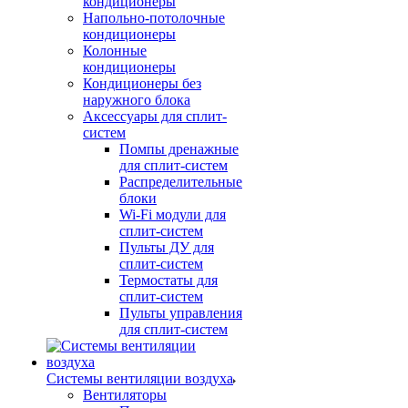
кондиционеры
Напольно-потолочные
кондиционеры
Колонные
кондиционеры
Кондиционеры без
наружного блока
Аксессуары для сплит-
систем
Помпы дренажные
для сплит-систем
Распределительные
блоки
Wi-Fi модули для
сплит-систем
Пульты ДУ для
сплит-систем
Термостаты для
сплит-систем
Пульты управления
для сплит-систем
Системы вентиляции воздуха
Вентиляторы