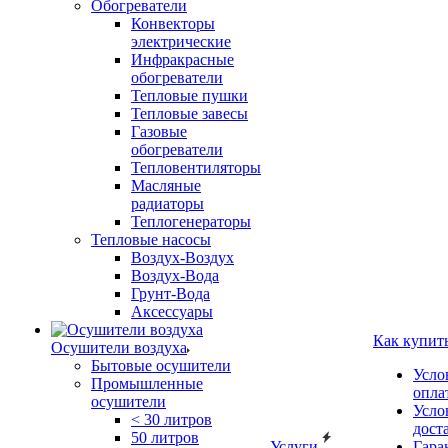
Обогреватели
Конвекторы
электрические
Инфракрасные
обогреватели
Тепловые пушки
Тепловые завесы
Газовые
обогреватели
Тепловентиляторы
Масляные
радиаторы
Теплогенераторы
Тепловые насосы
Воздух-Воздух
Воздух-Вода
Грунт-Вода
Аксессуары
Как купит
Осушители воздуха
Бытовые осушители
Усло
Промышленные
опла
осушители
Усло
< 30 литров
дост
50 литров
Услуги
Гара