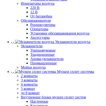
Ионизаторы воздуха
220 В
12 В
От батарейки
Обеззараживатели
Рециркуляторы
Озонаторы
Установки обеззараживания воздуха
Аксессуары
Увлажнители воздуха
Увлажнители
Ультразвуковые
Традиционные
Арома-увлажнители
Промышленные
Мойки воздуха
Мульти сплит системы
2 комнаты
3 комнаты
4 комнаты
5 комнат
до 8 комнат
Внутренние блоки мульти сплит систем
Настенные
Кассетные