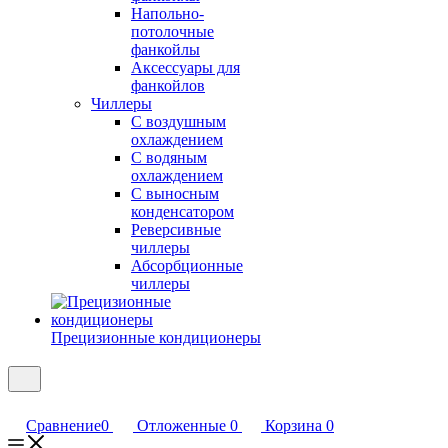
Напольно-
потолочные
фанкойлы
Аксессуары для
фанкойлов
Чиллеры
С воздушным
охлаждением
С водяным
охлаждением
С выносным
конденсатором
Реверсивные
чиллеры
Абсорбционные
чиллеры
Прецизионные кондиционеры
Сравнение
0
Отложенные
0
Корзина
0