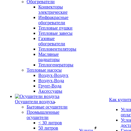
Обогреватели
Конвекторы
электрические
Инфракрасные
обогреватели
Тепловые пушки
Тепловые завесы
Газовые
обогреватели
Тепловентиляторы
Масляные
радиаторы
Теплогенераторы
Тепловые насосы
Воздух-Воздух
Воздух-Вода
Грунт-Вода
Аксессуары
Как купит
Осушители воздуха
Бытовые осушители
Усло
Промышленные
опла
осушители
Усло
< 30 литров
дост
50 литров
Услуги
Гара