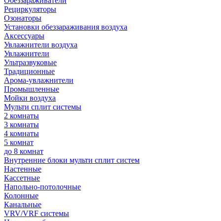
Обеззараживатели
Рециркуляторы
Озонаторы
Установки обеззараживания воздуха
Аксессуары
Увлажнители воздуха
Увлажнители
Ультразвуковые
Традиционные
Арома-увлажнители
Промышленные
Мойки воздуха
Мульти сплит системы
2 комнаты
3 комнаты
4 комнаты
5 комнат
до 8 комнат
Внутренние блоки мульти сплит систем
Настенные
Кассетные
Напольно-потолочные
Колонные
Канальные
VRV/VRF системы