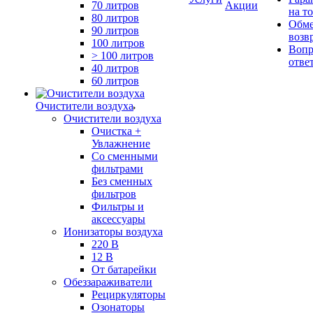
70 литров
Акции
на т
80 литров
Обме
90 литров
возв
100 литров
Вопр
> 100 литров
отве
40 литров
60 литров
Очистители воздуха
Очистители воздуха
Очистка +
Увлажнение
Cо сменными
фильтрами
Без сменных
фильтров
Фильтры и
аксессуары
Ионизаторы воздуха
220 В
12 В
От батарейки
Обеззараживатели
Рециркуляторы
Озонаторы