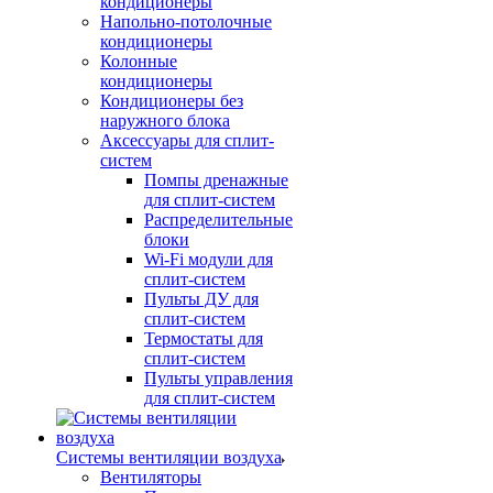
кондиционеры
Напольно-потолочные
кондиционеры
Колонные
кондиционеры
Кондиционеры без
наружного блока
Аксессуары для сплит-
систем
Помпы дренажные
для сплит-систем
Распределительные
блоки
Wi-Fi модули для
сплит-систем
Пульты ДУ для
сплит-систем
Термостаты для
сплит-систем
Пульты управления
для сплит-систем
Системы вентиляции воздуха
Вентиляторы