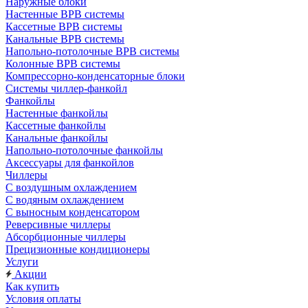
Наружные блоки
Настенные ВРВ системы
Кассетные ВРВ системы
Канальные ВРВ системы
Напольно-потолочные ВРВ системы
Колонные ВРВ системы
Компрессорно-конденсаторные блоки
Системы чиллер-фанкойл
Фанкойлы
Настенные фанкойлы
Кассетные фанкойлы
Канальные фанкойлы
Напольно-потолочные фанкойлы
Аксессуары для фанкойлов
Чиллеры
С воздушным охлаждением
С водяным охлаждением
С выносным конденсатором
Реверсивные чиллеры
Абсорбционные чиллеры
Прецизионные кондиционеры
Услуги
Акции
Как купить
Условия оплаты