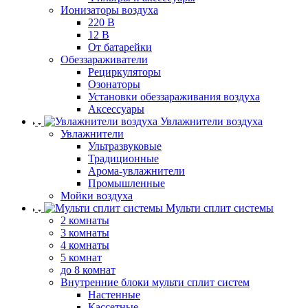
Ионизаторы воздуха
220 В
12 В
От батарейки
Обеззараживатели
Рециркуляторы
Озонаторы
Установки обеззараживания воздуха
Аксессуары
Увлажнители воздуха
Увлажнители
Ультразвуковые
Традиционные
Арома-увлажнители
Промышленные
Мойки воздуха
Мульти сплит системы
2 комнаты
3 комнаты
4 комнаты
5 комнат
до 8 комнат
Внутренние блоки мульти сплит систем
Настенные
Кассетные