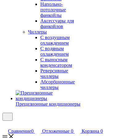
Напольно-
потолочные
фанкойлы
Аксессуары для
фанкойлов
Чиллеры
С воздушным
охлаждением
С водяным
охлаждением
С выносным
конденсатором
Реверсивные
чиллеры
Абсорбционные
чиллеры
Прецизионные кондиционеры
Сравнение
0
Отложенные
0
Корзина
0