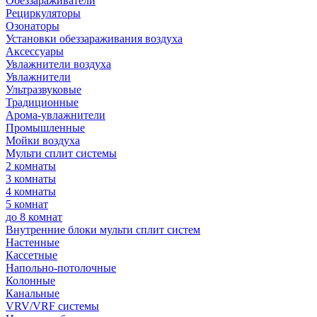
Обеззараживатели
Рециркуляторы
Озонаторы
Установки обеззараживания воздуха
Аксессуары
Увлажнители воздуха
Увлажнители
Ультразвуковые
Традиционные
Арома-увлажнители
Промышленные
Мойки воздуха
Мульти сплит системы
2 комнаты
3 комнаты
4 комнаты
5 комнат
до 8 комнат
Внутренние блоки мульти сплит систем
Настенные
Кассетные
Напольно-потолочные
Колонные
Канальные
VRV/VRF системы