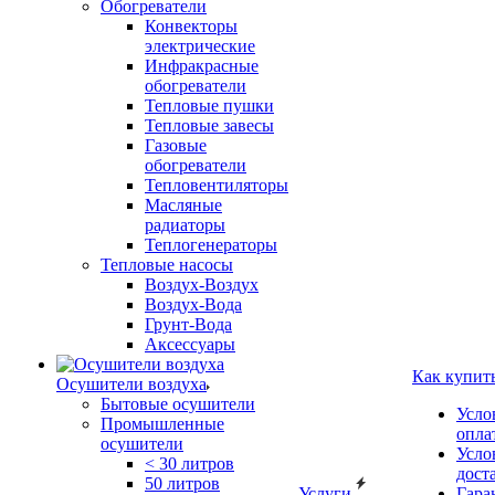
Обогреватели
Конвекторы
электрические
Инфракрасные
обогреватели
Тепловые пушки
Тепловые завесы
Газовые
обогреватели
Тепловентиляторы
Масляные
радиаторы
Теплогенераторы
Тепловые насосы
Воздух-Воздух
Воздух-Вода
Грунт-Вода
Аксессуары
Как купит
Осушители воздуха
Бытовые осушители
Усло
Промышленные
опла
осушители
Усло
< 30 литров
дост
50 литров
Услуги
Гара