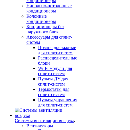
кондиционеры
Напольно-потолочные
кондиционеры
Колонные
кондиционеры
Кондиционеры без
наружного блока
Аксессуары для сплит-
систем
Помпы дренажные
для сплит-систем
Распределительные
блоки
Wi-Fi модули для
сплит-систем
Пульты ДУ для
сплит-систем
Термостаты для
сплит-систем
Пульты управления
для сплит-систем
Системы вентиляции воздуха
Вентиляторы