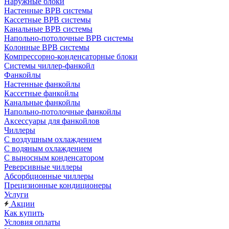
Наружные блоки
Настенные ВРВ системы
Кассетные ВРВ системы
Канальные ВРВ системы
Напольно-потолочные ВРВ системы
Колонные ВРВ системы
Компрессорно-конденсаторные блоки
Системы чиллер-фанкойл
Фанкойлы
Настенные фанкойлы
Кассетные фанкойлы
Канальные фанкойлы
Напольно-потолочные фанкойлы
Аксессуары для фанкойлов
Чиллеры
С воздушным охлаждением
С водяным охлаждением
С выносным конденсатором
Реверсивные чиллеры
Абсорбционные чиллеры
Прецизионные кондиционеры
Услуги
Акции
Как купить
Условия оплаты