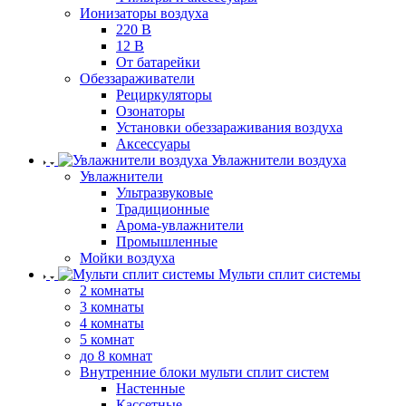
Ионизаторы воздуха
220 В
12 В
От батарейки
Обеззараживатели
Рециркуляторы
Озонаторы
Установки обеззараживания воздуха
Аксессуары
Увлажнители воздуха
Увлажнители
Ультразвуковые
Традиционные
Арома-увлажнители
Промышленные
Мойки воздуха
Мульти сплит системы
2 комнаты
3 комнаты
4 комнаты
5 комнат
до 8 комнат
Внутренние блоки мульти сплит систем
Настенные
Кассетные