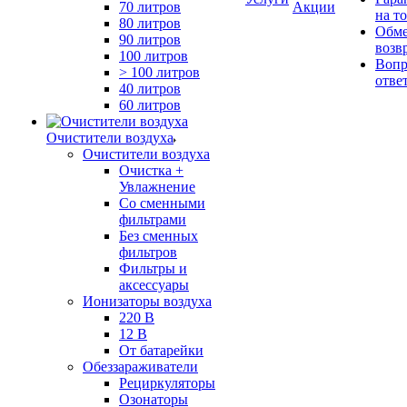
70 литров
Акции
на т
80 литров
Обме
90 литров
возв
100 литров
Вопр
> 100 литров
отве
40 литров
60 литров
Очистители воздуха
Очистители воздуха
Очистка +
Увлажнение
Cо сменными
фильтрами
Без сменных
фильтров
Фильтры и
аксессуары
Ионизаторы воздуха
220 В
12 В
От батарейки
Обеззараживатели
Рециркуляторы
Озонаторы