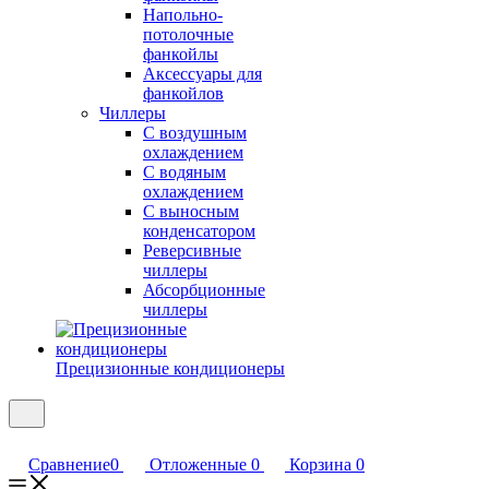
Напольно-
потолочные
фанкойлы
Аксессуары для
фанкойлов
Чиллеры
С воздушным
охлаждением
С водяным
охлаждением
С выносным
конденсатором
Реверсивные
чиллеры
Абсорбционные
чиллеры
Прецизионные кондиционеры
Сравнение
0
Отложенные
0
Корзина
0