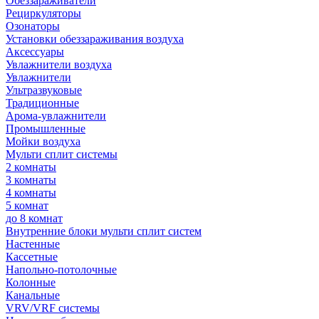
Обеззараживатели
Рециркуляторы
Озонаторы
Установки обеззараживания воздуха
Аксессуары
Увлажнители воздуха
Увлажнители
Ультразвуковые
Традиционные
Арома-увлажнители
Промышленные
Мойки воздуха
Мульти сплит системы
2 комнаты
3 комнаты
4 комнаты
5 комнат
до 8 комнат
Внутренние блоки мульти сплит систем
Настенные
Кассетные
Напольно-потолочные
Колонные
Канальные
VRV/VRF системы