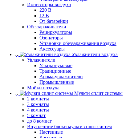
Ионизаторы воздуха
220 В
12 В
От батарейки
Обеззараживатели
Рециркуляторы
Озонаторы
Установки обеззараживания воздуха
Аксессуары
Увлажнители воздуха
Увлажнители
Ультразвуковые
Традиционные
Арома-увлажнители
Промышленные
Мойки воздуха
Мульти сплит системы
2 комнаты
3 комнаты
4 комнаты
5 комнат
до 8 комнат
Внутренние блоки мульти сплит систем
Настенные
Кассетные