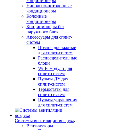
кондиционеры
Напольно-потолочные
кондиционеры
Колонные
кондиционеры
Кондиционеры без
наружного блока
Аксессуары для сплит-
систем
Помпы дренажные
для сплит-систем
Распределительные
блоки
Wi-Fi модули для
сплит-систем
Пульты ДУ для
сплит-систем
Термостаты для
сплит-систем
Пульты управления
для сплит-систем
Системы вентиляции воздуха
Вентиляторы