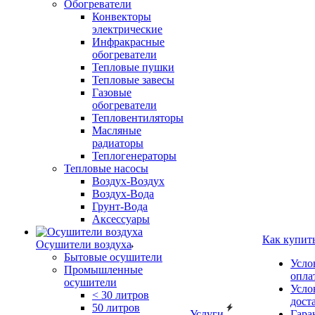
Обогреватели
Конвекторы
электрические
Инфракрасные
обогреватели
Тепловые пушки
Тепловые завесы
Газовые
обогреватели
Тепловентиляторы
Масляные
радиаторы
Теплогенераторы
Тепловые насосы
Воздух-Воздух
Воздух-Вода
Грунт-Вода
Аксессуары
Как купит
Осушители воздуха
Бытовые осушители
Усло
Промышленные
опла
осушители
Усло
< 30 литров
дост
50 литров
Услуги
Гара