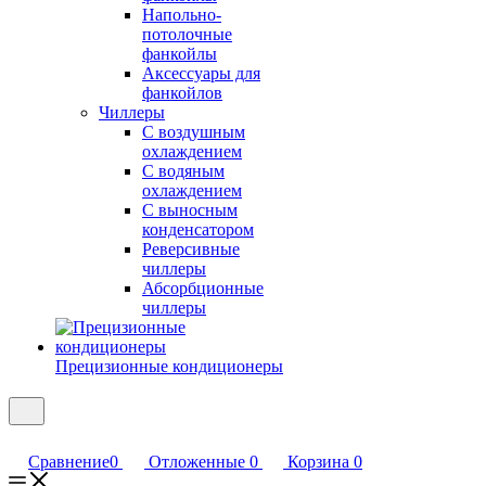
Напольно-
потолочные
фанкойлы
Аксессуары для
фанкойлов
Чиллеры
С воздушным
охлаждением
С водяным
охлаждением
С выносным
конденсатором
Реверсивные
чиллеры
Абсорбционные
чиллеры
Прецизионные кондиционеры
Сравнение
0
Отложенные
0
Корзина
0