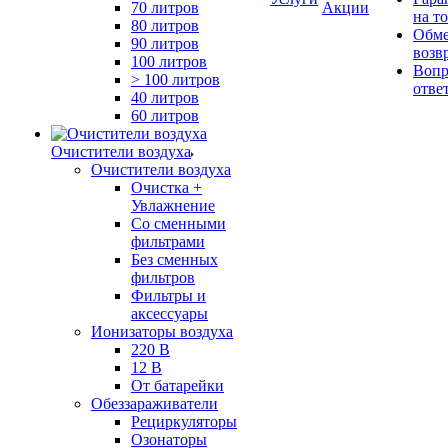
70 литров
Акции
на т
80 литров
Обме
90 литров
возв
100 литров
Вопр
> 100 литров
отве
40 литров
60 литров
Очистители воздуха
Очистители воздуха
Очистка +
Увлажнение
Cо сменными
фильтрами
Без сменных
фильтров
Фильтры и
аксессуары
Ионизаторы воздуха
220 В
12 В
От батарейки
Обеззараживатели
Рециркуляторы
Озонаторы