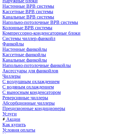
Наружные блоки
Настенные ВРВ системы
Кассетные ВРВ системы
Канальные ВРВ системы
Напольно-потолочные ВРВ системы
Колонные ВРВ системы
Компрессорно-конденсаторные блоки
Системы чиллер-фанкойл
Фанкойлы
Настенные фанкойлы
Кассетные фанкойлы
Канальные фанкойлы
Напольно-потолочные фанкойлы
Аксессуары для фанкойлов
Чиллеры
С воздушным охлаждением
С водяным охлаждением
С выносным конденсатором
Реверсивные чиллеры
Абсорбционные чиллеры
Прецизионные кондиционеры
Услуги
Акции
Как купить
Условия оплаты