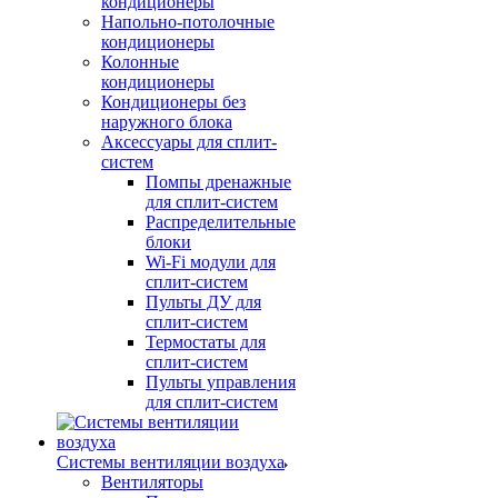
кондиционеры
Напольно-потолочные
кондиционеры
Колонные
кондиционеры
Кондиционеры без
наружного блока
Аксессуары для сплит-
систем
Помпы дренажные
для сплит-систем
Распределительные
блоки
Wi-Fi модули для
сплит-систем
Пульты ДУ для
сплит-систем
Термостаты для
сплит-систем
Пульты управления
для сплит-систем
Системы вентиляции воздуха
Вентиляторы