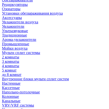
Обеззараживатели
Рециркуляторы
Озонаторы
Установки обеззараживания воздуха
Аксессуары
Увлажнители воздуха
Увлажнители
Ультразвуковые
Традиционные
Арома-увлажнители
Промышленные
Мойки воздуха
Мульти сплит системы
2 комнаты
3 комнаты
4 комнаты
5 комнат
до 8 комнат
Внутренние блоки мульти сплит систем
Настенные
Кассетные
Напольно-потолочные
Колонные
Канальные
VRV/VRF системы