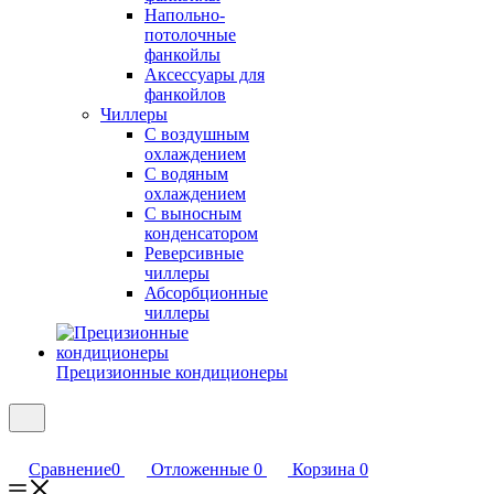
Напольно-
потолочные
фанкойлы
Аксессуары для
фанкойлов
Чиллеры
С воздушным
охлаждением
С водяным
охлаждением
С выносным
конденсатором
Реверсивные
чиллеры
Абсорбционные
чиллеры
Прецизионные кондиционеры
Сравнение
0
Отложенные
0
Корзина
0