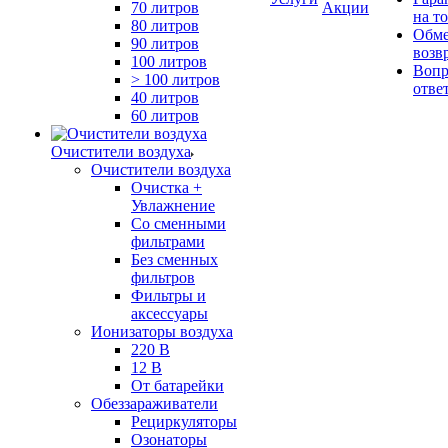
70 литров
Акции
на т
80 литров
Обме
90 литров
возв
100 литров
Вопр
> 100 литров
отве
40 литров
60 литров
Очистители воздуха
Очистители воздуха
Очистка +
Увлажнение
Cо сменными
фильтрами
Без сменных
фильтров
Фильтры и
аксессуары
Ионизаторы воздуха
220 В
12 В
От батарейки
Обеззараживатели
Рециркуляторы
Озонаторы