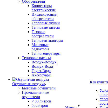
Обогреватели
Конвекторы
электрические
Инфракрасные
обогреватели
Тепловые пушки
Тепловые завесы
Газовые
обогреватели
Тепловентиляторы
Масляные
радиаторы
Теплогенераторы
Тепловые насосы
Воздух-Воздух
Воздух-Вода
Грунт-Вода
Аксессуары
Как купит
Осушители воздуха
Бытовые осушители
Усло
Промышленные
опла
осушители
Усло
< 30 литров
дост
50 литров
Услуги
Гара