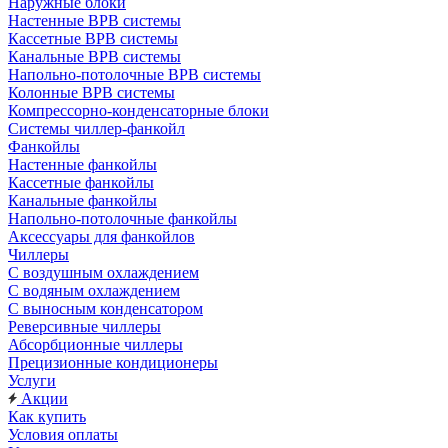
Наружные блоки
Настенные ВРВ системы
Кассетные ВРВ системы
Канальные ВРВ системы
Напольно-потолочные ВРВ системы
Колонные ВРВ системы
Компрессорно-конденсаторные блоки
Системы чиллер-фанкойл
Фанкойлы
Настенные фанкойлы
Кассетные фанкойлы
Канальные фанкойлы
Напольно-потолочные фанкойлы
Аксессуары для фанкойлов
Чиллеры
С воздушным охлаждением
С водяным охлаждением
С выносным конденсатором
Реверсивные чиллеры
Абсорбционные чиллеры
Прецизионные кондиционеры
Услуги
Акции
Как купить
Условия оплаты