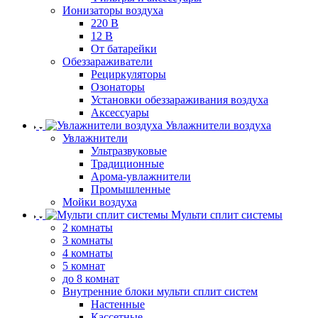
Ионизаторы воздуха
220 В
12 В
От батарейки
Обеззараживатели
Рециркуляторы
Озонаторы
Установки обеззараживания воздуха
Аксессуары
Увлажнители воздуха
Увлажнители
Ультразвуковые
Традиционные
Арома-увлажнители
Промышленные
Мойки воздуха
Мульти сплит системы
2 комнаты
3 комнаты
4 комнаты
5 комнат
до 8 комнат
Внутренние блоки мульти сплит систем
Настенные
Кассетные