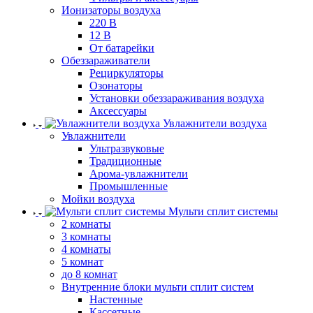
Ионизаторы воздуха
220 В
12 В
От батарейки
Обеззараживатели
Рециркуляторы
Озонаторы
Установки обеззараживания воздуха
Аксессуары
Увлажнители воздуха
Увлажнители
Ультразвуковые
Традиционные
Арома-увлажнители
Промышленные
Мойки воздуха
Мульти сплит системы
2 комнаты
3 комнаты
4 комнаты
5 комнат
до 8 комнат
Внутренние блоки мульти сплит систем
Настенные
Кассетные