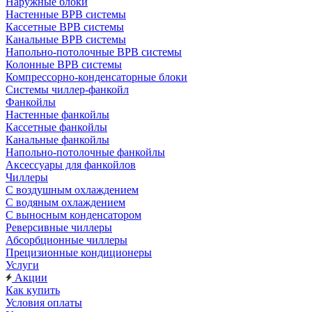
Наружные блоки
Настенные ВРВ системы
Кассетные ВРВ системы
Канальные ВРВ системы
Напольно-потолочные ВРВ системы
Колонные ВРВ системы
Компрессорно-конденсаторные блоки
Системы чиллер-фанкойл
Фанкойлы
Настенные фанкойлы
Кассетные фанкойлы
Канальные фанкойлы
Напольно-потолочные фанкойлы
Аксессуары для фанкойлов
Чиллеры
С воздушным охлаждением
С водяным охлаждением
С выносным конденсатором
Реверсивные чиллеры
Абсорбционные чиллеры
Прецизионные кондиционеры
Услуги
Акции
Как купить
Условия оплаты