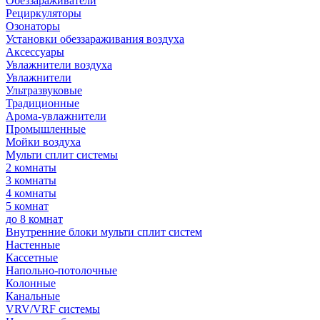
Обеззараживатели
Рециркуляторы
Озонаторы
Установки обеззараживания воздуха
Аксессуары
Увлажнители воздуха
Увлажнители
Ультразвуковые
Традиционные
Арома-увлажнители
Промышленные
Мойки воздуха
Мульти сплит системы
2 комнаты
3 комнаты
4 комнаты
5 комнат
до 8 комнат
Внутренние блоки мульти сплит систем
Настенные
Кассетные
Напольно-потолочные
Колонные
Канальные
VRV/VRF системы