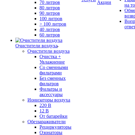
70 литров
Акции
на т
80 литров
Обме
90 литров
возв
100 литров
Вопр
> 100 литров
отве
40 литров
60 литров
Очистители воздуха
Очистители воздуха
Очистка +
Увлажнение
Cо сменными
фильтрами
Без сменных
фильтров
Фильтры и
аксессуары
Ионизаторы воздуха
220 В
12 В
От батарейки
Обеззараживатели
Рециркуляторы
Озонаторы