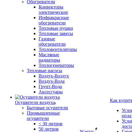
Обогреватели
Конвекторы
электрические
Инфракрасные
обогреватели
Тепловые пушки
Тепловые завесы
Газовые
обогреватели
Тепловентиляторы
Масляные
радиаторы
Теплогенераторы
Тепловые насосы
Воздух-Воздух
Воздух-Вода
Грунт-Вода
Аксессуары
Как купит
Осушители воздуха
Бытовые осушители
Усло
Промышленные
опла
осушители
Усло
< 30 литров
дост
50 литров
Услуги
Гара