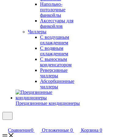
Напольно-
потолочные
фанкойлы
Аксессуары для
фанкойлов
Чиллеры
С воздушным
охлаждением
С водяным
охлаждением
С выносным
конденсатором
Реверсивные
чиллеры
Абсорбционные
чиллеры
Прецизионные кондиционеры
Сравнение
0
Отложенные
0
Корзина
0