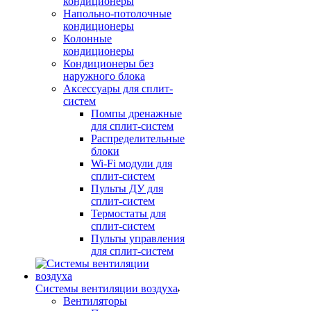
кондиционеры
Напольно-потолочные
кондиционеры
Колонные
кондиционеры
Кондиционеры без
наружного блока
Аксессуары для сплит-
систем
Помпы дренажные
для сплит-систем
Распределительные
блоки
Wi-Fi модули для
сплит-систем
Пульты ДУ для
сплит-систем
Термостаты для
сплит-систем
Пульты управления
для сплит-систем
Системы вентиляции воздуха
Вентиляторы