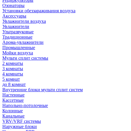
Рециркуляторы
Озонаторы
Установки обеззараживания воздуха
Аксессуары
Увлажнители воздуха
Увлажнители
Ультразвуковые
Традиционные
Арома-увлажнители
Промышленные
Мойки воздуха
Мульти сплит системы
2 комнаты
3 комнаты
4 комнаты
5 комнат
до 8 комнат
Внутренние блоки мульти сплит систем
Настенные
Кассетные
Напольно-потолочные
Колонные
Канальные
VRV/VRF системы
Наружные блоки