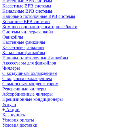
Настенные ВРВ системы
Кассетные ВРВ системы
Канальные ВРВ системы
Напольно-потолочные ВРВ системы
Колонные ВРВ системы
Компрессорно-конденсаторные блоки
Системы чиллер-фанкойл
Фанкойлы
Настенные фанкойлы
Кассетные фанкойлы
Канальные фанкойлы
Напольно-потолочные фанкойлы
Аксессуары для фанкойлов
Чиллеры
С воздушным охлаждением
С водяным охлаждением
С выносным конденсатором
Реверсивные чиллеры
Абсорбционные чиллеры
Прецизионные кондиционеры
Услуги
Акции
Как купить
Условия оплаты
Условия доставки