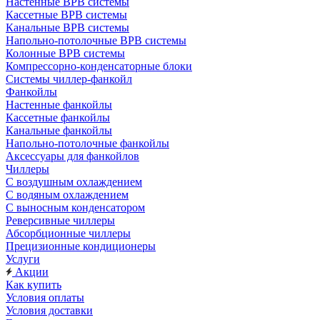
Настенные ВРВ системы
Кассетные ВРВ системы
Канальные ВРВ системы
Напольно-потолочные ВРВ системы
Колонные ВРВ системы
Компрессорно-конденсаторные блоки
Системы чиллер-фанкойл
Фанкойлы
Настенные фанкойлы
Кассетные фанкойлы
Канальные фанкойлы
Напольно-потолочные фанкойлы
Аксессуары для фанкойлов
Чиллеры
С воздушным охлаждением
С водяным охлаждением
С выносным конденсатором
Реверсивные чиллеры
Абсорбционные чиллеры
Прецизионные кондиционеры
Услуги
Акции
Как купить
Условия оплаты
Условия доставки