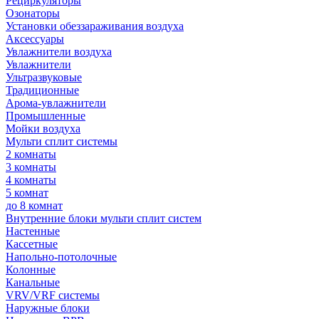
Рециркуляторы
Озонаторы
Установки обеззараживания воздуха
Аксессуары
Увлажнители воздуха
Увлажнители
Ультразвуковые
Традиционные
Арома-увлажнители
Промышленные
Мойки воздуха
Мульти сплит системы
2 комнаты
3 комнаты
4 комнаты
5 комнат
до 8 комнат
Внутренние блоки мульти сплит систем
Настенные
Кассетные
Напольно-потолочные
Колонные
Канальные
VRV/VRF системы
Наружные блоки