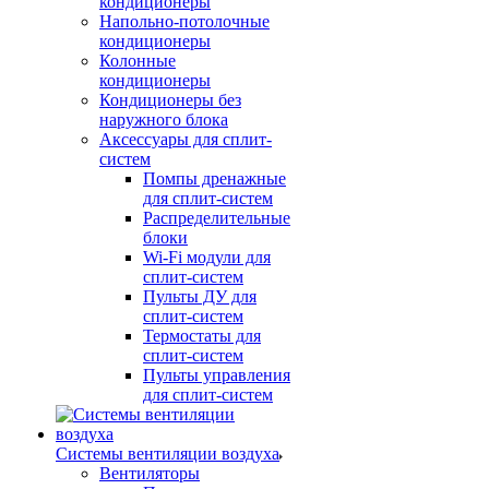
кондиционеры
Напольно-потолочные
кондиционеры
Колонные
кондиционеры
Кондиционеры без
наружного блока
Аксессуары для сплит-
систем
Помпы дренажные
для сплит-систем
Распределительные
блоки
Wi-Fi модули для
сплит-систем
Пульты ДУ для
сплит-систем
Термостаты для
сплит-систем
Пульты управления
для сплит-систем
Системы вентиляции воздуха
Вентиляторы