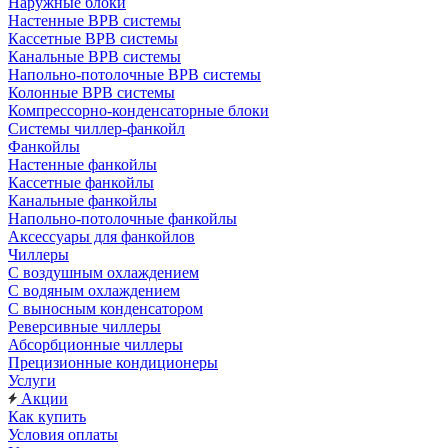
Наружные блоки
Настенные ВРВ системы
Кассетные ВРВ системы
Канальные ВРВ системы
Напольно-потолочные ВРВ системы
Колонные ВРВ системы
Компрессорно-конденсаторные блоки
Системы чиллер-фанкойл
Фанкойлы
Настенные фанкойлы
Кассетные фанкойлы
Канальные фанкойлы
Напольно-потолочные фанкойлы
Аксессуары для фанкойлов
Чиллеры
С воздушным охлаждением
С водяным охлаждением
С выносным конденсатором
Реверсивные чиллеры
Абсорбционные чиллеры
Прецизионные кондиционеры
Услуги
Акции
Как купить
Условия оплаты