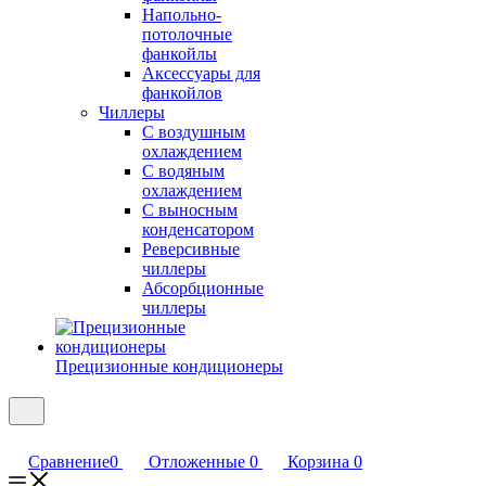
Напольно-
потолочные
фанкойлы
Аксессуары для
фанкойлов
Чиллеры
С воздушным
охлаждением
С водяным
охлаждением
С выносным
конденсатором
Реверсивные
чиллеры
Абсорбционные
чиллеры
Прецизионные кондиционеры
Сравнение
0
Отложенные
0
Корзина
0