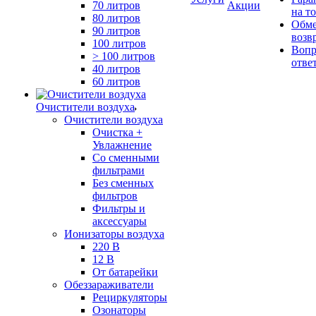
70 литров
Акции
на т
80 литров
Обме
90 литров
возв
100 литров
Вопр
> 100 литров
отве
40 литров
60 литров
Очистители воздуха
Очистители воздуха
Очистка +
Увлажнение
Cо сменными
фильтрами
Без сменных
фильтров
Фильтры и
аксессуары
Ионизаторы воздуха
220 В
12 В
От батарейки
Обеззараживатели
Рециркуляторы
Озонаторы