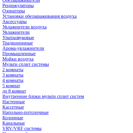
Обеззараживатели
Рециркуляторы
Озонаторы
Установки обеззараживания воздуха
Аксессуары
Увлажнители воздуха
Увлажнители
Ультразвуковые
Традиционные
Арома-увлажнители
Промышленные
Мойки воздуха
Мульти сплит системы
2 комнаты
3 комнаты
4 комнаты
5 комнат
до 8 комнат
Внутренние блоки мульти сплит систем
Настенные
Кассетные
Напольно-потолочные
Колонные
Канальные
VRV/VRF системы