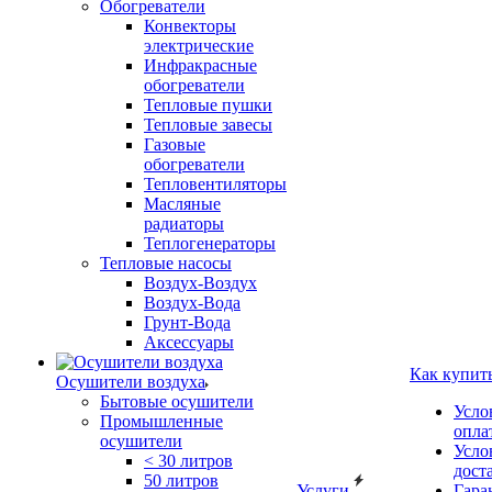
Обогреватели
Конвекторы
электрические
Инфракрасные
обогреватели
Тепловые пушки
Тепловые завесы
Газовые
обогреватели
Тепловентиляторы
Масляные
радиаторы
Теплогенераторы
Тепловые насосы
Воздух-Воздух
Воздух-Вода
Грунт-Вода
Аксессуары
Как купит
Осушители воздуха
Бытовые осушители
Усло
Промышленные
опла
осушители
Усло
< 30 литров
дост
50 литров
Услуги
Гара