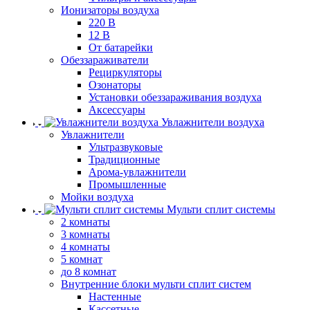
Ионизаторы воздуха
220 В
12 В
От батарейки
Обеззараживатели
Рециркуляторы
Озонаторы
Установки обеззараживания воздуха
Аксессуары
Увлажнители воздуха
Увлажнители
Ультразвуковые
Традиционные
Арома-увлажнители
Промышленные
Мойки воздуха
Мульти сплит системы
2 комнаты
3 комнаты
4 комнаты
5 комнат
до 8 комнат
Внутренние блоки мульти сплит систем
Настенные
Кассетные