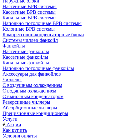
Наружные блоки
Настенные ВРВ системы
Кассетные ВРВ системы
Канальные ВРВ системы
Напольно-потолочные ВРВ системы
Колонные ВРВ системы
Компрессорно-конденсаторные блоки
Системы чиллер-фанкойл
Фанкойлы
Настенные фанкойлы
Кассетные фанкойлы
Канальные фанкойлы
Напольно-потолочные фанкойлы
Аксессуары для фанкойлов
Чиллеры
С воздушным охлаждением
С водяным охлаждением
С выносным конденсатором
Реверсивные чиллеры
Абсорбционные чиллеры
Прецизионные кондиционеры
Услуги
Акции
Как купить
Условия оплаты