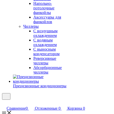
Напольно-
потолочные
фанкойлы
Аксессуары для
фанкойлов
Чиллеры
С воздушным
охлаждением
С водяным
охлаждением
С выносным
конденсатором
Реверсивные
чиллеры
Абсорбционные
чиллеры
Прецизионные кондиционеры
Сравнение
0
Отложенные
0
Корзина
0