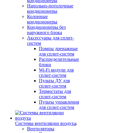
кондиционеры
Напольно-потолочные
кондиционеры
Колонные
кондиционеры
Кондиционеры без
наружного блока
Аксессуары для сплит-
систем
Помпы дренажные
для сплит-систем
Распределительные
блоки
Wi-Fi модули для
сплит-систем
Пульты ДУ для
сплит-систем
Термостаты для
сплит-систем
Пульты управления
для сплит-систем
Системы вентиляции воздуха
Вентиляторы