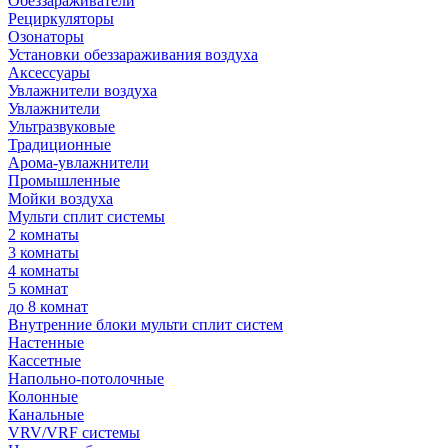
Обеззараживатели
Рециркуляторы
Озонаторы
Установки обеззараживания воздуха
Аксессуары
Увлажнители воздуха
Увлажнители
Ультразвуковые
Традиционные
Арома-увлажнители
Промышленные
Мойки воздуха
Мульти сплит системы
2 комнаты
3 комнаты
4 комнаты
5 комнат
до 8 комнат
Внутренние блоки мульти сплит систем
Настенные
Кассетные
Напольно-потолочные
Колонные
Канальные
VRV/VRF системы