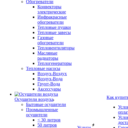
Обогреватели
Конвекторы
электрические
Инфракрасные
обогреватели
Тепловые пушки
Тепловые завесы
Газовые
обогреватели
Тепловентиляторы
Масляные
радиаторы
Теплогенераторы
Тепловые насосы
Воздух-Воздух
Воздух-Вода
Грунт-Вода
Аксессуары
Как купит
Осушители воздуха
Бытовые осушители
Усло
Промышленные
опла
осушители
Усло
< 30 литров
дост
50 литров
Услуги
Гара