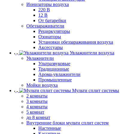
Ионизаторы воздуха
220 В
12 В
От батарейки
Обеззараживатели
Рециркуляторы
Озонаторы
Установки обеззараживания воздуха
Аксессуары
Увлажнители воздуха
Увлажнители
Ультразвуковые
Традиционные
Арома-увлажнители
Промышленные
Мойки воздуха
Мульти сплит системы
2 комнаты
3 комнаты
4 комнаты
5 комнат
до 8 комнат
Внутренние блоки мульти сплит систем
Настенные
Кассетные