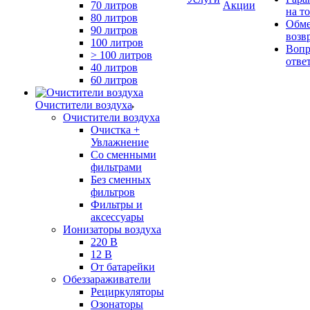
70 литров
Акции
на т
80 литров
Обме
90 литров
возв
100 литров
Вопр
> 100 литров
отве
40 литров
60 литров
Очистители воздуха
Очистители воздуха
Очистка +
Увлажнение
Cо сменными
фильтрами
Без сменных
фильтров
Фильтры и
аксессуары
Ионизаторы воздуха
220 В
12 В
От батарейки
Обеззараживатели
Рециркуляторы
Озонаторы